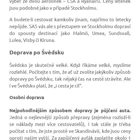
výběr ze dvou aerolinek – ČSA a Ryanairu. Ceny letenek
jsou podobné jako v případě Stockholmu.
A budete-li cestovat kamkoliv jinam, napřímo to letecky
nepůjde. SAS vás ale s přestupem ve Stockholmu dopraví
do spousty destinací jako Malmö, Umea, Sundsvall,
Lulea, Visby či Kiruna.
Doprava po Švédsku
Švédsko je skutečně velké. Když říkáme velké, myslíme
rozlehlé. Počítejte s tím, že ať už zvolíte jakýkoliv způsob
dopravy po Švédsku, tak nějaký čas na cestě strávíte. Ale
i ve Švédsku platí, že „i cesta je cíl“.
Osobní doprava
Nejpohodlnějším způsobem dopravy je půjčení auta.
Jedná o nejlevnější způsob přepravy (zejména rozloží-li
se náklady mezi více cestovatelů), i tak stále je třeba
počítat s tím, že jste prostě ve Skandinávii, kde jsou ceny
oproti našim vyšší. Za zapůjčený auťák zaplatíte okolo 1