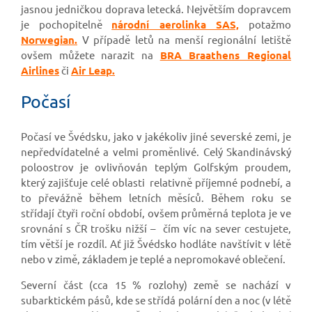
jasnou jedničkou doprava letecká. Největším dopravcem
je pochopitelně
národní aerolinka SAS,
potažmo
Norwegian.
V případě letů na menší regionální letiště
ovšem můžete narazit na
BRA Braathens Regional
Airlines
či
Air Leap.
Počasí
Počasí ve Švédsku, jako v jakékoliv jiné severské zemi, je
nepředvídatelné a velmi proměnlivé. Celý Skandinávský
poloostrov je ovlivňován teplým Golfským proudem,
který zajišťuje celé oblasti relativně příjemné podnebí, a
to převážně během letních měsíců. Během roku se
střídají čtyři roční období, ovšem průměrná teplota je ve
srovnání s ČR trošku nižší – čím víc na sever cestujete,
tím větší je rozdíl. Ať již Švédsko hodláte navštívit v létě
nebo v zimě, základem je teplé a nepromokavé oblečení.
Severní část (cca 15 % rozlohy) země se nachází v
subarktickém pásů, kde se střídá polární den a noc (v létě