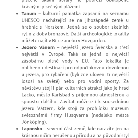
krásnými písečnými plážemi.
Tanum
– kulturní památka zapsaná na seznamu
UNESCO nacházející se na jihozápadě země u
hrabnic s Norskem. Jedná se o soubor skalních
rytin z doby bronzové. Další archeologické lokality
můžete najít v Birce anebo v Hovgarden.
Jezero Vänern
– největší jezero Švédska a třetí
největší v Evropě. Také se jedná o největší
zásobárnu pitné vody v EU. Tato lokalita je
oblíbenou destinací pro odpočinkovou dovolenou
u jezera, pro rybaření (byli zde uloveni ti největší
lososi na světě) nebo pro vodní sporty. Za
návštěvu stojí i pár kulturních atrakcí jako je hrad
Lacko, město Karlsbad s příjemnou atmosférou a
spoustu dalšího. Zavítat můžete i k sousednímu
jezeru Vättern, kde stojí za prohlídku muzeum
světoznámé firmy Husqvarna (nedaleko města
Jönköping).
Laponsko
– severní část země, kde narazíte jen na
krásnou ničím nerušenou přírodu a na původní styl