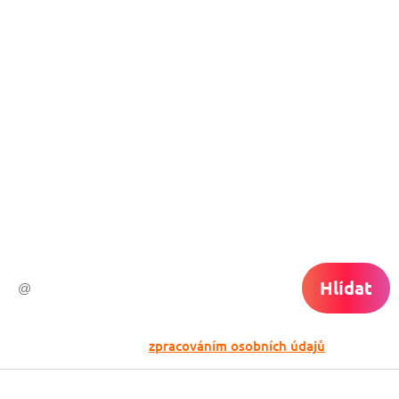
Nech si hlídat
levné letenky
Chceš dostávat tipy na akční nabídky?
Vyplň zde svůj e-mail a žádná skvělá akce
do světa ti už neuletí!
Hlídat
Odesláním souhlasíš se
zpracováním osobních údajů