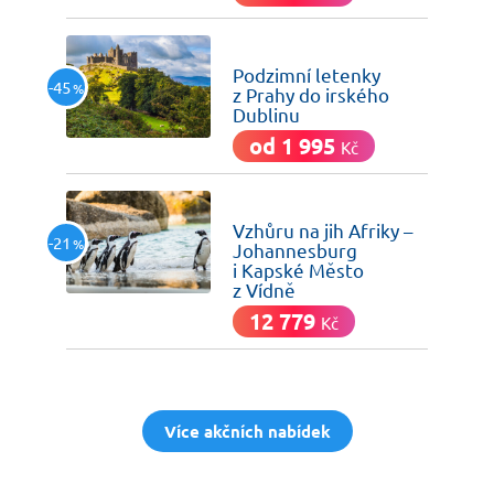
včera
Podzimní letenky
-45
%
z Prahy do irského
Dublinu
od 1 995
Kč
včera
Vzhůru na jih Afriky –
-21
%
Johannesburg
i Kapské Město
z Vídně
12 779
Kč
Více akčních nabídek