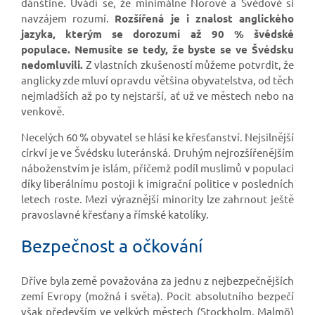
dánštině. Uvádí se, že minimálně Norové a Švédové si
navzájem rozumí.
Rozšířená je i znalost anglického
jazyka, kterým se dorozumí až 90 % švédské
populace. Nemusíte se tedy, že byste se ve Švédsku
nedomluvili.
Z vlastních zkušeností můžeme potvrdit, že
anglicky zde mluví opravdu většina obyvatelstva, od těch
nejmladších až po ty nejstarší, ať už ve městech nebo na
venkově.
Necelých 60 % obyvatel se hlásí ke křesťanství. Nejsilnější
církví je ve Švédsku luteránská. Druhým nejrozšířenějším
náboženstvím je islám, přičemž podíl muslimů v populaci
díky liberálnímu postoji k imigrační politice v posledních
letech roste. Mezi výraznější minority lze zahrnout ještě
pravoslavné křesťany a římské katolíky.
Bezpečnost a očkování
Dříve byla země považována za jednu z nejbezpečnějších
zemí Evropy (možná i světa). Pocit absolutního bezpečí
však především ve velkých městech (Stockholm, Malmö)