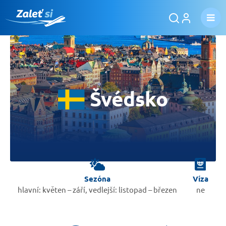
Švédsko
Sezóna
Víza
hlavní: květen – září, vedlejší: listopad – březen
ne