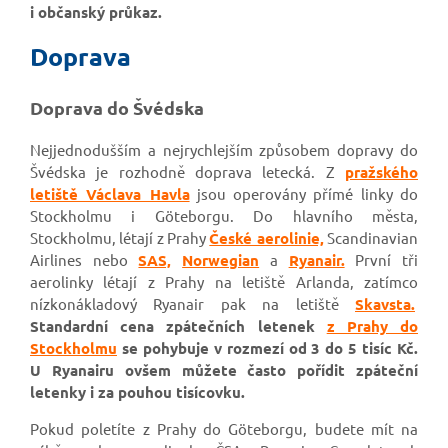
i občanský průkaz.
Doprava
Doprava do Švédska
Nejjednodušším a nejrychlejším způsobem dopravy do
Švédska je rozhodně doprava letecká. Z
pražského
letiště Václava Havla
jsou operovány přímé linky do
Stockholmu i Göteborgu. Do hlavního města,
Stockholmu, létají z Prahy
České aerolinie,
Scandinavian
Airlines nebo
SAS,
Norwegian
a
Ryanair.
První tři
aerolinky létají z Prahy na letiště Arlanda, zatímco
nízkonákladový Ryanair pak na letiště
Skavsta.
Standardní cena zpátečních letenek
z Prahy do
Stockholmu
se pohybuje v rozmezí od 3 do 5 tisíc Kč.
U Ryanairu ovšem můžete často pořídit zpáteční
letenky i za pouhou tisícovku.
Pokud poletíte z Prahy do Göteborgu, budete mít na