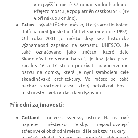
v nejvyšším místě 57 m nad vodní hladinou.
Přejezd mostu je zpoplatněn částkou 54 € (49
€ při nákupu online).
Falun
– bývalé těžební město, který vyrostlo kolem
dolů na měď (poslední důl byl zavřen v roce 1992).
Od roku 2001 je město díky své historické
významnosti zapsáno na seznamu UNESCO. Je
také označováno jako „město, které dalo
Skandinávii červenou barvu“, jelikož jako první
začali v 16. a 17. století používat tmavočervenou
barvu na domky, která je nyní symbolem celé
skandinávské architektury. Ve městě se také
nachází sportovní areál, který několikrát hostil
mistrovství světa v klasickém lyžování.
Přírodní zajímavosti:
Gotland
– největší švédský ostrov. Na ostrově
najdete městečko Visby, nejzachovalejší
středověké obchodní město, dále pak tzv. raukary =
písečné skalní útvary na pobřeží obklopené