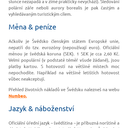
slunce nezapadá a v zimě prakticky nevychází). Sledování
polární záře neboli aurory borealis je pak častým a
vyhledávaným turistickým cílem.
Měna & peníze
Ačkoliv je Švédsko členským státem Evropské unie,
nepatří do tzv. eurozóny (nepoužívají euro). Oficiální
měnou je švédská koruna (SEK). 1 SEK je cca 2,60 Kč.
Velmi populární (v podstatě téměř všude žádané), jsou
platby kartou. S hotovostí na většině místech moc
nepochodíte. Například na většině letištích hotovost
vůbec neakceptují.
Přehled životních nákladů ve Švédsku nalezneš na webu
Numbeo.
Jazyk & náboženství
Oficiální úřední jazyk – švédština – je příbuzná norštině a