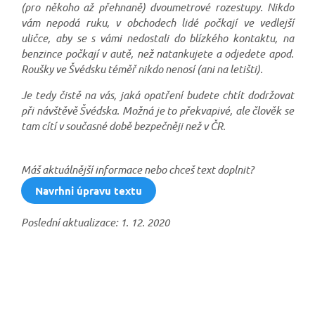
(pro někoho až přehnaně) dvoumetrové rozestupy. Nikdo
vám nepodá ruku, v obchodech lidé počkají ve vedlejší
uličce, aby se s vámi nedostali do blízkého kontaktu, na
benzince počkají v autě, než natankujete a odjedete apod.
Roušky ve Švédsku téměř nikdo nenosí (ani na letišti).
Je tedy čistě na vás, jaká opatření budete chtít dodržovat
při návštěvě Švédska. Možná je to překvapivé, ale člověk se
tam cítí v současné době bezpečněji než v ČR.
Máš aktuálnější informace nebo chceš text doplnit?
Navrhni úpravu textu
Poslední aktualizace: 1. 12. 2020