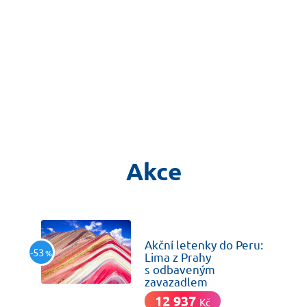
Akce
včera
Akční letenky do Peru:
-53
%
Lima z Prahy
s odbaveným
zavazadlem
12 937
Kč