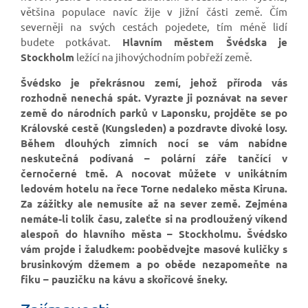
většina populace navíc žije v jižní části země. Čím
severněji na svých cestách pojedete, tím méně lidí
budete potkávat.
Hlavním městem Švédska je
Stockholm
ležící na jihovýchodním pobřeží země.
Švédsko je překrásnou zemí, jehož příroda vás
rozhodně nenechá spát. Vyrazte ji poznávat na sever
země do národních parků v Laponsku, projděte se po
Královské cestě (Kungsleden) a pozdravte divoké losy.
Během dlouhých zimních nocí se vám nabídne
neskutečná podívaná – polární záře tančící v
černočerné tmě. A nocovat můžete v unikátním
ledovém hotelu na řece Torne nedaleko města Kiruna.
Za zážitky ale nemusíte až na sever země. Zejména
nemáte-li tolik času, zaleťte si na prodloužený víkend
alespoň do hlavního města – Stockholmu. Švédsko
vám projde i žaludkem: poobědvejte masové kuličky s
brusinkovým džemem a po oběde nezapomeňte na
fiku – pauzičku na kávu a skořicové šneky.