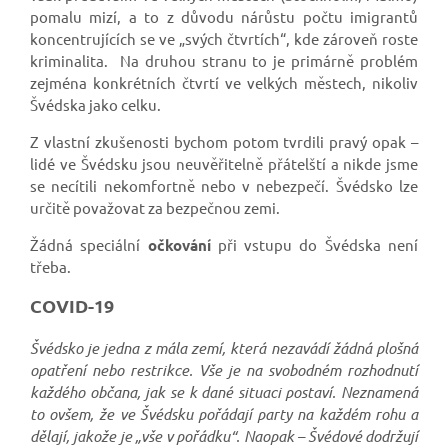
pomalu mizí, a to z důvodu nárůstu počtu imigrantů
koncentrujících se ve „svých čtvrtích“, kde zároveň roste
kriminalita. Na druhou stranu to je primárně problém
zejména konkrétních čtvrtí ve velkých městech, nikoliv
Švédska jako celku.
Z vlastní zkušenosti bychom potom tvrdili pravý opak –
lidé ve Švédsku jsou neuvěřitelně přátelští a nikde jsme
se necítili nekomfortně nebo v nebezpečí. Švédsko lze
určitě považovat za bezpečnou zemi.
Žádná speciální
očkování
při vstupu do Švédska není
třeba.
COVID-19
Švédsko je jedna z mála zemí, která nezavádí žádná plošná
opatření nebo restrikce. Vše je na svobodném rozhodnutí
každého občana, jak se k dané situaci postaví. Neznamená
to ovšem, že ve Švédsku pořádají party na každém rohu a
dělají, jakože je „vše v pořádku“. Naopak – Švédové dodržují