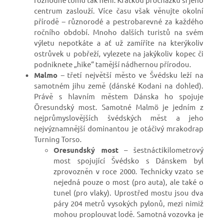
centrum zaslouží. Více času však věnujte okolní
přírodě – různorodé a pestrobarevné za každého
ročního období. Mnoho dalších turistů na svém
výletu nepotkáte a ať už zamíříte na kterýkoliv
ostrůvek u pobřeží, vylezete na jakýkoliv kopec či
podniknete „hike“ tamější nádhernou přírodou.
Malmo
– třetí největší město ve Švédsku leží na
samotném jihu země (dánské Kodani na dohled).
Právě s hlavním městem Dánska ho spojuje
Öresundský most. Samotné Malmö je jedním z
nejprůmyslovějších švédských měst a jeho
nejvýznamnější dominantou je otáčivý mrakodrap
Turning Torso.
Oresundský most
– šestnáctikilometrový
most spojující Švédsko s Dánskem byl
zprovozněn v roce 2000. Technicky vzato se
nejedná pouze o most (pro auta), ale také o
tunel (pro vlaky). Uprostřed mostu jsou dva
páry 204 metrů vysokých pylonů, mezi nimiž
mohou proplouvat lodě. Samotná vozovka je