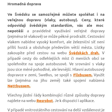
Hromadná doprava
Ve Švédsku se samozřejmě můžete spoléhat i na
veřejnou dopravu (vlaky, autobusy). Ceny, které
odpovídají švédským standardům, vás ale moc
nepotěší
a pravidelné využívání veřejné dopravy
(zejména té vlakové) se může pěkně prodražit. Cestování
vlakem nabídne vysoký komfort, ale železniční síť není
příliš hustá a obsluhuje především větší města. Lístky
zakoupíte před cestou na webu
Švédskách drah.
V
případě cesty do odlehlejších míst či menších obcí se
spolehněte na spoje autobusové. Ve srovnání s vlaky
jsou sice méně pohodlné, ale levnější. Hlavní autobusový
dopravce v zemi, SweBus, se spojil s
Flixbusem.
Využít
lze (zejména na jihu země) také spojení nabízená
Nettbussem.
Všechny jízdní řády kombinující různé způsoby dopravy
najdete na webu
Resrobot
. Je k dispozici i aplikace.
V případě vnitrostátního cestování na delší vzdálenost je