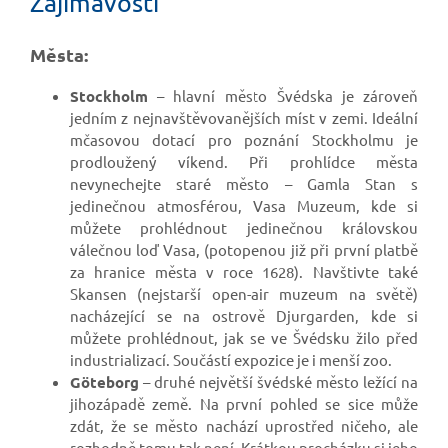
Zajímavosti
Města:
Stockholm
– hlavní město Švédska je zároveň
jedním z nejnavštěvovanějších míst v zemi. Ideální
mčasovou dotací pro poznání Stockholmu je
prodloužený víkend. Při prohlídce města
nevynechejte staré město – Gamla Stan s
jedinečnou atmosférou, Vasa Muzeum, kde si
můžete prohlédnout jedinečnou královskou
válečnou loď Vasa, (potopenou již při první platbě
za hranice města v roce 1628). Navštivte také
Skansen (nejstarší open-air muzeum na světě)
nacházející se na ostrově Djurgarden, kde si
můžete prohlédnout, jak se ve Švédsku žilo před
industrializací. Součástí expozice je i menší zoo.
Göteborg
– druhé největší švédské město ležící na
jihozápadě země. Na první pohled se sice může
zdát, že se město nachází uprostřed ničeho, ale
rozhodně tomu tak není. Krátkou procházku si jeho