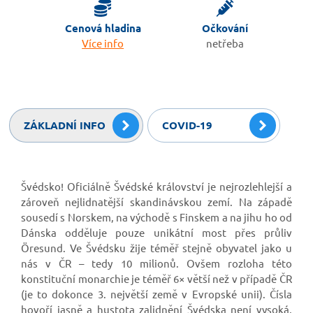
Cenová hladina
Očkování
Více info
netřeba
ZÁKLADNÍ INFO
COVID-19
Švédsko! Oficiálně Švédské království je nejrozlehlejší a
zároveň nejlidnatější skandinávskou zemí. Na západě
sousedí s Norskem, na východě s Finskem a na jihu ho od
Dánska odděluje pouze unikátní most přes průliv
Öresund. Ve Švédsku žije téměř stejně obyvatel jako u
nás v ČR – tedy 10 milionů. Ovšem rozloha této
konstituční monarchie je téměř 6× větší než v případě ČR
(je to dokonce 3. největší země v Evropské unii). Čísla
hovoří jasně a hustota zalidnění Švédska není vysoká,