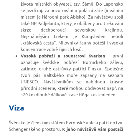
života místních obyvatel, tzv. Sámů. Do Laponsko
se jezdí mj. za pozorováním polární záře (ideálním
místem je Národní park Abisko). Za návštěvu stojí
také NP Padjelanta, který je oblíbený pro trekování
skrze dechberoucí severskou krajinou.
Nejznámějším trekem je Kungsleden neboli
„královská cesta“. Milovníky fauny potěší i vysoká
koncentrace volně žijících losů.
Vysoké pobřeží a souostroví Kvarken
– první
označuje švédské pobřeží Botnického zálivu,
zatímco druhé ostrůvky patřící Finsku. Společně
tvoří pás Baltského moře zapsaný na seznam
UNESCO. Návštěvníkům se nabídnou krásné
přírodní scenérie, které mohou obdivovat např. na
129 km dlouhé dálkové trase Höga kustenleden.
Víza
Švédsko je členským státem Evropské unie a patří do tzv.
Schengenského prostoru.
K jeho návštěvě vám postačí