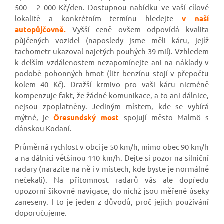
500 – 2 000 Kč/den. Dostupnou nabídku ve vaší cílové
lokalitě a konkrétním termínu hledejte
v naší
autopůjčovně.
Vyšší ceně ovšem odpovídá kvalita
půjčených vozidel (naposledy jsme měli káru, jejíž
tachometr ukazoval najetých pouhých 39 mil). Vzhledem
k delším vzdálenostem nezapomínejte ani na náklady v
podobě pohonných hmot (litr benzínu stojí v přepočtu
kolem 40 Kč). Dražší krmivo pro vaši káru nicméně
kompenzuje fakt, že žádné komunikace, a to ani dálnice,
nejsou zpoplatněny. Jediným místem, kde se vybírá
mýtné, je
Öresundský most
spojují město Malmö s
dánskou Kodaní.
Průměrná rychlost v obci je 50 km/h, mimo obec 90 km/h
a na dálnici většinou 110 km/h. Dejte si pozor na silniční
radary (narazíte na ně i v místech, kde byste je normálně
nečekali). Na přítomnost radarů vás ale dopředu
upozorní šikovné navigace, do nichž jsou měřené úseky
zaneseny. I to je jeden z důvodů, proč jejich používání
doporučujeme.