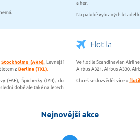
a her.
 nemá.
Na palubě vybraných letadel k 
Flotila
a
Stockholmu (ARN).
Levnější
Ve flotile Scandinavian Airlin
dletem z
Berlína (TXL).
Airbus A321, Airbus A330, Air
y (FAE), Špicberky (LYR), do
Chceš se dozvědět více o
flot
oslední době ale také na letech
Nejnovější akce