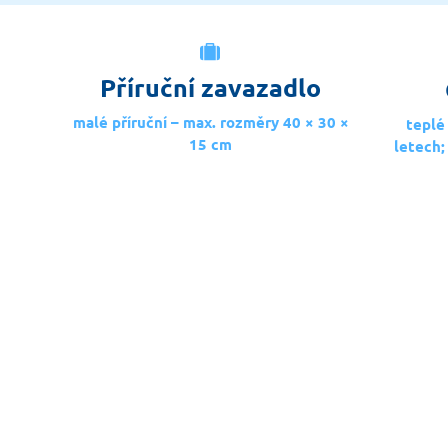
Příruční zavazadlo
malé příruční – max. rozměry 40 × 30 ×
teplé
15 cm
letech;