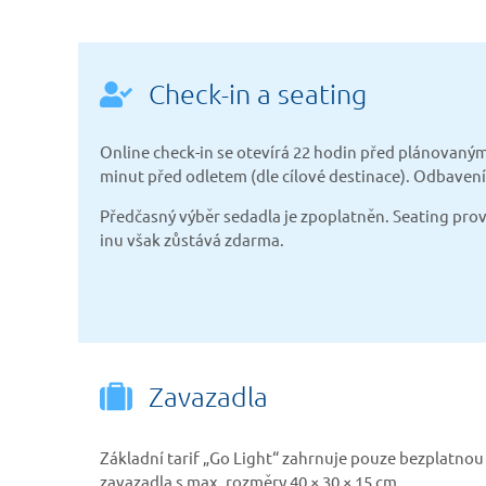
Check-in a seating
Online check-in se otevírá 22 hodin před plánovaným
minut před odletem (dle cílové destinace). Odbavení 
Předčasný výběr sedadla je zpoplatněn. Seating pro
inu však zůstává zdarma.
Zavazadla
Základní tarif „Go Light“ zahrnuje pouze bezplatno
zavazadla s max. rozměry
40 × 30 × 15 cm.