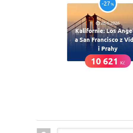
-27
%
28.6.2026
Kalifornie: Los Ange
a San Francisco z Ví
i Prahy
10 621
Kč