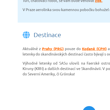
Turi, chatovací robot, se vám bude věnovat
zde.
V Praze aerolinka svou kamennou pobočku bohužel
Destinace
Aktuálně z
Prahy (PRG)
pouze do
Kodaně (CPH)
letenky do skandinávských destinací často bývají s o
Výhodné letenky od SASu ulovíš na Faerské ostrov
Kiruny (KRN) a dalších destinací ve Skandinávii. V p
do Severní Ameriky, či Grónska!