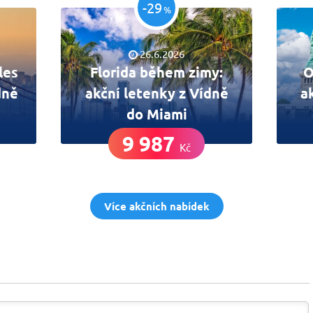
-29
%
26.6.2026
les
Florida během zimy:
O
dně
akční letenky z Vídně
a
do Miami
9 987
Kč
Více akčních nabídek