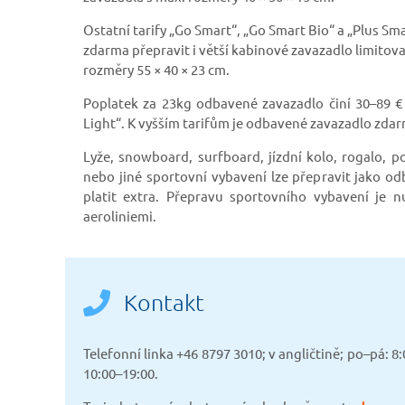
Ostatní tarify „Go Smart“, „Go Smart Bio“ a „Plus S
zdarma přepravit i větší kabinové zavazadlo limitov
rozměry
55 × 40 × 23 cm.
Poplatek za 23kg odbavené zavazadlo činí 30–89 € (
Light“. K vyšším tarifům je odbavené zavazadlo zda
Lyže, snowboard, surfboard, jízdní kolo, rogalo, p
nebo jiné sportovní vybavení lze přepravit jako o
platit extra. Přepravu sportovního vybavení je 
aeroliniemi.
Kontakt
Telefonní linka +46 8797 3010; v angličtině; po–pá: 8:
10:00–19:00.