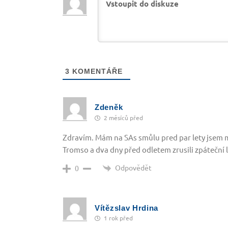
3
KOMENTÁŘE
Zdeněk
2 měsíců před
Zdravím. Mám na SAs smůlu pred par lety jsem mě
Tromso a dva dny před odletem zrusili zpáteční le
Odpovědět
0
Vítězslav Hrdina
1 rok před