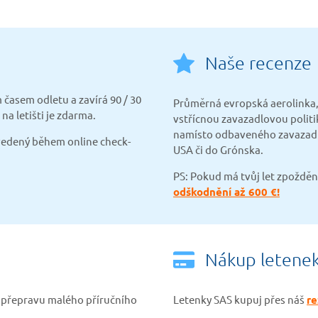
Naše recenze
 časem odletu a zavírá 90 / 30
Průměrná evropská aerolinka, k
na letišti je zdarma.
vstřícnou zavazadlovou politi
namísto odbaveného zavazadla.
vedený během online check-
USA či do Grónska.
PS: Pokud má tvůj let zpožděn
odškodnění až 600 €!
Nákup letene
u přepravu malého příručního
Letenky SAS kupuj přes náš
re