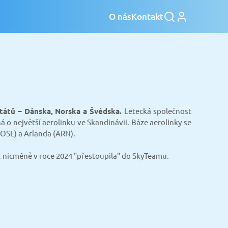
O nás
Kontakt
 států – Dánska, Norska a Švédska.
Letecká společnost
 o největší aerolinku ve Skandinávii. Báze aerolinky se
(OSL) a Arlanda (ARN).
ce, nicméně v roce 2024 "přestoupila" do SkyTeamu.