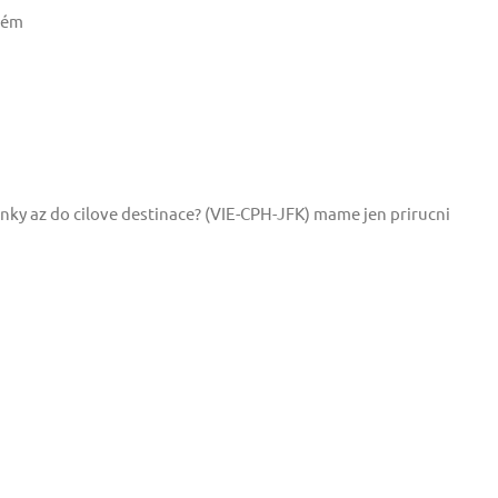
lém
enky az do cilove destinace? (VIE-CPH-JFK) mame jen prirucni