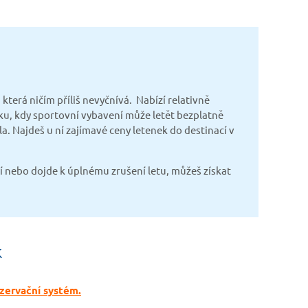
terá ničím příliš nevyčnívá. Nabízí relativně
ku, kdy sportovní vybavení může letět bezplatně
 Najdeš u ní zajímavé ceny letenek do destinací v
í nebo dojde k úplnému zrušení letu, můžeš získat
k
zervační systém.