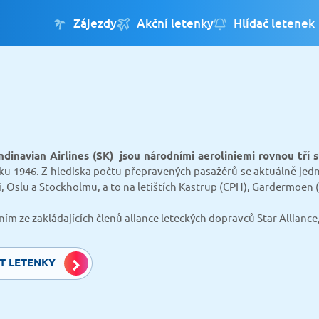
Zájezdy
Akční letenky
Hlídač letenek
dinavian Airlines (SK) jsou národními aeroliniemi rovnou tří
ku 1946. Z hlediska počtu přepravených pasažérů se aktuálně jedná
, Oslu a Stockholmu, a to na letištích Kastrup (CPH), Gardermoen 
dním ze zakládajících členů aliance leteckých dopravců Star Allian
T LETENKY