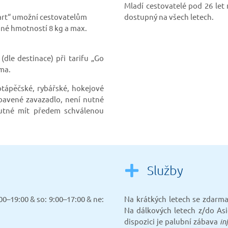
Mladí cestovatelé pod 26 let 
mart“ umožní cestovatelům
dostupný na všech letech.
ané hmotností 8 kg a max.
dle destinace) při tarifu „Go
rma.
otápěčské, rybářské, hokejové
dbavené zavazadlo, není nutné
nutné mít předem schválenou
Služby
00–19:00 & so: 9:00–17:00 & ne:
Na krátkých letech se zdarma
Na dálkových letech z/do Asi
dispozici je palubní zábava
in