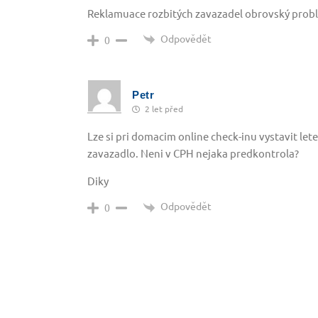
Reklamuace rozbitých zavazadel obrovský prob
Odpovědět
0
Petr
2 let před
Lze si pri domacim online check-inu vystavit let
zavazadlo. Neni v CPH nejaka predkontrola?
Diky
Odpovědět
0