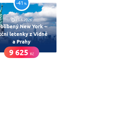
-41
%
23.6.2026
blíbený New York –
kční letenky z Vídně
a Prahy
9 625
Kč