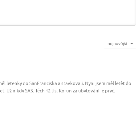
nejnovější
l letenky do SanFranciska a stavkovali. Nyni jsem měl letět do
t. Už nikdy SAS. Těch 12 tis. Korun za ubytováni je pryč.