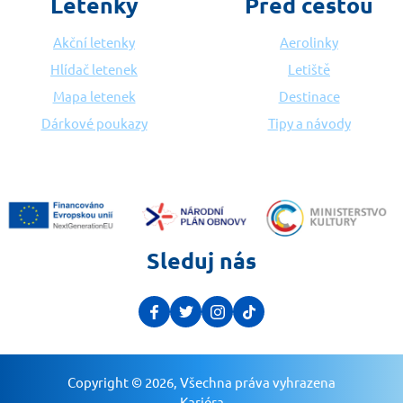
Letenky
Před cestou
Akční letenky
Aerolinky
Hlídač letenek
Letiště
Mapa letenek
Destinace
Dárkové poukazy
Tipy a návody
Sleduj nás
Copyright © 2026, Všechna práva vyhrazena
Kariéra