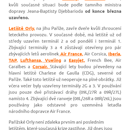
kvůli současné situaci bude podle tamního ministra
dopravy Jeana-Baptisty Djebbarioda
od konce března
uzavřeno.
Letiště Orly,
na jihu Paříže, zavře dveře kvůli zhroucení
leteckého provozu. V současné době, má letiště už od
středy uzavřen terminál 2 a od pondělí i terminál 1.
Zbývající terminály 3 a 4 zůstávají otevřeny pro pár
zbývajících letů aerolinek
Air France,
Air Corsica,
Iberia,
TAP,
Lufthansa,
Vueling
a
Easyjet,
French Bee, Air
Caraïbes a
Corsair.
Stávající lety budou převedeny na
hlavní letiště Charlese de Gaulla (CDG), severně od
Paříže. Také toto letiště už neoperuje na plné obrátky. Již
včera večer byly uzavřeny terminály 2G a 3. V používání
jsou pouze dvě přistávací dráhy (09L/27R a 09R/27L)
namísto 4. Zbývající dvě ranveje (08L/26R a 08R/26L) jsou
používány jako odstavné pro uzemněná letadla
národního dopravce Air France.
Pařížské Orly není zdaleka prvním ani posledním
letištěm, které současná krize zastihne. Již dnes jsou