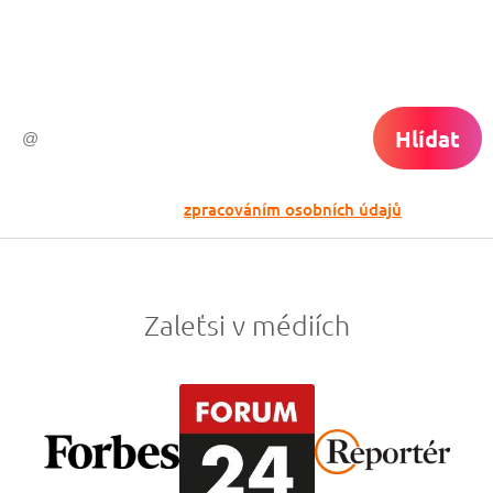
Vyplň zde svůj e-mail a žádná skvělá akce
do světa ti už neuletí!
Hlídat
Odesláním souhlasíš se
zpracováním osobních údajů
Zaleťsi v médiích