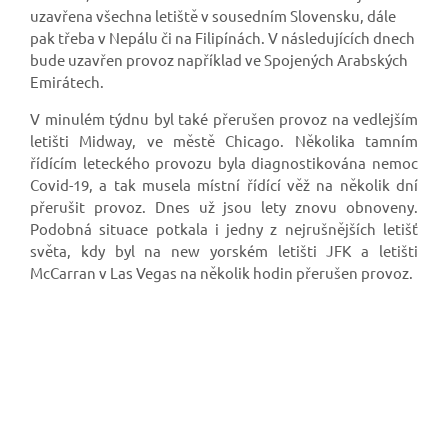
uzavřena všechna letiště v sousedním Slovensku, dále
pak třeba v Nepálu či na Filipínách. V následujících dnech
bude uzavřen provoz například ve Spojených Arabských
Emirátech.
V minulém týdnu byl také přerušen provoz na vedlejším
letišti Midway, ve městě Chicago. Několika tamním
řídícím leteckého provozu byla diagnostikována nemoc
Covid-19, a tak musela místní řídící věž na několik dní
přerušit provoz. Dnes už jsou lety znovu obnoveny.
Podobná situace potkala i jedny z nejrušnějších letišť
světa, kdy byl na new yorském letišti JFK a letišti
McCarran v Las Vegas
na několik hodin přerušen provoz.