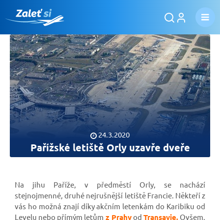
24.3.2020
Pařížské letiště Orly uzavře dveře
Na jihu Paříže, v předměstí Orly, se nachází
stejnojmenné, druhé nejrušnější letiště Francie. Někteří z
vás ho možná znají díky akčním letenkám do Karibiku od
Levelu nebo přímým letům
z Prahy
od
Transavie.
Ovšem,