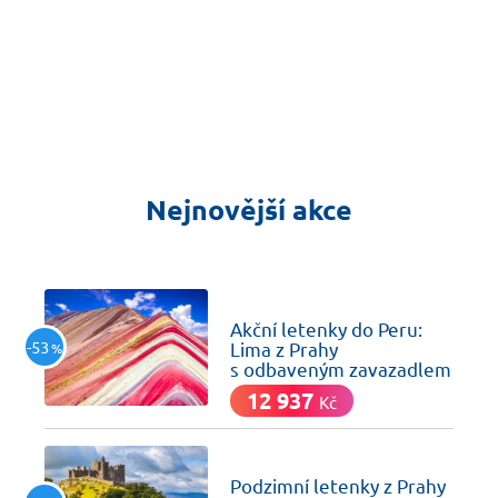
Nejnovější akce
včera
Akční letenky do Peru:
-53
Lima z Prahy
%
s odbaveným zavazadlem
12 937
Kč
včera
Podzimní letenky z Prahy