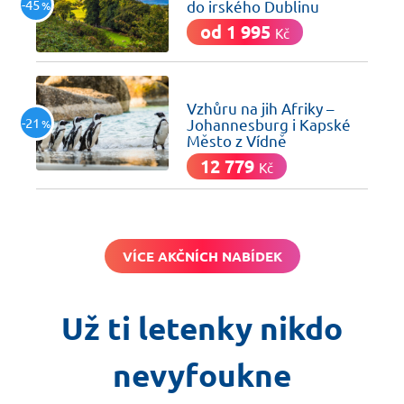
-45
do irského Dublinu
%
od 1 995
Kč
včera
Vzhůru na jih Afriky –
-21
Johannesburg i Kapské
%
Město z Vídně
12 779
Kč
VÍCE AKČNÍCH NABÍDEK
Už ti letenky nikdo
nevyfoukne