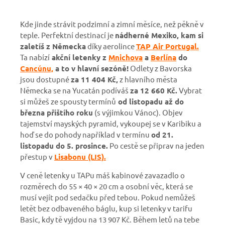
Kde jinde strávit podzimní a zimní měsíce, než pěkně v
teple. Perfektní destinací je
nádherné Mexiko, kam si
zaletíš z Německa
díky aerolince
TAP Air Portugal.
Ta nabízí
akční letenky z
Mnichova
a
Berlína
do
Cancúnu,
a to v hlavní sezóně!
Odlety z Bavorska
jsou dostupné
za 11 404 Kč,
z hlavního města
Německa se na Yucatán podíváš
za 12 660 Kč.
Vybrat
si můžeš ze spousty termínů
od listopadu až do
března příštího roku
(s výjimkou Vánoc). Objev
tajemství mayských pyramid, vykoupej se v Karibiku a
hoď se do pohody například v termínu
od 21.
listopadu do 5. prosince.
Po cestě se připrav na jeden
přestup v
Lisabonu (LIS).
V ceně letenky u TAPu máš kabinové zavazadlo o
rozměrech do 55 × 40 × 20 cm a osobní věc, která se
musí vejít pod sedačku před tebou. Pokud nemůžeš
letět bez odbaveného báglu, kup si letenky v tarifu
Basic, kdy tě vyjdou na 13 907 Kč. Během letů na tebe