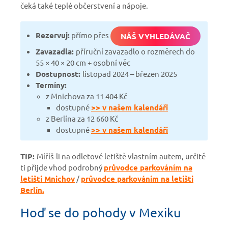
čeká také teplé občerstvení a nápoje.
Rezervuj:
přímo přes
NÁŠ VYHLEDÁVAČ
Zavazadla:
příruční zavazadlo o rozměrech do
55 × 40 × 20 cm + osobní věc
Dostupnost:
listopad 2024 – březen 2025
Termíny:
z Mnichova za 11 404 Kč
dostupné
>> v našem kalendáři
z Berlína za 12 660 Kč
dostupné
>> v našem kalendáři
TIP:
Míříš-li na odletové letiště vlastním autem, určitě
ti přijde vhod podrobný
průvodce parkováním na
letišti Mnichov
/
průvodce parkováním na letišti
Berlín.
Hoď se do pohody v Mexiku