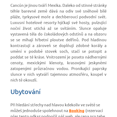
Cancún je jinou tváří Mexika. Daleko od stinné stránky
téhle barevné země dává na odiv své sněhově bílé
pláže, tyrkysové moře a dechberoucí podvodní svět.
Luxusní hotelové resorty hýčkají své hosty, pulzující
noční život utichá až se svítáním. Slunce opaluje
vystavená těla do čokoládových odstínů a na obzoru
se se míhají hřbetní ploutve delfínů. Pod hladinou
kontrastují a zároveň se doplňují zdobné korály a
umění v podobě stovek soch, stačí se potopit a
poddat se té kráse. Vnitrozemí je poseto nádhernými
cenoty, mexickými klenoty, krasovými jeskyněmi
zatopenými průzračnou vodou. Pronikající paprsky
slunce v nich vytváří tajemnou atmosféru, koupel v
nich tě okouzlí.
Ubytování
Při hledání střechy nad hlavou kdekoliv ve světě se
můžeš jednoduše spolehnout na
Booking
(rezervací
přes tento odkaz podpoříš náš web, ale cena pro tebe