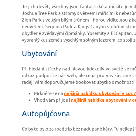
Je jich devět, všechny jsou fantastické a musíte je v
Joshua Tree Park a stromy s větvemi mířícími k nebesům
Zion Park s velkým bílým trůnem – horou viditelnou z 
neuvěření. Sequoia Park a Kings Canyon s obřími stromy
obydlené zvědavými čipmánky. Yosemity a El Capitan. J
vyprahlý kus země s vyschlým solným jezerem, co stojí 
Ubytování
Při hledání střechy nad hlavou kdekoliv ve světě se 
odkaz podpoříte náš web, ale cena pro vás zůstane st
raději vám doporučujeme bookovat ubytko s možností 
Mrkněte se na
nejširší nabídku ubytování v Los 
Vhod vám přijde i
nejširší nabídka ubytování v 
Autopůjčovna
Co by to bylo za roadtrip bez nadupané káry. Tu nejlepš