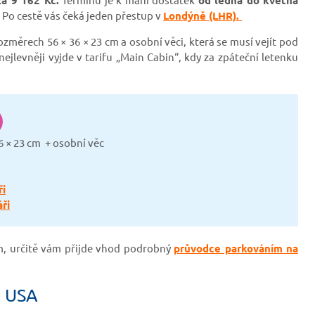
Po cestě vás čeká jeden přestup v
Londýně (LHR).
změrech 56 × 36 × 23 cm a osobní věci, která se musí vejít pod
jlevněji vyjde v tarifu „Main Cabin“, kdy za zpáteční letenku
6 × 23 cm + osobní věc
ři
ři
em, určitě vám přijde vhod podrobný
průvodce parkováním na
o USA