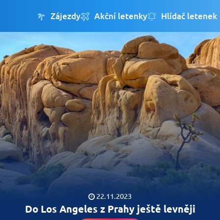
Zájezdy
Akční letenky
Hlídač letenek
22.11.2023
Do Los Angeles z Prahy ještě levněji