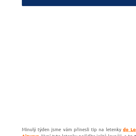
Minulý týden jsme vám přinesli tip na letenky
do Lo
Airways.
Nyní tyto letenky pořídíte ještě levněji, a to
z