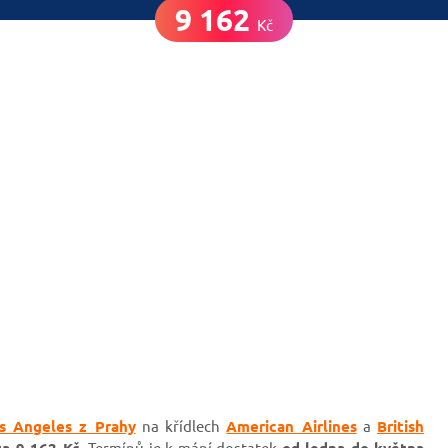
9 162
Kč
s Angeles z Prahy
na křídlech
American Airlines
a
British
a 9 162 Kč.
Termínů je k mání dostatek
od ledna do května