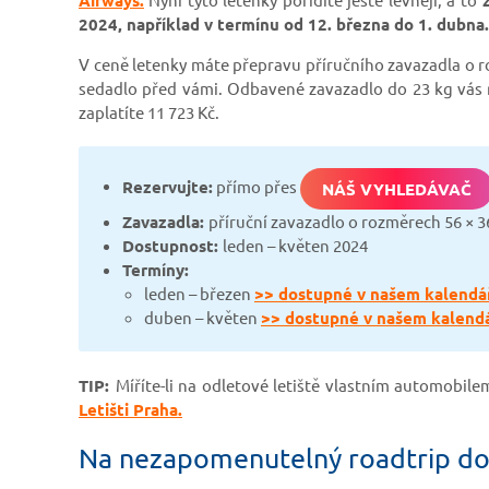
2024, například v termínu od 12. března do 1. dubna.
V ceně letenky máte přepravu příručního zavazadla o ro
sedadlo před vámi. Odbavené zavazadlo do 23 kg vás ne
zaplatíte 11 723 Kč.
Rezervujte:
přímo přes
NÁŠ VYHLEDÁVAČ
Zavazadla:
příruční zavazadlo o rozměrech 56 × 3
Dostupnost:
leden – květen 2024
Termíny:
leden – březen
>> dostupné v našem kalendá
duben – květen
>> dostupné v našem kalendá
TIP:
Míříte-li na odletové letiště vlastním automobil
Letišti Praha.
Na nezapomenutelný roadtrip d