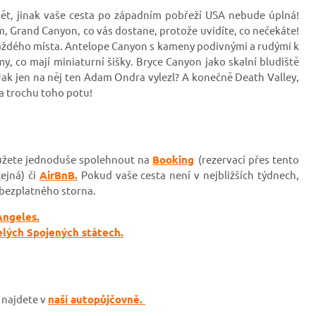
idět, jinak vaše cesta po západním pobřeží USA nebude úplná!
, Grand Canyon, co vás dostane, protože uvidíte, co nečekáte!
každého místa. Antelope Canyon s kameny podivnými a rudými k
, co mají miniaturní šišky. Bryce Canyon jako skalní bludiště
ak jen na něj ten Adam Ondra vylezl? A konečně Death Valley,
za trochu toho potu!
můžete jednoduše spolehnout na
Booking
(rezervací přes tento
ejná)
či
AirBnB.
Pokud vaše cesta není v nejbližších týdnech,
bezplatného storna.
Angeles.
celých Spojených státech.
í najdete v
naší autopůjčovně.