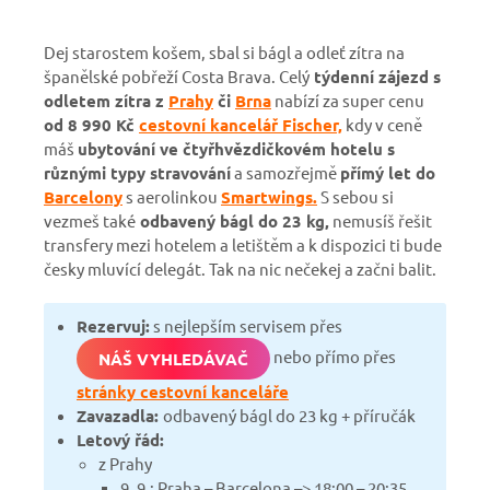
Dej starostem košem, sbal si bágl a odleť zítra na
španělské pobřeží Costa Brava. Celý
týdenní zájezd s
odletem zítra z
Prahy
či
Brna
nabízí za super cenu
od 8 990 Kč
cestovní kancelář Fischer,
kdy v ceně
máš
ubytování ve čtyřhvězdičkovém hotelu s
různými typy stravování
a samozřejmě
přímý let do
Barcelony
s aerolinkou
Smartwings.
S sebou si
vezmeš také
odbavený bágl do 23 kg,
nemusíš řešit
transfery mezi hotelem a letištěm a k dispozici ti bude
česky mluvící delegát. Tak na nic nečekej a začni balit.
Rezervuj:
s nejlepším servisem přes
nebo přímo přes
NÁŠ VYHLEDÁVAČ
stránky cestovní kanceláře
Zavazadla:
odbavený bágl do 23 kg + příručák
Letový řád:
z Prahy
9. 9.: Praha – Barcelona –> 18:00 – 20:35