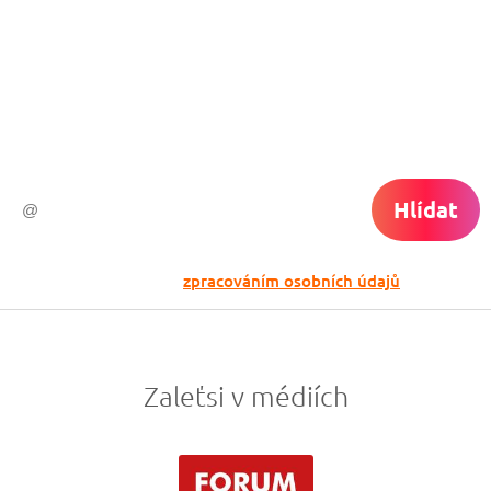
Chceš dostávat tipy na akční nabídky?
Vyplň zde svůj e-mail a žádná skvělá akce
do světa ti už neuletí!
Hlídat
Odesláním souhlasíš se
zpracováním osobních údajů
Zaleťsi v médiích