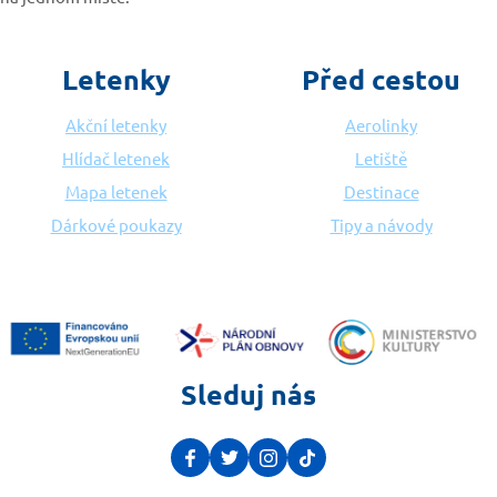
Letenky
Před cestou
Akční letenky
Aerolinky
Hlídač letenek
Letiště
Mapa letenek
Destinace
Dárkové poukazy
Tipy a návody
Sleduj nás