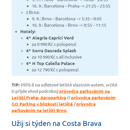
16. 9.: Barcelona – Praha –> 21:25 – 23:55
z Brna:
9. 9.: Brno – Barcelona –> 5:35 – 8:05
16. 9.: Barcelona – Brno –> 8:55 – 11:15
Hotely:
4* Alegria Caprici Verd
za 8 990 Kč s polopenzí
4* Sorra Daurada Splash
za 10 990 Kč s all inclusive
4* H Top Calella Palace
za 12 790 Kč s polopenzí
TIP:
Míříš-li na odletové letiště vlastním autem, určitě
ti přijde vhod podrobný
průvodce parkováním na
Letišti Praha: Aeroparking
či
průvodce parkováním
GO Parking v blízkosti letiště
/
průvodce
parkováním na letišti Brno.
Užij si týden na Costa Brava