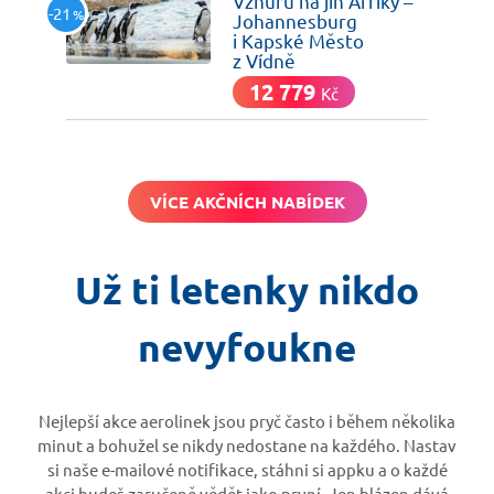
Vzhůru na jih Afriky –
-21
%
Johannesburg
i Kapské Město
z Vídně
12 779
Kč
VÍCE AKČNÍCH NABÍDEK
Už ti letenky nikdo
nevyfoukne
Nejlepší akce aerolinek jsou pryč často i během několika
minut a bohužel se nikdy nedostane na každého. Nastav
si naše e-mailové notifikace, stáhni si appku a o každé
akci budeš zaručeně vědět jako první. Jen blázen dává