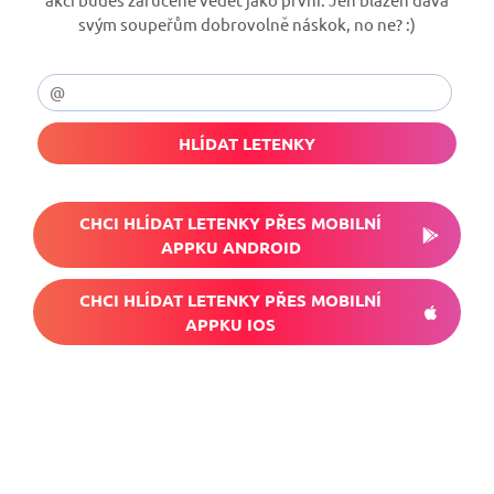
svým soupeřům dobrovolně náskok, no ne? :)
HLÍDAT LETENKY
CHCI HLÍDAT LETENKY PŘES MOBILNÍ
APPKU ANDROID
CHCI HLÍDAT LETENKY PŘES MOBILNÍ
APPKU IOS
Nech si hlídat
levné letenky