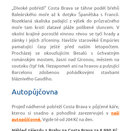
„Divoké pobřeží“ Costa Brava se táhne podél břehů
Baleárského moře až k dotyku Španělska s Francií.
Rozeklaná skaliska padající z výšek do průzračného
moře tam krotí zlatavé pláže políbené sluncem. V
okolní krajině porostlé vinnou révou se tyčí hrady a
zámky i jejich zříceniny. Navštiv starověké Empúries
pamatující časy ještě před naším letopočtem.
Procházej se okouzlujícím Besalú s úchvatným
románským mostem, žasni nad Gironou, městem na
soutoku čtyř řek. Nezapomeň ani na hravou a pulzující
Barcelonu zdobenou pohádkovými stavbami
bláznivého Gaudího.
Autopůjčovna
Projeď nádherné pobřeží Costa Brava v půjčené káře,
kterou si snadno a pohodlně zarezervuješ v
naší
autopůjčovně.
Vyjde tě od 204 Kč na den.
Náhled zájezdu z Prahy na Costa Brava za 8 990 Kč