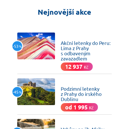
Nejnovější akce
včera
Akční letenky do Peru:
-53
%
Lima z Prahy
s odbaveným
zavazadlem
12 937
Kč
včera
Podzimní letenky
-45
%
z Prahy do irského
Dublinu
od 1 995
Kč
včera