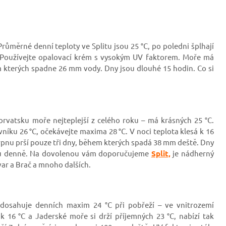
růměrné denní teploty ve Splitu jsou 25
°C, po poledni šplhají
C! Používejte opalovací krém s vysokým UV faktorem. Moře má
em kterých spadne 26 mm vody. Dny jsou dlouhé 15 hodin. Co si
orvatsku moře nejteplejší z celého roku – má krásných 25
°C.
níku 26 °C, očekávejte maxima 28 °C. V noci teplota klesá k 16
srpnu prší pouze tři dny, během kterých spadá 38 mm deště. Dny
sků denně. Na dovolenou vám doporučujeme
Split,
je nádherný
var a Brač a mnoho dalších.
 dosahuje denních maxim 24 °C při pobřeží – ve vnitrozemí
k 16 °C a Jaderské moře si drží příjemných 23 °C, nabízí tak