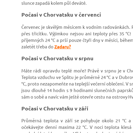
slunce zapadá kolem půl deváté.
Počasí v Chorvatsku v červenci
Červenec je skvělým měsícem k vodním radovánkách. P
přes třicítku. Výjimkou nejsou ani teploty přes 35 °
příjemných 24 °C a prší pouze čtyři dny v měsíci, běh
zaletět třeba do
Zadaru?
Počasí v Chorvatsku v srpnu
Máte rádi opravdu teplé moře? Právě v srpnu je v Ch
Teplota vzduchu ve Splitu je průměrně 24 °C a v Dubrov
°C, proto nezapomeňte na teplejší večerní oblečení. V 
jsou dlouhé 14 hodin s 9 hodinami slunečních papr
sám o sobě a navíc vám ještě otevře cestu na ostrovy H
Počasí v Chorvatsku v září
Průměrná teplota v září se pohybuje okolo 21
°C a
očekávejte denní maxima 22 °C. V noci teplota klesá 