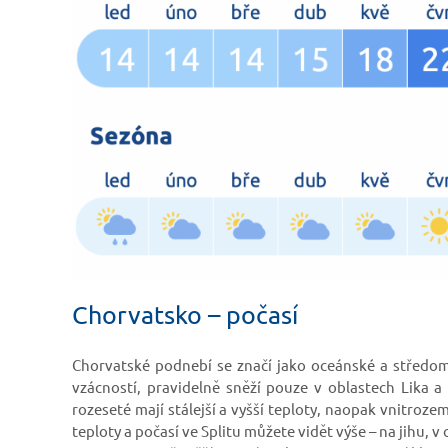
Chorvatsko – počasí
Chorvatské podnebí se značí jako oceánské a středom
vzácností, pravidelně sněží pouze v oblastech Lika 
rozeseté mají stálejší a vyšší teploty, naopak vnitroze
teploty a počasí ve Splitu můžete vidět výše – na jihu, 