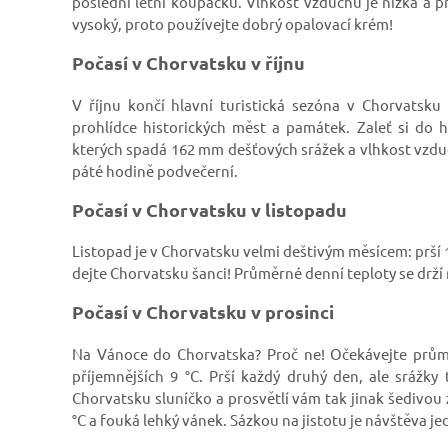
poslední letní koupačku. Vlhkost vzduchu je nízká a pr
vysoký, proto používejte dobrý opalovací krém!
Počasí v Chorvatsku v říjnu
V říjnu končí hlavní turistická sezóna v Chorvatsk
prohlídce historických měst a památek. Zaleť si do
kterých spadá 162 mm dešťových srážek a vlhkost vzduch
páté hodině podvečerní.
Počasí v Chorvatsku v listopadu
Listopad je v Chorvatsku velmi deštivým měsícem: prší 
dejte Chorvatsku šanci! Průměrné denní teploty se drží
Počasí v Chorvatsku v prosinci
Na Vánoce do Chorvatska? Proč ne! Očekávejte prů
příjemnějších 9 °C. Prší každý druhý den, ale srážky t
Chorvatsku sluníčko a prosvětlí vám tak jinak šedivou 
°C a fouká lehký vánek. Sázkou na jistotu je návštěva 