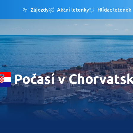
Zájezdy
Akční letenky
Hlídač letenek
Počasí v Chorvats