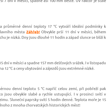
ší 7 dní v měsíci, spadne asi 100 mm deště. UV faktor je stále
u a průměrné denní teploty 17
°C vytváří ideální podmínky k
 hlavního města
Záhřeb!
Obvykle prší 11 dní v měsíci, během
u je nízká. Dny jsou dlouhé 11 hodin a západ slunce se blíží k
15 dní v měsíci a spadne 157 mm dešťových srážek. I v listopadu
 na 12
°C a ceny ubytování a zájezdů jsou extrémně nízké.
měrnou denní teplotu 5
°C napříč celou zemí, při pobřeží pak
o jsou obvykle slabé a rychle ustupující. I v prosinci svítí v
zimu. Sluneční paprsky svítí 5 hodin denně. Teplota moře je 15
jednoho z mnoha chorvatských historických měst!