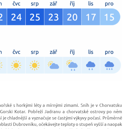
ořské s horkými léty a mírnými zimami. Sníh je v Chorvatsku
a Gorski Kotar. Pobřeží Jadranu a chorvatské ostrovy po něm
mí je chladnější a vyznačuje se častými výkyvy počasí. Průměrné
v oblasti Dubrovníku, očekávejte teploty o stupeň vyšší a naopak