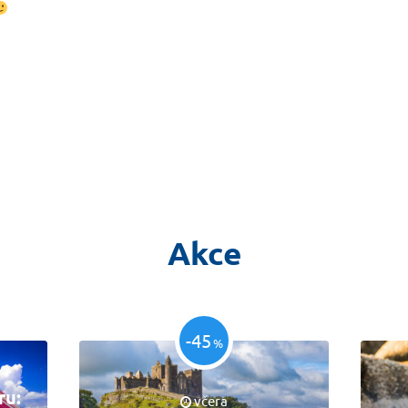
Akce
-45
%
ru:
včera