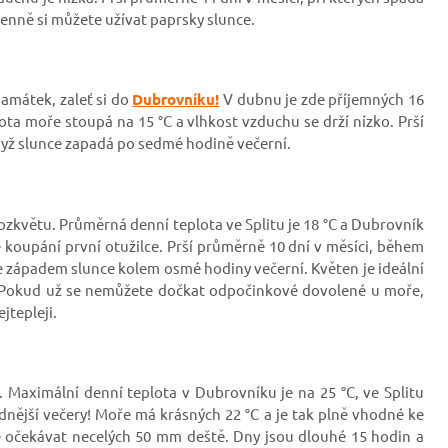
enně si můžete užívat paprsky slunce.
amátek, zaleť si do
Dubrovníku!
V dubnu je zde příjemných 16
eplota moře stoupá na 15 °C a vlhkost vzduchu se drží nízko. Prší
dyž slunce zapadá po sedmé hodině večerní.
ozkvětu. Průměrná denní teplota ve Splitu je 18
°C a Dubrovník
ke koupání první otužilce. Prší průměrně 10 dní v měsíci, během
 západem slunce kolem osmé hodiny večerní. Květen je ideální
 Pokud už se nemůžete dočkat odpočinkové dovolené u moře,
jtepleji.
a. Maximální denní teplota v Dubrovníku je na 25
°C, ve Splitu
dnější večery! Moře má krásných 22 °C a je tak plně vhodné ke
e očekávat necelých 50 mm deště. Dny jsou dlouhé 15 hodin a