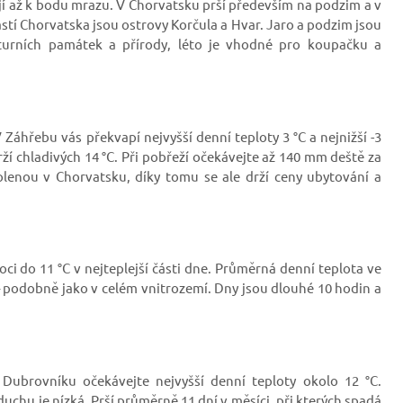
esají až k bodu mrazu. V Chorvatsku prší především na podzim a v
částí Chorvatska jsou ostrovy Korčula a Hvar. Jaro a podzim jsou
turních památek a přírody, léto je vhodné pro koupačku a
 Záhřebu vás překvapí nejvyšší denní teploty 3
°C a nejnižší -3
drží chladivých 14 °C. Při pobřeží očekávejte až 140 mm deště za
lenou v Chorvatsku, díky tomu se ale drží ceny ubytování a
oci do 11 °C v nejteplejší části dne. Průměrná denní teplota ve
– podobně jako v celém vnitrozemí. Dny jsou dlouhé 10 hodin a
 Dubrovníku očekávejte nejvyšší denní teploty okolo 12
°C.
duchu je nízká. Prší průměrně 11 dní v měsíci, při kterých spadá