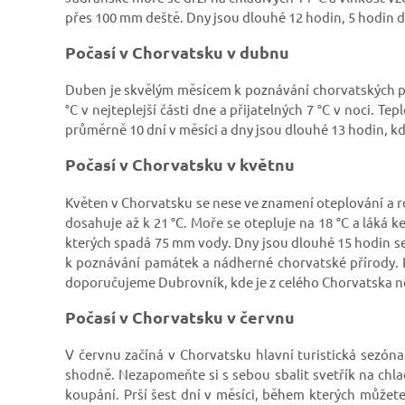
přes 100 mm deště. Dny jsou dlouhé 12 hodin, 5 hodin d
Počasí v Chorvatsku v dubnu
Duben je skvělým měsícem k poznávání chorvatských p
°C v nejteplejší části dne a přijatelných 7 °C v noci. T
průměrně 10 dní v měsíci a dny jsou dlouhé 13 hodin, k
Počasí v Chorvatsku v květnu
Květen v Chorvatsku se nese ve znamení oteplování a r
dosahuje až k 21 °C. Moře se otepluje na 18 °C a láká 
kterých spadá 75 mm vody. Dny jsou dlouhé 15 hodin se
k poznávání památek a nádherné chorvatské přírody.
doporučujeme Dubrovník, kde je z celého Chorvatska ne
Počasí v Chorvatsku v červnu
V červnu začíná v Chorvatsku hlavní turistická sezón
shodně. Nezapomeňte si s sebou sbalit svetřík na chla
koupání. Prší šest dní v měsíci, během kterých můžet