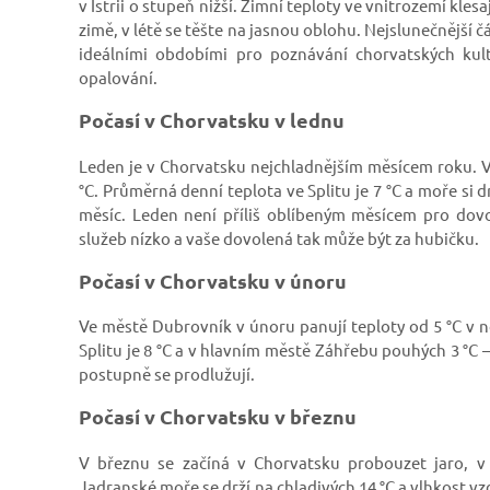
v Istrii o stupeň nižší. Zimní teploty ve vnitrozemí kl
zimě, v létě se těšte na jasnou oblohu. Nejslunečnější 
ideálními obdobími pro poznávání chorvatských kul
opalování.
Počasí v Chorvatsku v lednu
Leden je v Chorvatsku nejchladnějším měsícem roku. V
°C. Průměrná denní teplota ve Splitu je 7 °C a moře si 
měsíc. Leden není příliš oblíbeným měsícem pro dovo
služeb nízko a vaše dovolená tak může být za hubičku.
Počasí v Chorvatsku v únoru
Ve městě Dubrovník v únoru panují teploty od 5
°C v n
Splitu je 8 °C a v hlavním městě Záhřebu pouhých 3 °C 
postupně se prodlužují.
Počasí v Chorvatsku v březnu
V březnu se začíná v Chorvatsku probouzet jaro, v
Jadranské moře se drží na chladivých 14 °C a vlhkost vz