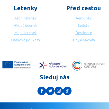
Letenky
Před cestou
Akční letenky
Aerolinky
Hlídač letenek
Letiště
Mapa letenek
Destinace
Dárkové poukazy
Tipy a návody
Sleduj nás