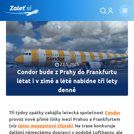
23.5.2025
Condor bude z Prahy do Frankfurtu
létat i v zimě a létě nabídne tři lety
denně
Tři týdny zpátky zahájila letecká společnost
Condor
provoz nové přímé linky mezi Prahou a Frankfurtem
(
viz
tento magazínový článek).
Na trase konkuruje
dalšími německému dopravci v podobě Lufthansy, ale