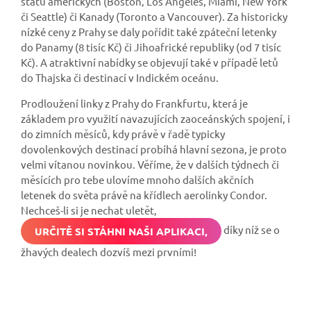
států amerických (Boston, Los Angeles, Miami, New York
či Seattle) či Kanady (Toronto a Vancouver). Za historicky
nízké ceny z Prahy se daly pořídit také zpáteční letenky
do Panamy (8 tisíc Kč) či Jihoafrické republiky (od 7 tisíc
Kč). A atraktivní nabídky se objevují také v případě letů
do Thajska či destinací v Indickém oceánu.
Prodloužení linky z Prahy do Frankfurtu, která je
základem pro využití navazujících zaoceánských spojení, i
do zimních měsíců, kdy právě v řadě typicky
dovolenkových destinací probíhá hlavní sezona, je proto
velmi vítanou novinkou. Věříme, že v dalších týdnech či
měsících pro tebe ulovíme mnoho dalších akčních
letenek do světa právě na křídlech aerolinky Condor.
Nechceš-li si je nechat uletět,
díky níž se o
URČITĚ SI STÁHNI NAŠI APLIKACI,
žhavých dealech dozvíš mezi prvními!