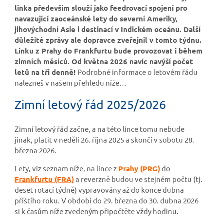
linka především slouží jako feedrovací spojení pro
navazující zaoceánské lety do severní Ameriky,
jihovýchodní Asie i destinací v Indickém oceánu. Další
důležité zprávy ale dopravce zveřejnil v tomto týdnu.
Linku z Prahy do Frankfurtu bude provozovat i během
zimních měsíců. Od května 2026 navíc navýší počet
letů na tři denně!
Podrobné informace o letovém řádu
nalezneš v našem přehledu níže…
Zimní letový řád 2025/2026
Zimní letový řád začne, a na této lince tomu nebude
jinak, platit v neděli 26. října 2025 a skončí v sobotu 28.
března 2026.
Lety, viz seznam níže, na lince z
Prahy (PRG)
do
Frankfurtu (FRA)
a reverzně budou ve stejném počtu (tj.
deset rotací týdně) vypravovány až do konce dubna
příštího roku. V období do 29. března do 30. dubna 2026
si k časům níže zvedeným připočtěte vždy hodinu.