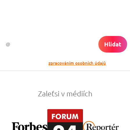
Chceš dostávat tipy na akční nabídky?
Vyplň zde svůj e-mail a žádná skvělá akce
do světa ti už neuletí!
Hlídat
Odesláním souhlasíš se
zpracováním osobních údajů
Zaleťsi v médiích