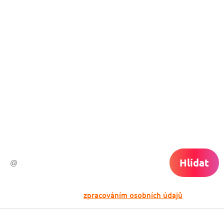
Nech si hlídat
levné letenky
Chceš dostávat tipy na akční nabídky?
Vyplň zde svůj e-mail a žádná skvělá akce
do světa ti už neuletí!
Hlídat
Odesláním souhlasíš se
zpracováním osobních údajů