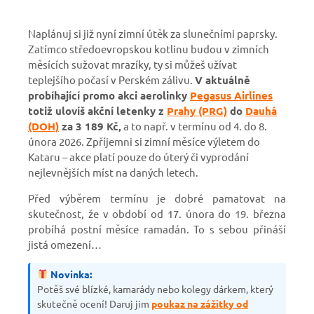
Naplánuj si již nyní zimní útěk za slunečními paprsky.
Zatímco středoevropskou kotlinu budou v zimních
měsících sužovat mrazíky, ty si můžeš užívat
teplejšího počasí v Perském zálivu.
V aktuálně
probíhající promo akci aerolinky
Pegasus Airlines
totiž ulovíš akční letenky z
Prahy (PRG)
do
Dauhá
(DOH)
za 3 189 Kč,
a to např. v termínu od 4. do 8.
února 2026. Zpříjemni si zimní měsíce výletem do
Kataru – akce platí pouze do úterý či vyprodání
nejlevnějších míst na daných letech.
Před výběrem termínu je dobré pamatovat na
skutečnost, že v období
od 17. února do 19. března
probíhá postní měsíce ramadán. To s sebou přináší
jistá omezení…
Novinka:
Potěš své blízké, kamarády nebo kolegy dárkem, který
skutečně ocení! Daruj jim
poukaz na zážitky od