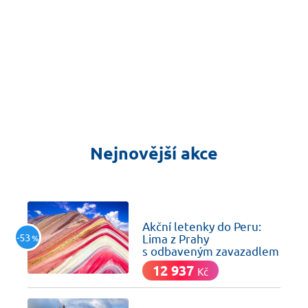
Nejnovější akce
včera
Akční letenky do Peru:
-53
Lima z Prahy
%
s odbaveným zavazadlem
12 937
Kč
včera