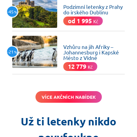
Podzimní letenky z Prahy
-45
do irského Dublinu
%
od 1 995
Kč
včera
Vzhůru na jih Afriky –
-21
Johannesburg i Kapské
%
Město z Vídně
12 779
Kč
VÍCE AKČNÍCH NABÍDEK
Už ti letenky nikdo