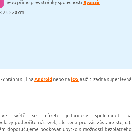
nebo p
římo přes stránky společnosti
Ryanair
× 25 × 20 cm
? Stáhni si jí na
Android
nebo na
iOS
a už ti žádná super levná
v ve světě se můžete jednoduše spolehnout na
odkazy podpoříte náš web, ale cena pro vás zůstane stejná).
i vám doporučujeme bookovat ubytko s možností bezplatného