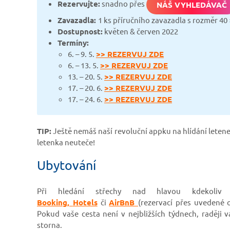
Rezervujte:
snadno přes
NÁŠ VYHLEDÁVAČ
Zavazadla:
1 ks příručního zavazadla s rozměr 40 
Dostupnost:
květen & červen
2022
Termíny:
6. – 9. 5.
>> REZERVUJ ZDE
6. – 13. 5.
>> REZERVUJ ZDE
13. – 20. 5.
>> REZERVUJ ZDE
17. – 20. 6.
>> REZERVUJ ZDE
17. – 24. 6.
>> REZERVUJ ZDE
TIP:
Ještě nemáš naší revoluční appku na hlídání letenek
letenka neuteče!
Ubytování
Při hledání střechy nad hlavou kdekoli
Booking,
Hotels
či
AirBnB
(rezervací přes uvedené 
Pokud vaše cesta není v nejbližších týdnech, raděj
storna.