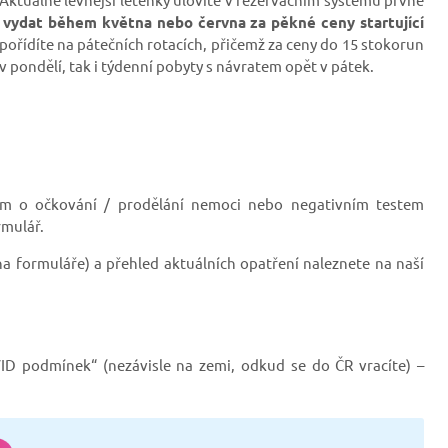
 vydat během května nebo června za pěkné ceny startující
y pořídíte na pátečních rotacích, přičemž za ceny do 15 stokorun
 pondělí, tak i týdenní pobyty s návratem opět v pátek.
em o očkování / prodělání nemoci nebo negativním testem
rmulář.
a formuláře) a přehled aktuálních opatření naleznete
na naší
D podmínek“ (nezávisle na zemi, odkud se do ČR vracíte) –