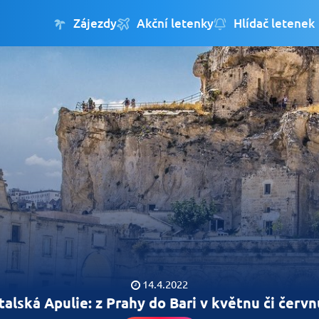
Zájezdy
Akční letenky
Hlídač letenek
14.4.2022
Italská Apulie: z Prahy do Bari v květnu či červn