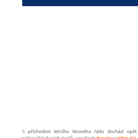
S příchodem letního letového řádu dochází opět
nízkonákladových rivalů, aerolinek
Ryaniar
a
Wizz Air.