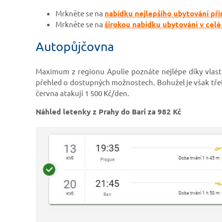
Mrkněte se na
nabídku nejlepšího ubytování pří
Mrkněte se na
širokou nabídku ubytování v celé 
Autopůjčovna
Maximum z regionu Apulie poznáte nejlépe díky vlas
přehled o dostupných možnostech. Bohužel je však třeb
června atakují 1 500 Kč/den.
Náhled letenky z Prahy do Bari za 982 Kč