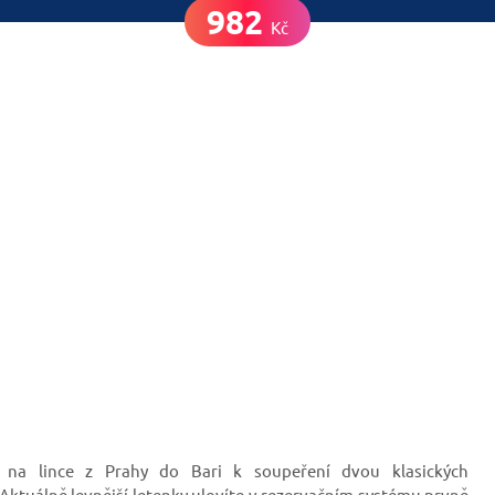
982
Kč
 na lince z Prahy do Bari k soupeření dvou klasických
Aktuálně levnější letenky ulovíte v rezervačním systému prvně