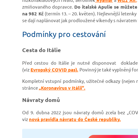
zmiňovaného dopravce.
Do italské Apulie se můžete
na 982 Kč
(termín 13. – 20. květen). Nejlevnější letenk
se dají naplánovat jak prodloužené víkendy s návratem v
Podmínky pro cestování
Cesta do Itálie
Před cestou do Itálie je nutné disponovat doklad
(viz
Evropský COVID pas).
Povinný je také vyplněný fo
Kompletní vstupní podmínky, užitečné odkazy (nejen n
stránce
„Koronavirus v Itálii“.
Návraty domů
Od 9. dubna 2022 jsou návraty domů zcela bez „COVI
viz
nová pravidla návratu do České republiky.