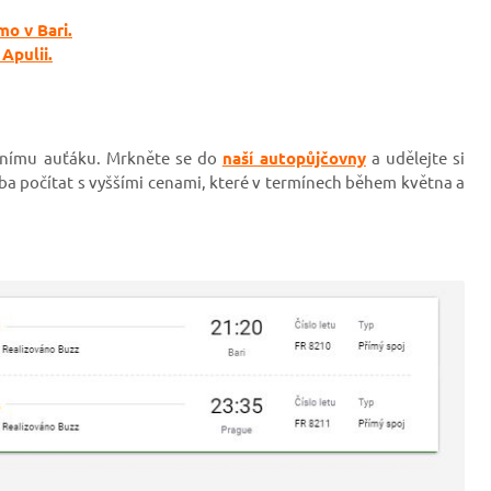
mo v Bari.
Apulii.
tnímu auťáku. Mrkněte se do
naší autopůjčovny
a udělejte si
a počítat s vyššími cenami, které v termínech během května a