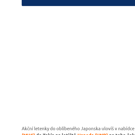
Akční letenky do oblíbeného Japonska ulovíš v nabídce
(MUC)
do Tokia na letiště
Haneda (HND)
na tebe čeka