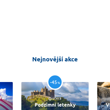
Nejnovější akce
-45
%
ru:
včera
Podzimní letenky
V