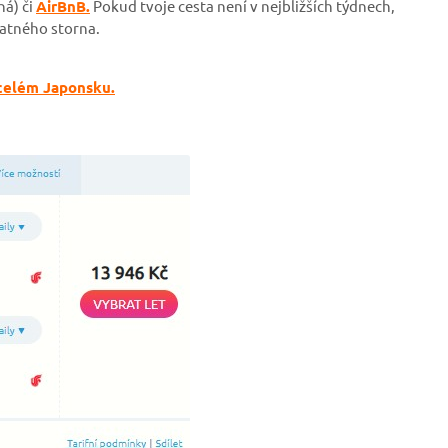
ná)
či
AirBnB.
Pokud tvoje cesta není v nejbližších týdnech,
latného storna.
 celém Japonsku.