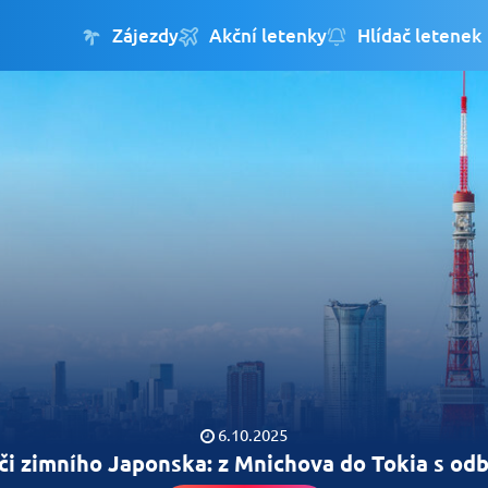
Zájezdy
Akční letenky
Hlídač letenek
6.10.2025
či zimního Japonska: z Mnichova do Tokia s o