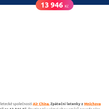
13 946
Kč
 letecké společnosti
Air China.
Zpáteční letenky z
Mnichova
jí za 13 946 Kč.
Routing tě v rámci obou směrů povede přes