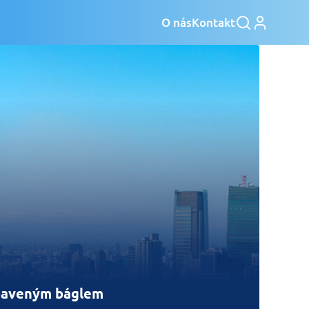
O nás
Kontakt
dbaveným báglem