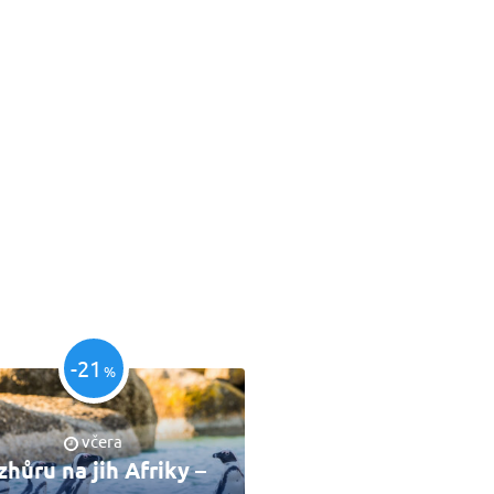
-21
%
včera
zhůru na jih Afriky –