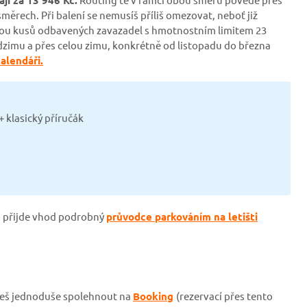
měrech. Při balení se nemusíš příliš omezovat, neboť již
vou kusů odbavených zavazadel s hmotnostním limitem 23
dzimu a přes celou zimu, konkrétně od listopadu do března
alendáři.
 klasický příručák
 ti přijde vhod podrobný
průvodce parkováním na letišti
ůžeš jednoduše spolehnout na
Booking
(rezervací přes tento