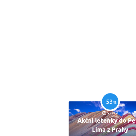
-53
%
včera
Akční letenky do Pe
Lima z Prahy