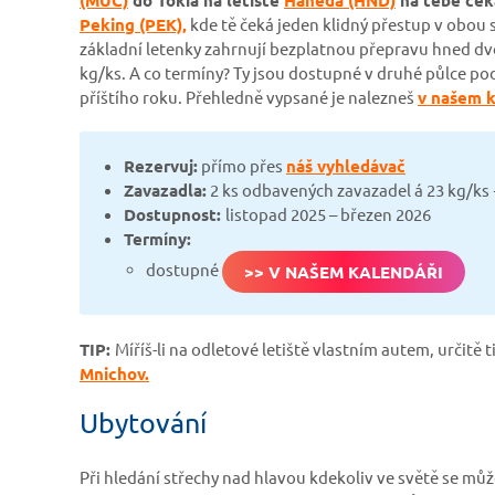
Peking (PEK),
kde tě čeká jeden klidný přestup v obou s
základní letenky zahrnují bezplatnou přepravu hned d
kg/ks. A co termíny? Ty jsou dostupné v druhé půlce po
příštího roku. Přehledně vypsané je nalezneš
v našem k
Rezervuj:
přímo přes
náš vyhledávač
Zavazadla:
2 ks odbavených zavazadel á 23 kg/ks +
Dostupnost:
listopad 2025 – březen 2026
Termíny:
dostupné
>> V NAŠEM KALENDÁŘI
TIP:
Míříš-li na odletové letiště vlastním autem, určitě
Mnichov.
Ubytování
Při hledání střechy nad hlavou kdekoliv ve světě se m