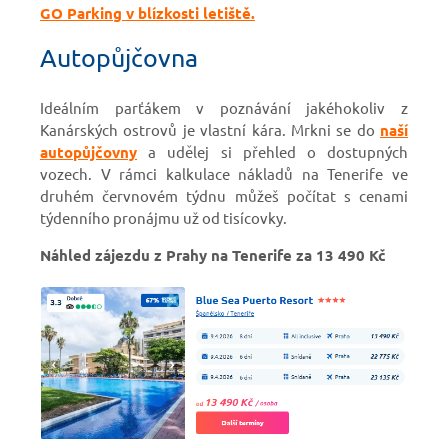
GO Parking v blízkosti letiště.
Autopůjčovna
Ideálním parťákem v poznávání jakéhokoliv z
Kanárských ostrovů je vlastní kára.
Mrkni se do
naší
autopůjčovny
a udělej si přehled o dostupných
vozech. V rámci kalkulace nákladů na Tenerife ve
druhém červnovém týdnu můžeš počítat s cenami
týdenního pronájmu už od tisícovky.
Náhled zájezdu z Prahy na Tenerife za 13 490 Kč