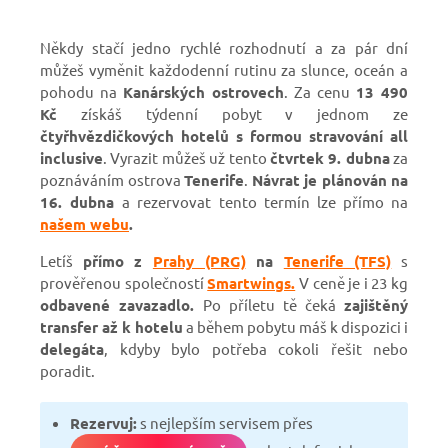
Někdy stačí jedno rychlé rozhodnutí a za pár dní
můžeš vyměnit každodenní rutinu za slunce, oceán a
pohodu na
Kanárských ostrovech
. Za cenu
13 490
Kč
získáš týdenní pobyt v jednom ze
čtyřhvězdičkových hotelů s formou stravování all
inclusive
. Vyrazit můžeš už tento
čtvrtek 9. dubna
za
poznáváním ostrova
Tenerife
.
Návrat je plánován na
16. dubna
a rezervovat tento termín lze přímo na
našem webu
.
Letíš
přímo
z
Prahy (PRG)
na
Tenerife (TFS)
s
prověřenou společností
Smartwings.
V ceně je i 23 kg
odbavené zavazadlo.
Po příletu tě čeká
zajištěný
transfer až k hotelu
a během pobytu máš k dispozici i
delegáta
, kdyby bylo potřeba cokoli řešit nebo
poradit.
Rezervuj:
s nejlepším servisem přes