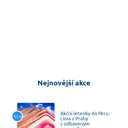
Nejnovější akce
včera
Akční letenky do Peru:
-53
%
Lima z Prahy
s odbaveným