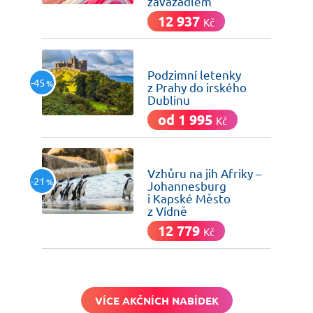
zavazadlem
12 937
Kč
včera
Podzimní letenky
-45
%
z Prahy do irského
Dublinu
od 1 995
Kč
včera
Vzhůru na jih Afriky –
-21
%
Johannesburg
i Kapské Město
z Vídně
12 779
Kč
VÍCE AKČNÍCH NABÍDEK