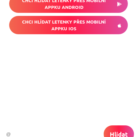
CHCI HLÍDAT LETENKY PŘES MOBILNÍ
APPKU ANDROID
CHCI HLÍDAT LETENKY PŘES MOBILNÍ
APPKU IOS
Nech si hlídat
levné letenky
Chceš dostávat tipy na akční nabídky?
Vyplň zde svůj e-mail a žádná skvělá akce
do světa ti už neuletí!
Hlídat