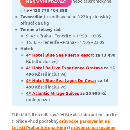
nebo telefonicky na
NÁŠ VYHLEDÁVAČ
čísle
+420 770 104 598
Zavazadla:
1 ks odbaveného á 23 kg + klasický
příručák á 8 kg
Termín a letový řád:
9. 4.:-> Praha – Tenerife -> 11:50 – 16:05
16. 4.: -> Tenerife – Praha -> 17:05 – 23:05
Hotel:
4* Hotel Blue Sea Puerto Resort
za 13 490
Kč
(all inclusive)
4* Hotel Be Live Experience Orotava
za 15
490 Kč
(all inclusive)
4* Hotel Blue Sea Lagos De Cesar
za 16
490 Kč
(all inclusive)
4* Atlantic Mirage Suites
za 20 990 Kč
(polopenze)
TIP:
Míříš-li na odletové letiště vlastním autem, určitě
ti přijde vhod podrobný
průvodce parkováním na
Letišti Praha: Aeroparking
či
průvodce parkováním