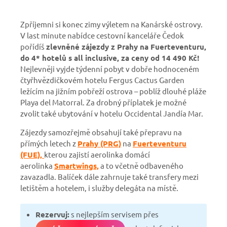
Zpříjemni si konec zimy výletem na Kanárské ostrovy.
V last minute nabídce cestovní kanceláře Čedok
pořídíš
zlevněné zájezdy z Prahy na Fuerteventuru,
do 4* hotelů s all inclusive, za ceny od 14 490 Kč!
Nejlevněji vyjde týdenní pobyt v dobře hodnoceném
čtyřhvězdičkovém hotelu Fergus Cactus Garden
ležícím na jižním pobřeží ostrova – poblíž dlouhé pláže
Playa del Matorral. Za drobný příplatek je možné
zvolit také ubytování v hotelu Occidental Jandía Mar.
Zájezdy samozřejmě obsahují také přepravu na
přímých letech z
Prahy (PRG)
na
Fuerteventuru
(FUE),
kterou zajistí aerolinka domácí
aerolinka
Smartwings,
a to
včetně odbaveného
zavazadla. Balíček dále zahrnuje také transfery mezi
letištěm a hotelem, i služby delegáta na místě.
Rezervuj:
s nejlepším servisem přes