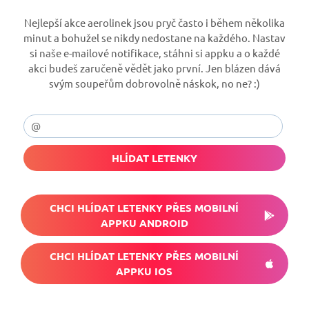
Nejlepší akce aerolinek jsou pryč často i během několika
minut a bohužel se nikdy nedostane na každého. Nastav
si naše e-mailové notifikace, stáhni si appku a o každé
akci budeš zaručeně vědět jako první. Jen blázen dává
svým soupeřům dobrovolně náskok, no ne? :)
HLÍDAT LETENKY
CHCI HLÍDAT LETENKY PŘES MOBILNÍ
APPKU ANDROID
CHCI HLÍDAT LETENKY PŘES MOBILNÍ
APPKU IOS