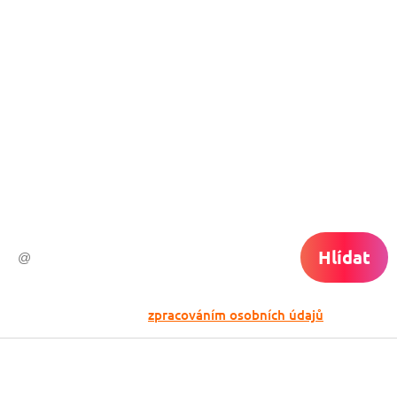
Nech si hlídat
levné letenky
Chceš dostávat tipy na akční nabídky?
Vyplň zde svůj e-mail a žádná skvělá akce
do světa ti už neuletí!
Hlídat
Odesláním souhlasíš se
zpracováním osobních údajů