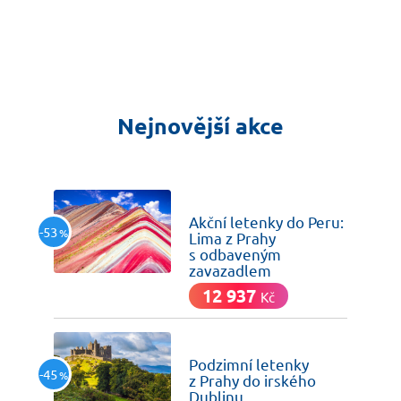
Nejnovější akce
dnes
Akční letenky do Peru:
-53
%
Lima z Prahy
s odbaveným
zavazadlem
12 937
Kč
dnes
Podzimní letenky
-45
%
z Prahy do irského
Dublinu