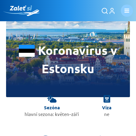
Koronavirus v
Estonsku
Sezóna
Víza
hlavní sezona: květen–září
ne