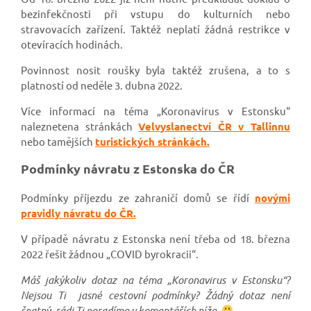
bezinfekčnosti při vstupu do kulturních nebo
stravovacích zařízení. Taktéž neplatí žádná restrikce v
otevíracích hodinách.
Povinnost nosit roušky byla taktéž zrušena, a to s
platností od neděle 3. dubna 2022.
Více informací na téma „Koronavirus v Estonsku“
naleznetena stránkách
Velvyslanectví ČR v Tallinnu
nebo tamějších
turistických stránkách.
Podmínky návratu z Estonska do ČR
Podmínky příjezdu ze zahraničí domů se řídí
novými
pravidly návratu do ČR.
V případě návratu z Estonska není třeba od 18. března
2022 řešit žádnou „COVID byrokracii“.
Máš jakýkoliv dotaz na téma „Koronavirus v Estonsku“?
Nejsou Ti jasné cestovní podmínky? Žádný dotaz není
špatný, rádi Ti poradíme v komentářích níže.