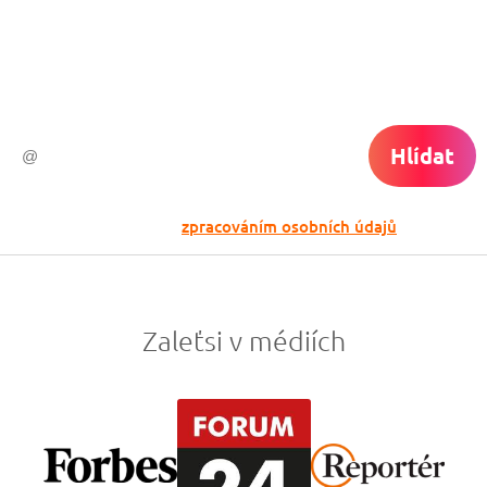
Vyplň zde svůj e-mail a žádná skvělá akce
do světa ti už neuletí!
Hlídat
Odesláním souhlasíš se
zpracováním osobních údajů
Zaleťsi v médiích