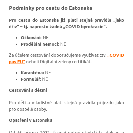
Podmínky pro cestu do Estonska
Pro cestu do Estonska již platí stejná pravidla „jako
dřív“ – tj. naprosto žádná „COVID byrokracie“.
Očkování:
NE
Prodělání nemoci:
NE
Za účelem cestování doporučujeme využívat tzv.
„COVID
pas EU“
neboli Digitální zelený certifikát.
Karanténa:
NE
Formulář:
NE
Cestování s dětmi
Pro děti a mladistvé platí stejná pravidla příjezdu jako
pro dospělé osoby.
Opatření v Estonsku
Od 16. března 2022 již není nutné předkládat doklad o