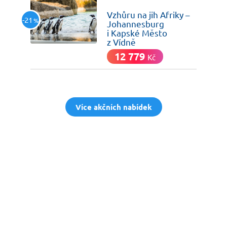
dnes
Vzhůru na jih Afriky –
-21
%
Johannesburg
i Kapské Město
z Vídně
12 779
Kč
Více akčních nabídek
Nech si hlídat
levné letenky
Chceš dostávat tipy na akční nabídky?