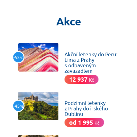
Akce
dnes
Akční letenky do Peru:
-53
%
Lima z Prahy
s odbaveným
zavazadlem
12 937
Kč
dnes
Podzimní letenky
-45
%
z Prahy do irského
Dublinu
od 1 995
Kč