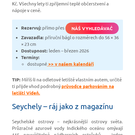
Kč. Všechny lety ti zpříjemní teplé občerstvení a
nápoje v ceně.
Rezervuj:
přímo přes
NÁŠ VYHLEDÁVAČ
Zavazadla:
příruční bágl o rozměrech do 56 × 36
× 23 cm
Dostupnost:
leden – březen 2026
Termíny:
dostupné
>> v našem kalendáři
TIP:
Míříš-li na odletové letiště vlastním autem, určitě
ti přijde vhod podrobný
průvodce parkováním na
letišti Vídeň.
Seychely – ráj jako z magazínu
Seychelské ostrovy – nejkrásnější ostrovy světa.
Průzračné azurové vody Indického oceánu omývají
115 neuvěřitelně nádherných ostrůvků – jeden