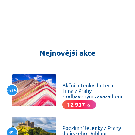
Nejnovější akce
včera
Akční letenky do Peru:
-53
Lima z Prahy
%
s odbaveným zavazadlem
12 937
Kč
včera
Podzimní letenky z Prahy
-45
do irského Dublinu
%