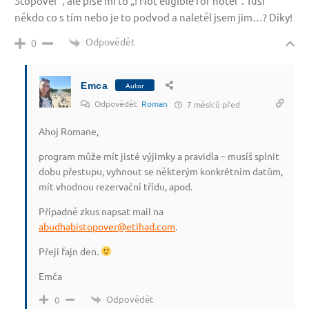
Stopover“, ale píše mi to „! Not eligible for hotel“. Tuší
někdo co s tím nebo je to podvod a naletěl jsem jim…? Díky!
Odpovědět
0
Emca
Autor
Odpovědět
Roman
7 měsíců před
Ahoj Romane,
program může mít jisté výjimky a pravidla – musíš splnit
dobu přestupu, vyhnout se některým konkrétním datům,
mít vhodnou rezervační třídu, apod.
Případně zkus napsat mail na
abudhabistopover@etihad.com
.
Přeji fajn den.
Emča
Odpovědět
0