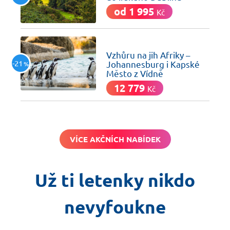
od 1 995
Kč
včera
Vzhůru na jih Afriky –
-21
Johannesburg i Kapské
%
Město z Vídně
12 779
Kč
VÍCE AKČNÍCH NABÍDEK
Už ti letenky nikdo
nevyfoukne