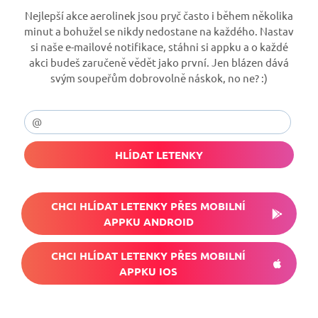
Nejlepší akce aerolinek jsou pryč často i během několika
minut a bohužel se nikdy nedostane na každého. Nastav
si naše e-mailové notifikace, stáhni si appku a o každé
akci budeš zaručeně vědět jako první. Jen blázen dává
svým soupeřům dobrovolně náskok, no ne? :)
HLÍDAT LETENKY
CHCI HLÍDAT LETENKY PŘES MOBILNÍ
APPKU ANDROID
CHCI HLÍDAT LETENKY PŘES MOBILNÍ
APPKU IOS