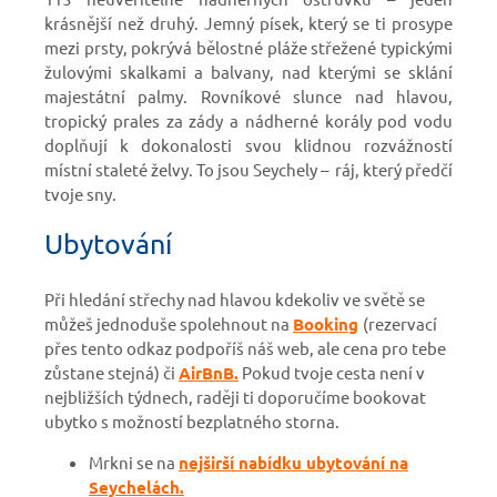
krásnější než druhý. Jemný písek, který se ti prosype
mezi prsty, pokrývá bělostné pláže střežené typickými
žulovými skalkami a balvany, nad kterými se sklání
majestátní palmy. Rovníkové slunce nad hlavou,
tropický prales za zády a nádherné korály pod vodu
doplňují k dokonalosti svou klidnou rozvážností
místní staleté želvy. To jsou Seychely – ráj, který předčí
tvoje sny.
Ubytování
Při hledání střechy nad hlavou kdekoliv ve světě se
můžeš jednoduše spolehnout na
Booking
(rezervací
přes tento odkaz podpoříš náš web, ale cena pro tebe
zůstane stejná)
či
AirBnB.
Pokud tvoje cesta není v
nejbližších týdnech, raději ti doporučíme bookovat
ubytko s možností bezplatného storna.
Mrkni se na
nejširší nabídku ubytování na
Seychelách.