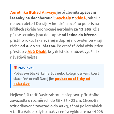
Aerolinka Etihad Airways
ještě zlevnila
zpáteční
letenky na dechberoucí
Seychely
z
Vídně,
tak si je
nenech uletět! Do ráje v Indickém oceánu poletíš na
křídlech skvěle hodnocené aerolinky
za 13 355 Kč
a
pěkné termíny jsou dostupné
od ledna do března
příštího roku. Tak neváhej a dopřej si dovolenou v ráji
třeba
od 4. do 13. března.
Po cestě tě čeká vždy jeden
přestup v
Abú Dhabí,
kdy delší stop můžeš využít i k
návštěvě města.
Novinka:
Potěš své blízké, kamarády nebo kolegy dárkem, který
skutečně ocení! Daruj jim
poukaz na zážitky od
Zaletsi.cz.
Nejlevnější tarif Basic zahrnuje přepravu příručního
zavazadla o rozměrech do 56 × 36 × 23 cm. Chceš-li si
vzít odbavené zavazadlo do 40 kg, sáhni po letenkách
v tarifu Value, kdy ho máš v ceně a vyjdou tě na 14 228