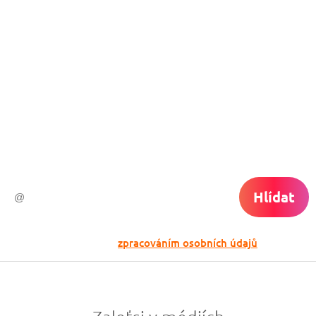
Nech si hlídat
levné letenky
Chceš dostávat tipy na akční nabídky?
Vyplň zde svůj e-mail a žádná skvělá akce
do světa ti už neuletí!
Hlídat
Odesláním souhlasíš se
zpracováním osobních údajů