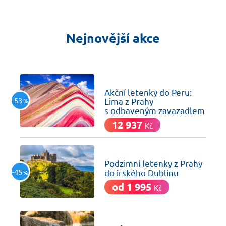
Nejnovější akce
včera
Akční letenky do Peru:
-53
Lima z Prahy
%
s odbaveným zavazadlem
12 937
Kč
včera
Podzimní letenky z Prahy
-45
do irského Dublinu
%
od 1 995
Kč
včera