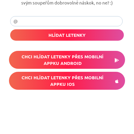
svým soupeřům dobrovolně náskok, no ne? :)
HLÍDAT LETENKY
CHCI HLÍDAT LETENKY PŘES MOBILNÍ
APPKU ANDROID
CHCI HLÍDAT LETENKY PŘES MOBILNÍ
APPKU IOS
Nech si hlídat
levné letenky