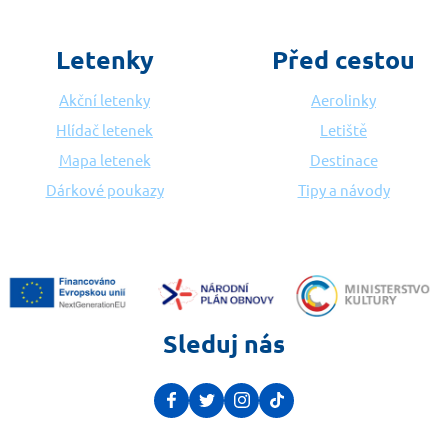
Letenky
Před cestou
Akční letenky
Aerolinky
Hlídač letenek
Letiště
Mapa letenek
Destinace
Dárkové poukazy
Tipy a návody
Sleduj nás