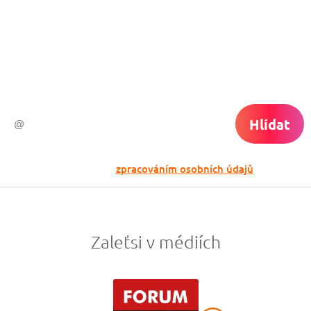
Chceš dostávat tipy na akční nabídky?
Vyplň zde svůj e-mail a žádná skvělá akce
do světa ti už neuletí!
Hlídat
Odesláním souhlasíš se
zpracováním osobních údajů
Zaleťsi v médiích