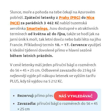
Slunce, moře a pohoda na tebe čekají na Azurovém
pobřeží.
Zpáteční letenky z
Prahy (PRG)
do
Nice
(NCE)
za parádních 3 462 Kč
nabízí tuzemská
aerolinka
Smartwings.
Jsou dostupné v atraktivních
termínech
od května až do října,
takže se hodí jak na
jarní únik k moři, tak letní dovču nebo babí léto na jihu
Francie. Příkladový termín
10. – 17. července
využiješ
k ideální týdenní dovolené přímo v hlavní sezóně
během letních prázdnin.
V ceně letenky máš jeden příruční bágl o rozměrech
do 56 × 45 × 25 cm. Odbavené zavazadlo do 23 kg tě
nejlevněji vyjde při nákupu letenek ve vyšším tarifu
PLUS, kdy tě vyjdou na 5 212 Kč.
Rezervuj:
přímo přes
NÁŠ VYHLEDÁVAČ
Zavazadla:
příruční bágl o rozměrech do 56 × 45
× 25 cm