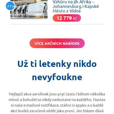
Vzhůru na jih Afriky –
-21
Johannesburg i Kapské
%
Město z Vídně
12 779
Kč
VÍCE AKČNÍCH NABÍDEK
Už ti letenky nikdo
nevyfoukne
Nejlepší akce aerolinek jsou pryč často i během několika
minut a bohužel se nikdy nedostane na každého. Nastav
si naše e-mailové notifikace, stáhni si appku a o každé
akci budeš zaručeně vědět jako první. Jen blázen dává