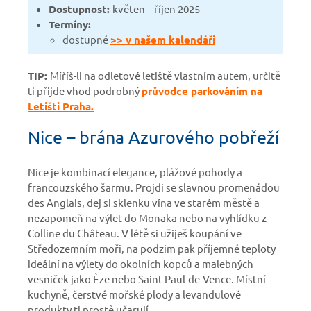
Dostupnost:
květen – říjen 2025
Termíny:
dostupné
>> v našem kalendáři
TIP:
Míříš-li na odletové letiště vlastním autem, určitě
ti přijde vhod podrobný
průvodce parkováním na
Letišti Praha.
Nice – brána Azurového pobřeží
Nice je kombinací elegance, plážové pohody a
francouzského šarmu. Projdi se slavnou promenádou
des Anglais, dej si sklenku vína ve starém městě a
nezapomeň na výlet do Monaka nebo na vyhlídku z
Colline du Château. V létě si užiješ koupání ve
Středozemním moři, na podzim pak příjemné teploty
ideální na výlety do okolních kopců a malebných
vesniček jako Èze nebo Saint-Paul-de-Vence. Místní
kuchyně, čerstvé mořské plody a levandulové
produkty ti prostě učarují.