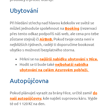
Ubytování
Při hledání střechy nad hlavou kdekoliv ve světě se
můžeš jednoduše spolehnout na
Booking
(rezervací
přes tento odkaz podpoříš náš web, ale cena pro tebe
zůstane stejná)
či
AirBnB.
Pokud tvoje cesta není v
nejbližších týdnech, raději ti doporučíme bookovat
ubytko s možností bezplatného storna.
Mrkni se na
nejširší nabídku ubytování v Nice.
Hodit se ti bude také
nejbohatší nabídka
ubytování na celém Azurovém pobřeží.
Autopůjčovna
Pokud plánuješ vyrazit za brány Nice, určitě zamiř
do
naší autopůjčovny,
kde najdeš suprovou káru. Vyjde
tě od 1 120 Kč na den.