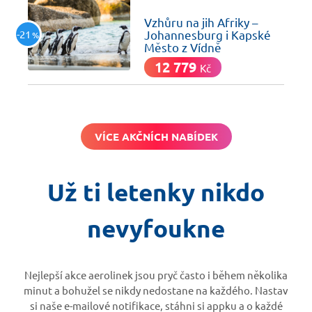
včera
Vzhůru na jih Afriky –
-21
Johannesburg i Kapské
%
Město z Vídně
12 779
Kč
VÍCE AKČNÍCH NABÍDEK
Už ti letenky nikdo
nevyfoukne
Nejlepší akce aerolinek jsou pryč často i během několika
minut a bohužel se nikdy nedostane na každého. Nastav
si naše e-mailové notifikace, stáhni si appku a o každé