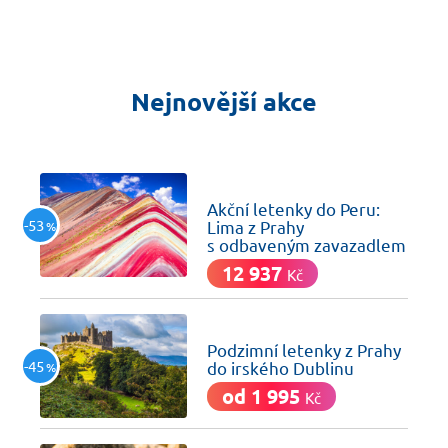
Nejnovější akce
včera
Akční letenky do Peru:
-53
Lima z Prahy
%
s odbaveným zavazadlem
12 937
Kč
včera
Podzimní letenky z Prahy
-45
do irského Dublinu
%
od 1 995
Kč