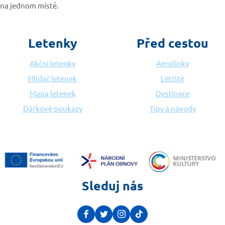
na jednom místě.
Letenky
Před cestou
Akční letenky
Aerolinky
Hlídač letenek
Letiště
Mapa letenek
Destinace
Dárkové poukazy
Tipy a návody
Sleduj nás