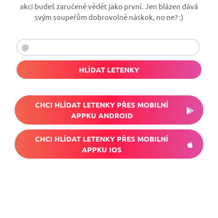
akci budeš zaručeně vědět jako první. Jen blázen dává
svým soupeřům dobrovolně náskok, no ne? :)
HLÍDAT LETENKY
CHCI HLÍDAT LETENKY PŘES MOBILNÍ
APPKU ANDROID
CHCI HLÍDAT LETENKY PŘES MOBILNÍ
APPKU IOS
Nech si hlídat
levné letenky