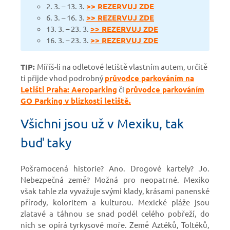
2. 3. – 13. 3.
>> REZERVUJ ZDE
6. 3. – 16. 3.
>> REZERVUJ ZDE
13. 3. – 23. 3.
>> REZERVUJ ZDE
16. 3. – 23. 3.
>> REZERVUJ ZDE
TIP:
Míříš-li na odletové letiště vlastním autem, určitě
ti přijde vhod podrobný
průvodce parkováním na
Letišti Praha: Aeroparking
či
průvodce parkováním
GO Parking v blízkosti letiště.
Všichni jsou už v Mexiku, tak
buď taky
Pošramocená historie? Ano. Drogové kartely? Jo.
Nebezpečná země? Možná pro neopatrné. Mexiko
však tahle zla vyvažuje svými klady, krásami panenské
přírody, koloritem a kulturou. Mexické pláže jsou
zlatavé a táhnou se snad podél celého pobřeží, do
nich se opírá tyrkysové moře. Země Aztéků, Toltéků,