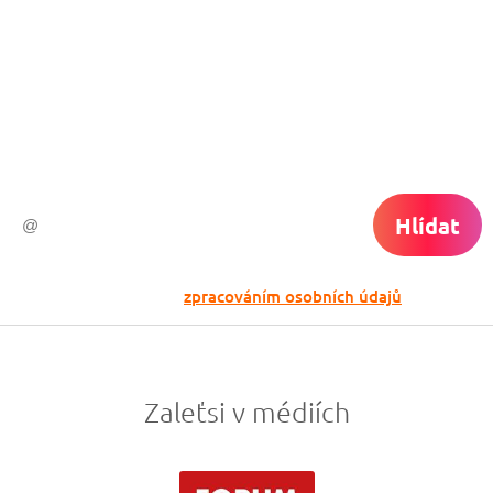
Chceš dostávat tipy na akční nabídky?
Vyplň zde svůj e-mail a žádná skvělá akce
do světa ti už neuletí!
Hlídat
Odesláním souhlasíš se
zpracováním osobních údajů
Zaleťsi v médiích