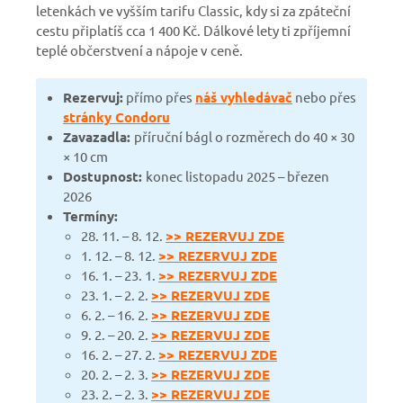
letenkách ve vyšším tarifu Classic, kdy si za zpáteční
cestu připlatíš cca 1 400 Kč. Dálkové lety ti zpříjemní
teplé občerstvení a nápoje v ceně.
Rezervuj:
přímo přes
náš vyhledávač
nebo přes
stránky Condoru
Zavazadla:
příruční bágl o rozměrech do 40 × 30
× 10 cm
Dostupnost:
konec listopadu 2025 – březen
2026
Termíny:
28. 11. – 8. 12.
>> REZERVUJ ZDE
1. 12. – 8. 12.
>> REZERVUJ ZDE
16. 1. – 23. 1.
>> REZERVUJ ZDE
23. 1. – 2. 2.
>> REZERVUJ ZDE
6. 2. – 16. 2.
>> REZERVUJ ZDE
9. 2. – 20. 2.
>> REZERVUJ ZDE
16. 2. – 27. 2.
>> REZERVUJ ZDE
20. 2. – 2. 3.
>> REZERVUJ ZDE
23. 2. – 2. 3.
>> REZERVUJ ZDE