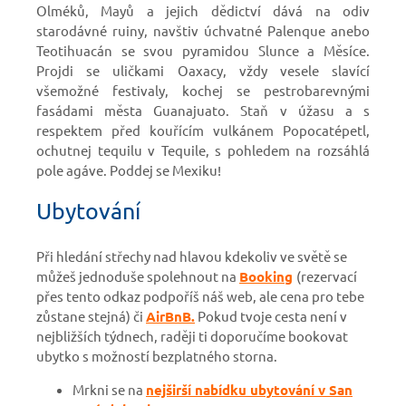
Olméků, Mayů a jejich dědictví dává na odiv
starodávné ruiny, navštiv úchvatné Palenque anebo
Teotihuacán se svou pyramidou Slunce a Měsíce.
Projdi se uličkami Oaxacy, vždy vesele slavící
všemožné festivaly, kochej se pestrobarevnými
fasádami města Guanajuato. Staň v úžasu a s
respektem před kouřícím vulkánem Popocatépetl,
ochutnej tequilu v Tequile, s pohledem na rozsáhlá
pole agáve. Poddej se Mexiku!
Ubytování
Při hledání střechy nad hlavou kdekoliv ve světě se
můžeš jednoduše spolehnout na
Booking
(rezervací
přes tento odkaz podpoříš náš web, ale cena pro tebe
zůstane stejná)
či
AirBnB.
Pokud tvoje cesta není v
nejbližších týdnech, raději ti doporučíme bookovat
ubytko s možností bezplatného storna.
Mrkni se na
nejširší nabídku ubytování v San