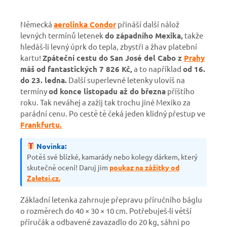
Německá
aerolinka Condor
přináší další nálož
levných termínů letenek
do západního Mexika,
takže
hledáš-li levný úprk do tepla, zbystři a žhav platební
kartu!
Zpáteční cestu do San José del Cabo z
Prahy
máš od fantastických 7 826 Kč,
a to například
od 16.
do 23. ledna.
Další superlevné letenky ulovíš na
termíny
od konce listopadu až do března
příštího
roku. Tak neváhej a zažij tak trochu jiné Mexiko za
parádní cenu. Po cestě tě čeká jeden klidný přestup ve
Frankfurtu.
Novinka:
Potěš své blízké, kamarády nebo kolegy dárkem, který
skutečně ocení! Daruj jim
poukaz na zážitky od
Zaletsi.cz.
Základní letenka zahrnuje přepravu příručního báglu
o rozměrech do 40 × 30 × 10 cm. Potřebuješ-li větší
příručák a odbavené zavazadlo do 20 kg, sáhni po