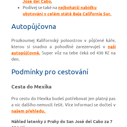
José del Cabo.
Podívej se také na
nejbohatší nabídku
ubytování v celém státě Baja California Sur.
Autopůjčovna
Prozkoumej Kalifornský poloostrov v půjčené káře,
kterou si snadno a pohodlně zarezervuješ v
naší
autopůjčovně.
Super vůz na tebe čeká od 430 Kč na
den.
Podmínky pro cestování
Cesta do Mexika
Pro cestu do Mexika budeš potřebovat jen platný pas
a nic dalšího nemusíš řešit. Více informací se dočteš v
našem přehledu.
Náhled letenky z Prahy do San José del Cabo za 7