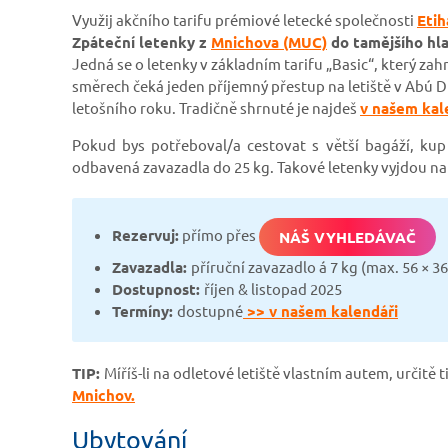
Využij akčního tarifu prémiové letecké společnosti
Etih
Zpáteční letenky z
Mnichova (MUC)
do tamějšího hl
Jedná se o letenky v základním tarifu „Basic“, který za
směrech čeká jeden příjemný přestup na letiště v Abú Dh
letošního roku. Tradičně shrnuté je najdeš
v našem kal
Pokud bys potřeboval/a cestovat s větší bagáží, kup 
odbavená zavazadla do 25 kg. Takové letenky vyjdou na 
Rezervuj:
přímo přes
NÁŠ VYHLEDÁVAČ
Zavazadla:
příruční zavazadlo á 7 kg (max. 56 × 36
Dostupnost:
říjen & listopad 2025
Termíny:
dostupné
>> v našem kalendáři
TIP:
Míříš-li na odletové letiště vlastním autem, určitě
Mnichov.
Ubytování