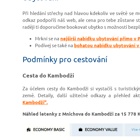
Při hledání střechy nad hlavou kdekoliv ve světě se
odkaz podpoříš náš web, ale cena pro tebe zůstane st
raději ti doporučíme bookovat ubytko s možností bezp
Mrkni se na
nejširší nabídku ubytování přímo v
Podívej se také na
bohatou nabídku ubytování v
Podmínky pro cestování
Cesta do Kambodži
Za účelem cesty do Kambodži si vystačíš s turistický
země.
Detaily, další užitečné odkazy a přehled ak
Kambodži“.
Náhled letenky z Mnichova do Kambodži za 15 778 