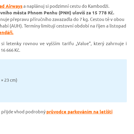
ad Airways
a naplánuj si podzimní cestu do Kambodži.
avního města Phnom Penhu (PNH) ulovíš za 15 778 Kč.
hrnuje přepravu příručního zavazadla do 7 kg. Cestou tě v obou
abí (AUH). Termíny limitují cestovní období na říjen a listopad
endáři.
si letenky rovnou ve vyšším tarifu „Value“, který zahrnuje i
16 666 Kč.
 × 23 cm)
 ti přijde vhod podrobný
průvodce parkováním na letišti