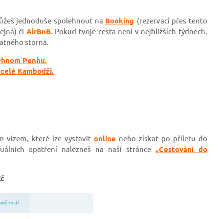
 můžeš jednoduše spolehnout na
Booking
(rezervací přes tento
ejná)
či
AirBnB.
Pokud tvoje cesta není v nejbližších týdnech,
latného storna.
 Phnom Penhu.
 celé Kambodži.
m vízem, které lze vystavit
online
nebo získat po příletu do
tuálních opatření nalezneš na naší stránce
„Cestování do
Kč