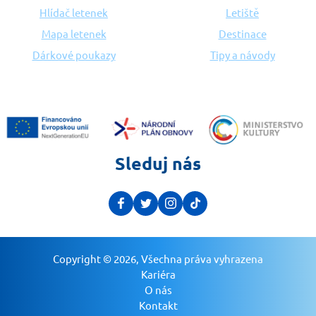
Hlídač letenek
Letiště
Mapa letenek
Destinace
Dárkové poukazy
Tipy a návody
Sleduj nás
Copyright © 2026, Všechna práva vyhrazena
Kariéra
O nás
Kontakt