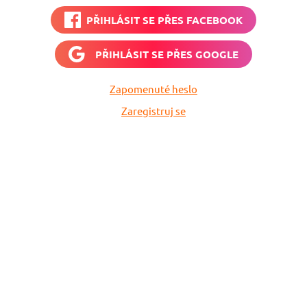
PŘIHLÁSIT SE PŘES
FACEBOOK
PŘIHLÁSIT SE PŘES
GOOGLE
Zapomenuté heslo
Zaregistruj se
Nech si hlídat
levné letenky
Chceš dostávat tipy na akční nabídky?
Vyplň zde svůj e-mail a žádná skvělá akce
do světa ti už neuletí!