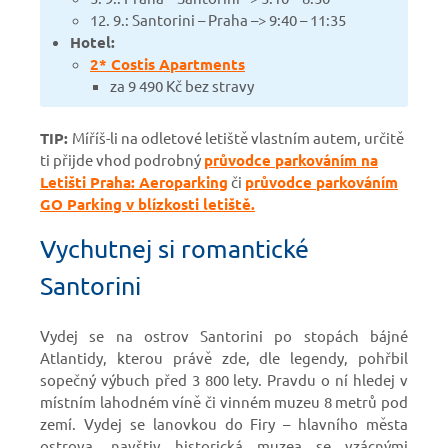
12. 9.: Santorini – Praha –> 9:40 – 11:35
Hotel:
2* Costis Apartments
za 9 490 Kč bez stravy
TIP:
Míříš-li na odletové letiště vlastním autem, určitě
ti přijde vhod podrobný
průvodce parkováním na
Letišti Praha: Aeroparking
či
průvodce parkováním
GO Parking v blízkosti letiště.
Vychutnej si romantické
Santorini
Vydej se na ostrov Santorini po stopách bájné
Atlantidy, kterou právě zde, dle legendy, pohřbil
sopečný výbuch před 3 800 lety. Pravdu o ní hledej v
místním lahodném víně či vinném muzeu 8 metrů pod
zemí. Vydej se lanovkou do Firy – hlavního města
ostrova, navštiv historická muzea se vzácnými