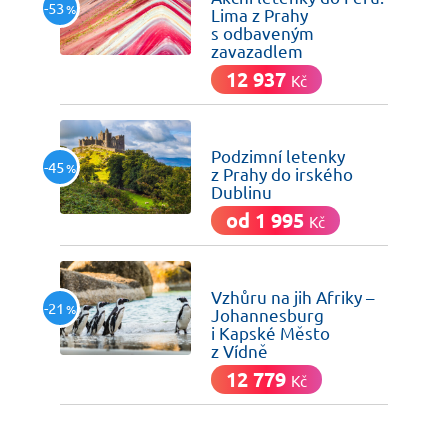
-53
%
Lima z Prahy
s odbaveným
zavazadlem
12 937
Kč
včera
Podzimní letenky
-45
%
z Prahy do irského
Dublinu
od 1 995
Kč
včera
Vzhůru na jih Afriky –
-21
%
Johannesburg
i Kapské Město
z Vídně
12 779
Kč