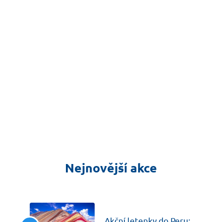
Nejnovější akce
včera
Akční letenky do Peru: