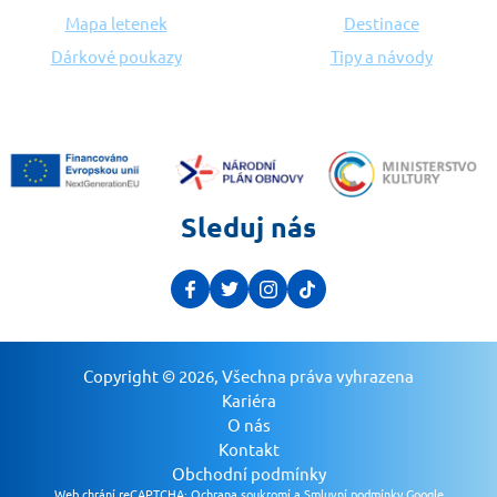
Mapa letenek
Destinace
Dárkové poukazy
Tipy a návody
Sleduj nás
Copyright © 2026, Všechna práva vyhrazena
Kariéra
O nás
Kontakt
Obchodní podmínky
Web chrání reCAPTCHA:
Ochrana soukromí a Smluvní podmínky Google