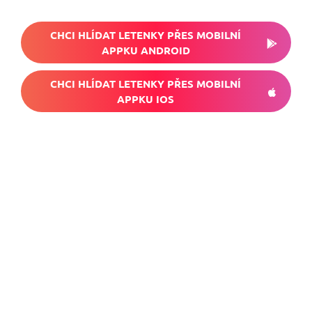
CHCI HLÍDAT LETENKY PŘES MOBILNÍ
APPKU ANDROID
CHCI HLÍDAT LETENKY PŘES MOBILNÍ
APPKU IOS
Nech si hlídat
levné letenky
Chceš dostávat tipy na akční nabídky?
Vyplň zde svůj e-mail a žádná skvělá akce
do světa ti už neuletí!