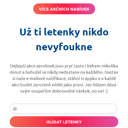
VÍCE AKČNÍCH NABÍDEK
Už ti letenky nikdo
nevyfoukne
Nejlepší akce aerolinek jsou pryč často i během několika
minut a bohužel se nikdy nedostane na každého. Nastav
si naše e-mailové notifikace, stáhni si appku a o každé
akci budeš zaručeně vědět jako první. Jen blázen dává
svým soupeřům dobrovolně náskok, no ne? :)
HLÍDAT LETENKY