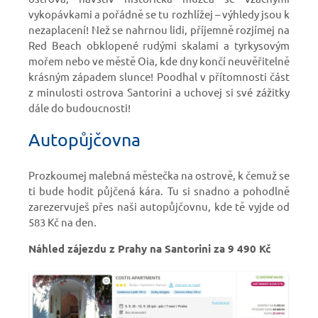
vykopávkami a pořádně se tu rozhlížej – výhledy jsou k
nezaplacení! Než se nahrnou lidi, příjemně rozjímej na
Red Beach obklopené rudými skalami a tyrkysovým
mořem nebo ve městě Oia, kde dny končí neuvěřitelně
krásným západem slunce! Poodhal v přítomnosti část
z minulosti ostrova Santorini a uchovej si své zážitky
dále do budoucnosti!
Autopůjčovna
Prozkoumej malebná městečka na ostrově, k čemuž se
ti bude hodit půjčená kára. Tu si snadno a pohodlně
zarezervuješ přes naši autopůjčovnu, kde tě vyjde od
583 Kč na den.
Náhled zájezdu z Prahy na Santorini za 9 490 Kč