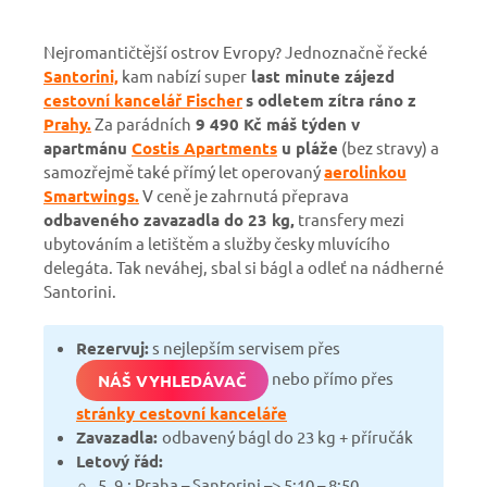
Nejromantičtější ostrov Evropy? Jednoznačně řecké
Santorini,
kam nabízí super
last minute zájezd
cestovní kancelář Fischer
s odletem zítra ráno z
Prahy.
Za parádních
9 490 Kč máš týden v
apartmánu
Costis Apartments
u pláže
(bez stravy) a
samozřejmě také přímý let operovaný
aerolinkou
Smartwings.
V ceně je zahrnutá přeprava
odbaveného zavazadla do 23 kg,
transfery mezi
ubytováním a letištěm a služby česky mluvícího
delegáta. Tak neváhej, sbal si bágl a odleť na nádherné
Santorini.
Rezervuj:
s nejlepším servisem přes
nebo přímo přes
NÁŠ VYHLEDÁVAČ
stránky cestovní kanceláře
Zavazadla:
odbavený bágl do 23 kg + příručák
Letový řád:
5. 9.: Praha – Santorini –> 5:10 – 8:50