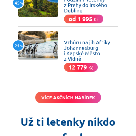
-45
%
z Prahy do irského
Dublinu
od 1 995
Kč
včera
Vzhůru na jih Afriky –
-21
%
Johannesburg
i Kapské Město
z Vídně
12 779
Kč
VÍCE AKČNÍCH NABÍDEK
Už ti letenky nikdo