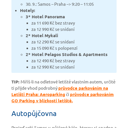
30. 9.: Samos – Praha –> 9:20 – 11:05
Hotely:
3* Hotel Panorama
za 11 690 Kč bez stravy
za 12 990 Kč se snídaní
2* Hotel Mykali
za 12 290 Kč se snídaní
za 15 090 Kč s polopenzí
2* Hotel Pelagos Studios & Apartments
za 12 490 Kč bez stravy
za 12 990 Kč se snídaní
TIP:
Míříš-li na odletové letiště vlastním autem, určitě
ti přijde vhod podrobný
průvodce parkováním na
Letišti Praha: Aeroparking
či
průvodce parkováním
GO Parking v blízkosti letiště.
Autopůjčovna
Projeď celý Samos v půjčené káře, kterou si snadno a