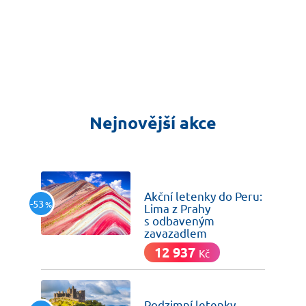
Nejnovější akce
včera
Akční letenky do Peru:
-53
%
Lima z Prahy
s odbaveným
zavazadlem
12 937
Kč
včera
Podzimní letenky