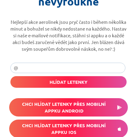
nevyfoukne
Nejlepší akce aerolinek jsou pryč často i během několika
minut a bohužel se nikdy nedostane na každého. Nastav
si naše e-mailové notifikace, stáhni si appku a o každé
akci budeš zaručeně vědět jako první. Jen blázen dává
svým soupeřům dobrovolně náskok, no ne? :)
HLÍDAT LETENKY
CHCI HLÍDAT LETENKY PŘES MOBILNÍ
APPKU ANDROID
CHCI HLÍDAT LETENKY PŘES MOBILNÍ
APPKU IOS