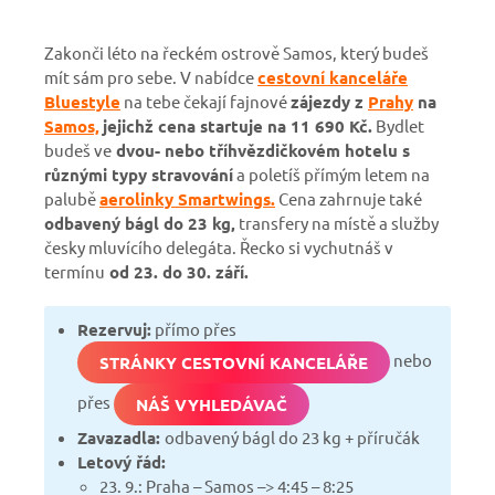
Zakonči léto na řeckém ostrově Samos, který budeš
mít sám pro sebe. V nabídce
cestovní kanceláře
Bluestyle
na tebe čekají fajnové
zájezdy z
Prahy
na
Samos,
jejichž cena startuje na 11 690 Kč.
Bydlet
budeš ve
dvou- nebo tříhvězdičkovém hotelu s
různými typy stravování
a poletíš přímým letem na
palubě
aerolinky Smartwings.
Cena zahrnuje také
odbavený bágl do 23 kg,
transfery na místě a služby
česky mluvícího delegáta. Řecko si vychutnáš v
termínu
od 23. do 30. září.
Rezervuj:
přímo přes
nebo
STRÁNKY CESTOVNÍ KANCELÁŘE
přes
NÁŠ VYHLEDÁVAČ
Zavazadla:
odbavený bágl do 23 kg + příručák
Letový řád:
23. 9.: Praha – Samos –> 4:45 – 8:25