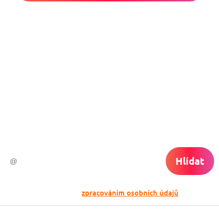
Nech si hlídat
levné letenky
Chceš dostávat tipy na akční nabídky?
Vyplň zde svůj e-mail a žádná skvělá akce
do světa ti už neuletí!
Hlídat
Odesláním souhlasíš se
zpracováním osobních údajů