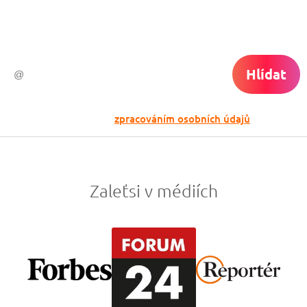
do světa ti už neuletí!
Hlídat
Odesláním souhlasíš se
zpracováním osobních údajů
Zaleťsi v médiích