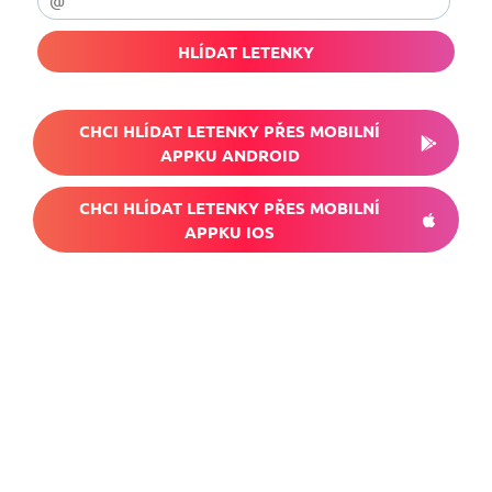
HLÍDAT LETENKY
CHCI HLÍDAT LETENKY PŘES MOBILNÍ
APPKU ANDROID
CHCI HLÍDAT LETENKY PŘES MOBILNÍ
APPKU IOS
Nech si hlídat
levné letenky
Chceš dostávat tipy na akční nabídky?
Vyplň zde svůj e-mail a žádná skvělá akce