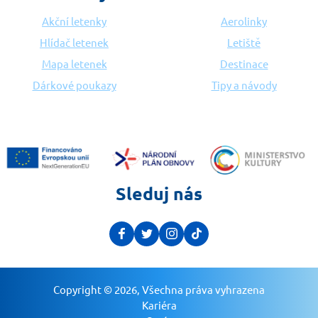
Akční letenky
Aerolinky
Hlídač letenek
Letiště
Mapa letenek
Destinace
Dárkové poukazy
Tipy a návody
Sleduj nás
Copyright © 2026, Všechna práva vyhrazena
Kariéra