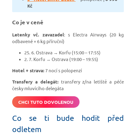
Kč
Co je v ceně
Letenky vč. zavazadel
: s Electra Airways (20 kg
odbavené + 6 kg příruční)
25. 6. Ostrava → Korfu (15:00 – 17:55)
2. 7. Korfu → Ostrava (19:00 – 19:55)
Hotel + strava:
7 nocí s polopenzí
Transfery a delegát:
transfery z/na letiště a péče
česky mluvícího delegáta
CHCI TUTO DOVOLENOU
Co se ti bude hodit před
odletem