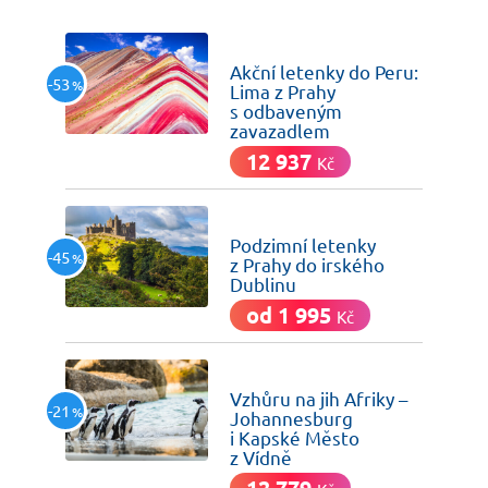
včera
Akční letenky do Peru:
-53
%
Lima z Prahy
s odbaveným
zavazadlem
12 937
Kč
včera
Podzimní letenky
-45
%
z Prahy do irského
Dublinu
od 1 995
Kč
včera
Vzhůru na jih Afriky –
-21
%
Johannesburg
i Kapské Město
z Vídně
12 779