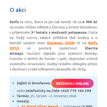
O akci
Korfu
za cenu, která se jen tak nevidí. Už za
6 990 Kč
na osobu můžeš odletět z Ostravy a strávit dovolenou
v příjemném
3* hotelu s možností polopenze.
Cesta
na řecký ostrov zabere přibližně dvě hodiny a o
letecké spojení mezi
Ostravou (OSR)
tě na
Korfu
(CFU)
se postará společnost
Electra
Airways
. Součástí zájezdu jsou zpáteční letenky,
transfer z letiště do hotelu i zpět, ubytování včetně
zvoleného stravování, služby českého delegáta přímo
v destinaci a také odbavené zavazadlo do 20 kg.
Zajisti si dovolenou:
REZERVUJ ONLINE
nebo
telefonicky na čísle +420 770 104 598
Termín:
25. červen – 2. červenec 2026
Hotely
:
3* Hotel Silver Beach
– polopenze |
6 990