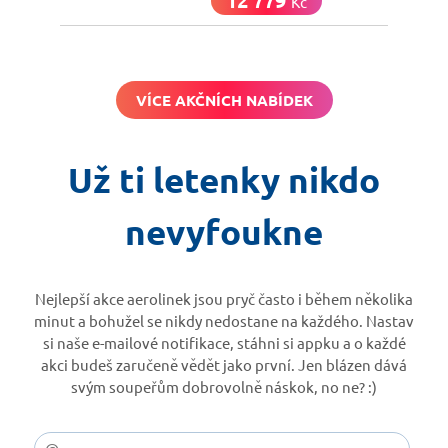
Kč
VÍCE AKČNÍCH NABÍDEK
Už ti letenky nikdo
nevyfoukne
Nejlepší akce aerolinek jsou pryč často i během několika
minut a bohužel se nikdy nedostane na každého. Nastav
si naše e-mailové notifikace, stáhni si appku a o každé
akci budeš zaručeně vědět jako první. Jen blázen dává
svým soupeřům dobrovolně náskok, no ne? :)