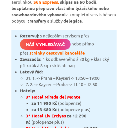
aerolinkou
Sun Express,
skipas na 50 bodů
,
bezplatnou přepravu vlastního lyžařského nebo
snowboardového vybavení
a kompletní servis během
pobytu,
transfery
a služby
delegáta
.
Rezervuj:
s nejlepším servisem přes
nebo přímo
NÁŠ VYHLEDÁVAČ
přes
stránky cestovní kanceláře
Zavazadla:
1 ks odbaveného á 20 kg + klasický
příručák á 8 kg + ski/snb bag
Letový řád:
31. 1. -> Praha – Kayseri -> 13:50 – 19:00
7. 2. -> Kayseri – Praha -> 11:10 – 12:50
Hotely:
3* Hotel Mirada del Monte
za 11 990 Kč
(polopenze)
za 13 680 Kč
(polopenze plus)
3* Hotel Liv Erciyes
za 12 290
Kč
(polopenze plus)