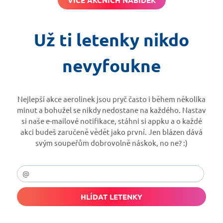
VÍCE AKČNÍCH NABÍDEK
Už ti letenky nikdo
nevyfoukne
Nejlepší akce aerolinek jsou pryč často i během několika
minut a bohužel se nikdy nedostane na každého. Nastav
si naše e-mailové notifikace, stáhni si appku a o každé
akci budeš zaručeně vědět jako první. Jen blázen dává
svým soupeřům dobrovolně náskok, no ne? :)
HLÍDAT LETENKY