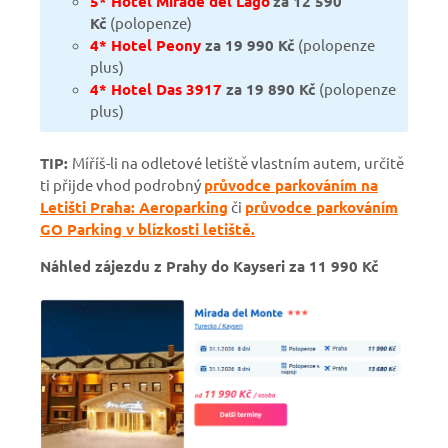
5* Hotel Mirade del Lago
za 12 590
Kč
(polopenze)
4* Hotel Peony
za 19 990 Kč
(polopenze
plus)
4* Hotel Das 3917
za 19 890 Kč
(polopenze
plus)
TIP:
Míříš-li na odletové letiště vlastním autem, určitě
ti přijde vhod podrobný
průvodce parkováním na
Letišti Praha: Aeroparking
či
průvodce parkováním
GO Parking v blízkosti letiště.
Náhled zájezdu z Prahy do Kayseri za 11 990 Kč