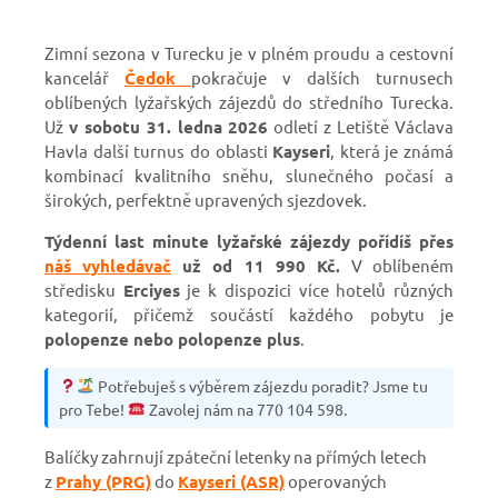
Zimní sezona v Turecku je v plném proudu a cestovní
kancelář
Čedok
pokračuje v dalších turnusech
oblíbených lyžařských zájezdů do středního Turecka.
Už
v sobotu 31. ledna 2026
odletí z Letiště Václava
Havla další turnus do oblasti
Kayseri
, která je známá
kombinací kvalitního sněhu, slunečného počasí a
širokých, perfektně upravených sjezdovek.
Týdenní last minute lyžařské zájezdy pořídíš přes
náš vyhledávač
už od 11 990 Kč.
V oblíbeném
středisku
Erciyes
je k dispozici více hotelů různých
kategorií, přičemž součástí každého pobytu je
polopenze nebo polopenze plus
.
Potřebuješ s výběrem zájezdu poradit? Jsme tu
pro Tebe!
Zavolej nám na 770 104 598.
Balíčky zahrnují
zpáteční letenky na přímých letech
z
Prahy (PRG)
do
Kayseri (ASR)
operovaných