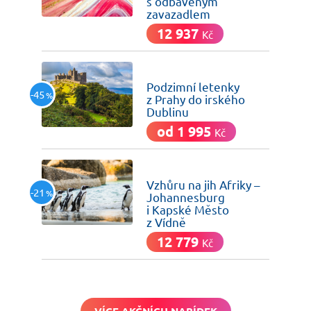
s odbaveným
zavazadlem
12 937
Kč
včera
Podzimní letenky
-45
%
z Prahy do irského
Dublinu
od 1 995
Kč
včera
Vzhůru na jih Afriky –
-21
%
Johannesburg
i Kapské Město
z Vídně
12 779
Kč