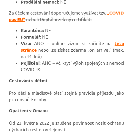
Prodělání nemoci:
NE
Za účelem cestování doporučujeme využívat tzv.
„COVID
pas EU“
neboli Digitální zelený certifikát.
Karanténa:
NE
Formulář:
NE
Víza:
ANO – online vízum si zařídíte na
této
stránce
nebo lze získat zdarma „on arrival“ (max.
na 14 dnů)
Pojištění:
ANO – vč. krytí výloh spojených s nemocí
COVID-19
Cestování s dětmi
Pro děti a mladistvé platí stejná pravidla příjezdu jako
pro dospělé osoby.
Opatření v Ománu
Od 23. května 2022 je zrušena povinnost nosit ochranu
dýchacích cest na veřejnosti.