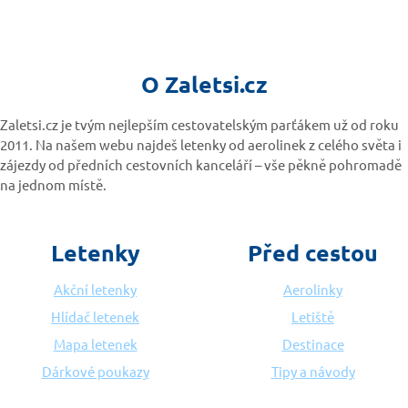
O Zaletsi.cz
Zaletsi.cz je tvým nejlepším cestovatelským parťákem už od roku
2011. Na našem webu najdeš letenky od aerolinek z celého světa i
zájezdy od předních cestovních kanceláří – vše pěkně pohromadě
na jednom místě.
Letenky
Před cestou
Akční letenky
Aerolinky
Hlídač letenek
Letiště
Mapa letenek
Destinace
Dárkové poukazy
Tipy a návody