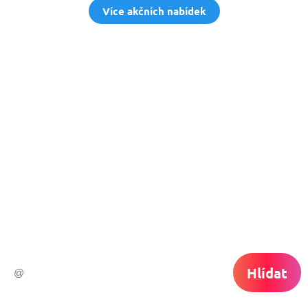
Více akčních nabídek
Nech si hlídat
levné letenky
Chceš dostávat tipy na akční nabídky?
Vyplň zde svůj e-mail a žádná skvělá akce
do světa ti už neuletí!
Hlídat