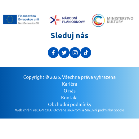
Sleduj nás
Copyright © 2026, Všechna práva vyhrazena
Kariéra
O nás
Kontakt
Obchodní podmínky
Web chrání reCAPTCHA:
Ochrana soukromí a Smluvní podmínky Google