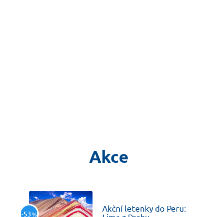
Akce
včera
Akční letenky do Peru:
-53
%
Lima z Prahy