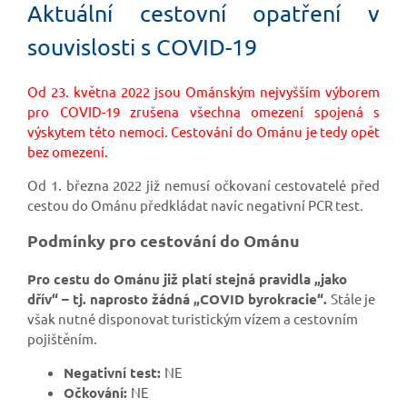
Aktuální cestovní opatření v
souvislosti s COVID-19
Od 23. května 2022 jsou Ománským nejvyšším výborem
pro COVID-19 zrušena všechna omezení spojená s
výskytem této nemoci. Cestování do Ománu je tedy opět
bez omezení.
Od 1. března 2022 již nemusí očkovaní cestovatelé před
cestou do Ománu předkládat navíc negativní PCR test.
Podmínky pro cestování do Ománu
Pro cestu do Ománu již platí stejná pravidla „jako
dřív“ – tj. naprosto žádná „COVID byrokracie“.
Stále je
však nutné disponovat turistickým vízem a cestovním
pojištěním.
Negativní test:
NE
Očkování:
NE