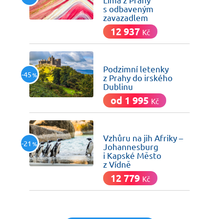
s odbaveným
zavazadlem
12 937
Kč
včera
Podzimní letenky
-45
%
z Prahy do irského
Dublinu
od 1 995
Kč
včera
Vzhůru na jih Afriky –
-21
%
Johannesburg
i Kapské Město
z Vídně
12 779
Kč