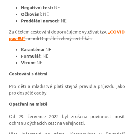
Negativní test:
NE
Očkování:
NE
Prodělání nemoci:
NE
Za účelem cestování doporučujeme využívat tzv.
„COVID
pas EU“
neboli Digitální zelený certifikát.
Karanténa:
NE
Formulář:
NE
Vízum:
NE
Cestování s dětmi
Pro děti a mladistvé platí stejná pravidla příjezdu jako
pro dospělé osoby.
Opatření na místě
Od 29. července 2022 byl zrušena povinnost nosit
ochranu dýchacích cest na veřejnosti.
Více informací na téma „Koronavirus v Eswatini“