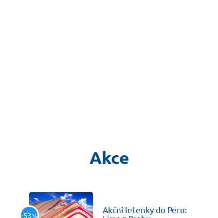
Akce
včera
Akční letenky do Peru:
-53
%