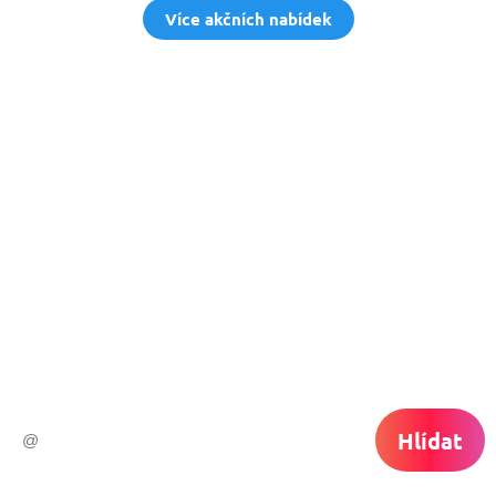
Více akčních nabídek
Nech si hlídat
levné letenky
Chceš dostávat tipy na akční nabídky?
Vyplň zde svůj e-mail a žádná skvělá akce
do světa ti už neuletí!
Hlídat