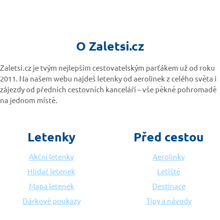
O Zaletsi.cz
Zaletsi.cz je tvým nejlepším cestovatelským parťákem už od roku
2011. Na našem webu najdeš letenky od aerolinek z celého světa i
zájezdy od předních cestovních kanceláří – vše pěkně pohromadě
na jednom místě.
Letenky
Před cestou
Akční letenky
Aerolinky
Hlídač letenek
Letiště
Mapa letenek
Destinace
Dárkové poukazy
Tipy a návody