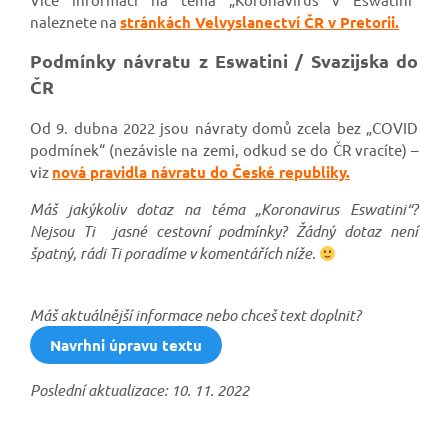
naleznete
na
stránkách Velvyslanectví ČR v Pretorii.
Podmínky návratu z Eswatini / Svazijska do
ČR
Od 9. dubna 2022 jsou návraty domů zcela bez „COVID
podmínek“ (nezávisle na zemi, odkud se do ČR vracíte) –
viz
nová pravidla návratu do České republiky.
Máš jakýkoliv dotaz na téma „Koronavirus Eswatini“?
Nejsou Ti jasné cestovní podmínky? Žádný dotaz není
špatný, rádi Ti poradíme v komentářích níže.
Máš aktuálnější informace nebo chceš text doplnit?
Navrhni úpravu textu
Poslední aktualizace: 10. 11. 2022