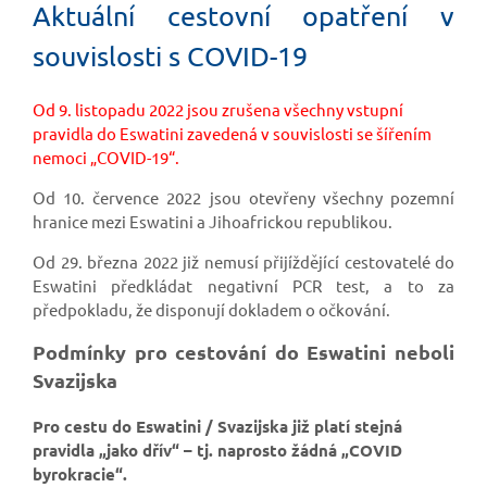
Aktuální cestovní opatření v
souvislosti s COVID-19
Od 9. listopadu 2022 jsou zrušena všechny vstupní
pravidla do Eswatini zavedená v souvislosti se šířením
nemoci „COVID-19“.
Od 10. července 2022 jsou otevřeny všechny pozemní
hranice mezi Eswatini a Jihoafrickou republikou.
Od 29. března 2022 již nemusí přijíždějící cestovatelé do
Eswatini předkládat negativní PCR test, a to za
předpokladu, že disponují dokladem o očkování.
Podmínky pro cestování do Eswatini neboli
Svazijska
Pro cestu do Eswatini / Svazijska již platí stejná
pravidla „jako dřív“ – tj. naprosto žádná „COVID
byrokracie“.