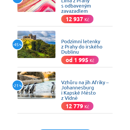
Lima z Prahy
s odbaveným
zavazadlem
12 937
Kč
včera
Podzimní letenky
-45
%
z Prahy do irského
Dublinu
od 1 995
Kč
včera
Vzhůru na jih Afriky –
-21
%
Johannesburg
i Kapské Město
z Vídně
12 779
Kč