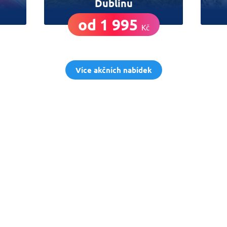
Dublinu
od 1 995
Kč
Více akčních nabídek
vné
Vyplň zde svůj e-
 neuletí!