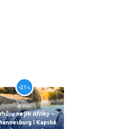
-21
%
dnes
zhůru na jih Afriky –
hannesburg i Kapské