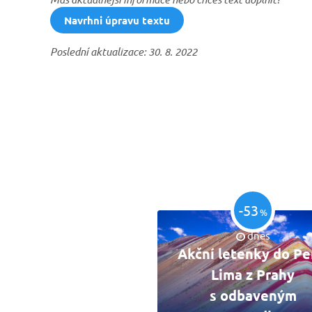
Navrhni úpravu textu
Poslední aktualizace: 30. 8. 2022
-53
%
dnes
Akční letenky do Pe
Lima z Prahy
s odbaveným