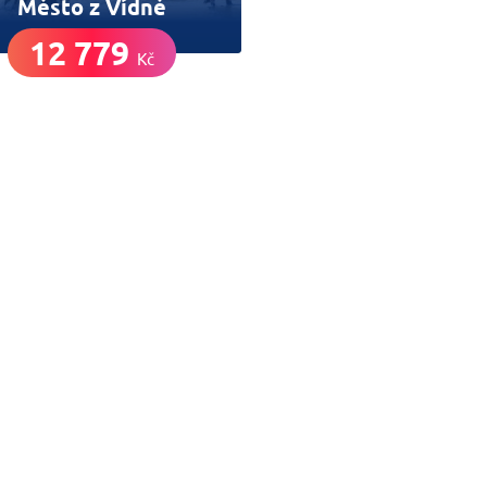
Město z Vídně
12 779
Kč