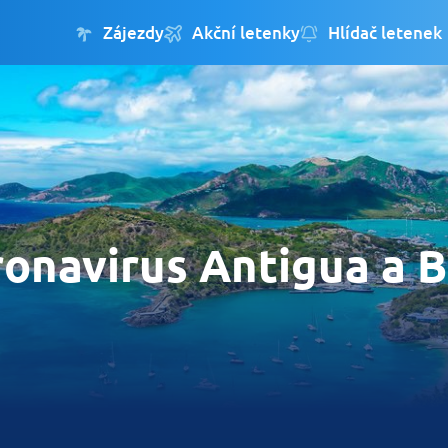
Zájezdy
Akční letenky
Hlídač letenek
onavirus Antigua a 