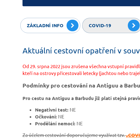
ZÁKLADNÍ INFO
COVID-19
Aktuální cestovní opatření v souv
Od 29. srpna 2022 jsou zrušena všechna vstupní pravidl
kteří na ostrovy přicestovali letecky (jachtou nebo traj
Podmínky pro cestování na Antiguu a Barb
Pro cestu na Antiguu a Barbudu již platí stejná pravi
Negativní test:
NE
Očkování:
NE
Prodělání nemoci:
NE
Za účelem cestování doporučujeme využívat tzv.
„COVI