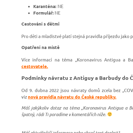
Karanténa:
NE
Formulář:
NE
Cestování s dětmi
Pro děti a mladistvé platí stejná pravidla příjezdu jako
Opatření na místě
Více informací na téma „Koronavirus Antigua a B
cestovatele.
Podmínky návratu z Antiguy a Barbudy do 
Od 9. dubna 2022 jsou návraty domů zcela bez „COVI
viz
nová pravidla návratu do České republiky.
Máš jakýkoliv dotaz na téma „Koronavirus Antigua a B
špatný, rádi Ti poradíme v komentářích níže.
Máš aktuálnější informace nebo chceš text doplnit?