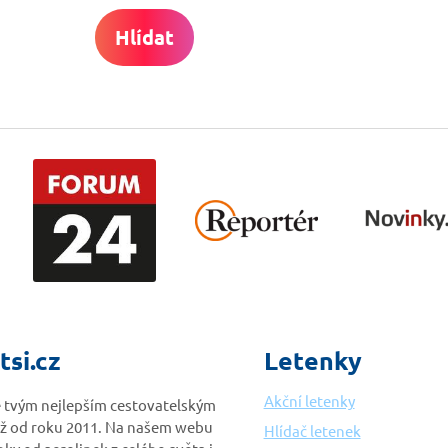
Hlídat
tsi.cz
Letenky
Akční letenky
je tvým nejlepším cestovatelským
ž od roku 2011. Na našem webu
Hlídač letenek