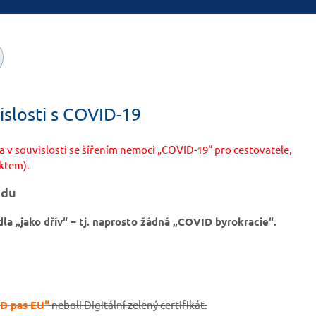
islosti s COVID-19
a v souvislosti se šířením nemoci „COVID-19“ pro cestovatele,
ektem).
udu
dla „jako dřív“ – tj. naprosto žádná „COVID byrokracie“.
D pas EU“
neboli Digitální zelený certifikát.