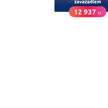
zavazadlem
12 937
Kč
Nech si hlídat le
letenky
Chceš dostávat tipy na akční nabídky? 
mail a žádná skvělá akce do světa ti už