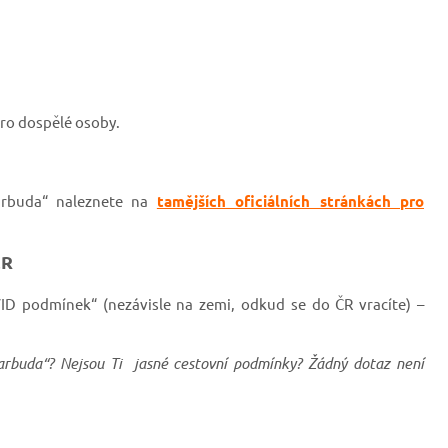
 pro dospělé osoby.
arbuda“ naleznete
na
tamějších oficiálních stránkách pro
ČR
D podmínek“ (nezávisle na zemi, odkud se do ČR vracíte) –
arbuda“? Nejsou Ti jasné cestovní podmínky? Žádný dotaz není