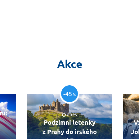
Akce
-45
%
ru:
dnes
Podzimní letenky
V
z Prahy do irského
Jo