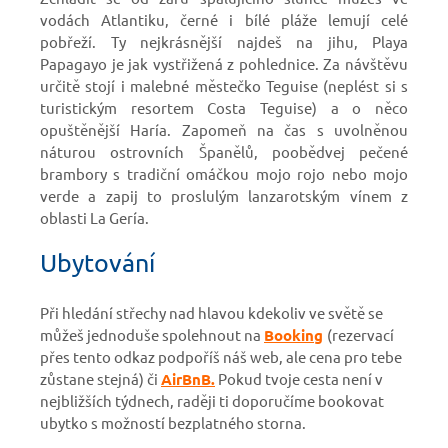
vodách Atlantiku, černé i bílé pláže lemují celé
pobřeží. Ty nejkrásnější najdeš na jihu, Playa
Papagayo je jak vystřižená z pohlednice. Za návštěvu
určitě stojí i malebné městečko Teguise (neplést si s
turistickým resortem Costa Teguise) a o něco
opuštěnější Haría. Zapomeň na čas s uvolněnou
náturou ostrovních Španělů, poobědvej pečené
brambory s tradiční omáčkou mojo rojo nebo mojo
verde a zapij to proslulým lanzarotským vínem z
oblasti La Gería.
Ubytování
Při hledání střechy nad hlavou kdekoliv ve světě se
můžeš jednoduše spolehnout na
Booking
(rezervací
přes tento odkaz podpoříš náš web, ale cena pro tebe
zůstane stejná)
či
AirBnB.
Pokud tvoje cesta není v
nejbližších týdnech, raději ti doporučíme bookovat
ubytko s možností bezplatného storna.