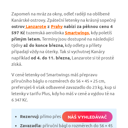
Zapomeň na mráz za okny, odleť raději na oblíbené
Kanárské ostrovy. Zpáteční letenky na krásný sopečný
ostrov
Lanzarote
z
Prahy
nabízí za pěknou cenu 4
597 Kč
tuzemská aerolinka
Smartwings,
kdy poletíš
přímým letem.
Termíny jsou dostupné na následující
týdny
až do konce března,
kdy odlety a přílety
připadají vždy na úterky. Tak si vychutnej Kanáry
například
od 4. do 11. března,
Lanzarote si tě prostě
získá.
V ceně letenky od Smartwings máš přepravu
příručního báglu o rozměrech do 56 × 45 × 25 cm,
preferuješ-li však odbavené zavazadlo do 23 kg, kup si
letenky v tarifu Plus, kdy ho máš v ceně a vyjdou tě na
6 347 Kč.
Rezervuj:
přímo přes
NÁŠ VYHLEDÁVAČ
Zavazadla:
příruční bágl o rozměrech do 56 × 45