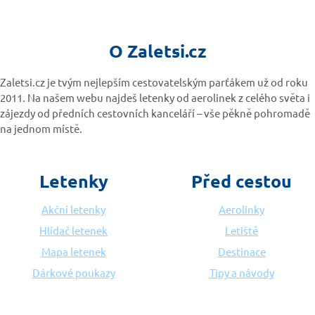
O Zaletsi.cz
Zaletsi.cz je tvým nejlepším cestovatelským parťákem už od roku
2011. Na našem webu najdeš letenky od aerolinek z celého světa i
zájezdy od předních cestovních kanceláří – vše pěkně pohromadě
na jednom místě.
Letenky
Před cestou
Akční letenky
Aerolinky
Hlídač letenek
Letiště
Mapa letenek
Destinace
Dárkové poukazy
Tipy a návody