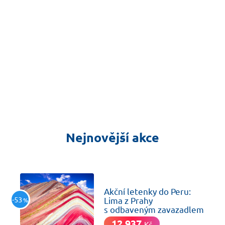
Nejnovější akce
včera
Akční letenky do Peru:
-53
Lima z Prahy
%
s odbaveným zavazadlem
12 937
Kč