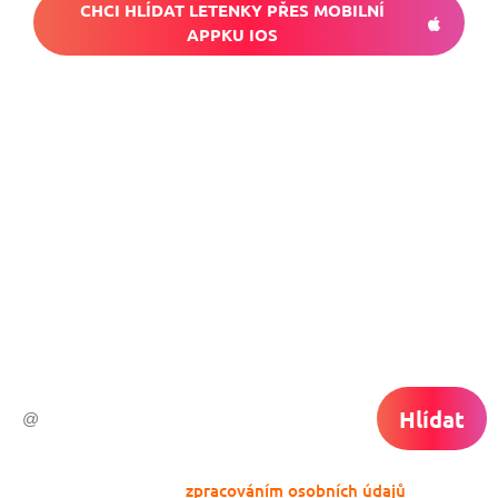
CHCI HLÍDAT LETENKY PŘES MOBILNÍ
APPKU IOS
Nech si hlídat
levné letenky
Chceš dostávat tipy na akční nabídky?
Vyplň zde svůj e-mail a žádná skvělá akce
do světa ti už neuletí!
Hlídat
Odesláním souhlasíš se
zpracováním osobních údajů