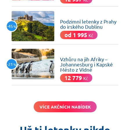
včera
Podzimní letenky z Prahy
-45
do irského Dublinu
%
od 1 995
Kč
včera
Vzhůru na jih Afriky –
-21
Johannesburg i Kapské
%
Město z Vídně
12 779
Kč
VÍCE AKČNÍCH NABÍDEK
Už ti letenky nikdo