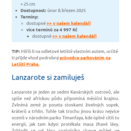
× 25 cm
Dostupnost:
únor & březen 2025
Termíny:
dostupné
>> v našem kalendáři
více termínů za 4 997 Kč
dostupné
>> v našem kalendáři
TIP:
Míříš-li na odletové letiště vlastním autem, určitě
ti přijde vhod podrobný
průvodce parkováním na
Letišti Praha.
Lanzarote si zamiluješ
Lanzarote je jeden ze sedmi Kanárských ostrovů, ale
spíše než africkou půdu připomíná měsíční krajinu.
Zvlněná země je poseta stovkami živelných sopek,
kráterů a trhlin. Tuhle tak trochu jinou krásu nejvíce
oceníš v národním parku Timanfaya, kde úplně cítíš tu
energii, jak tam kdysi protékala masa žhavé lávy.
Zchladit se od žáru spalujícího slunce můžeš ve