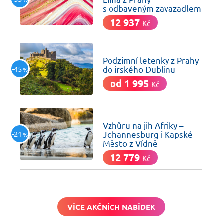
s odbaveným zavazadlem
12 937
Kč
včera
Podzimní letenky z Prahy
-45
do irského Dublinu
%
od 1 995
Kč
včera
Vzhůru na jih Afriky –
-21
Johannesburg i Kapské
%
Město z Vídně
12 779
Kč
VÍCE AKČNÍCH NABÍDEK