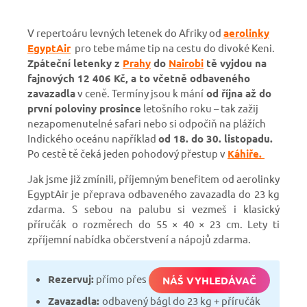
V repertoáru levných letenek do Afriky od
aerolinky
EgyptAir
pro tebe máme tip na cestu do divoké Keni.
Zpáteční letenky z
Prahy
do
Nairobi
tě vyjdou na
fajnových 12 406 Kč, a to včetně odbaveného
zavazadla
v ceně. Termíny jsou k mání
od října až do
první poloviny prosince
letošního roku – tak zažij
nezapomenutelné safari nebo si odpočiň na plážích
Indického oceánu například
od 18. do 30. listopadu.
Po cestě tě čeká jeden pohodový přestup v
Káhiře.
Jak jsme již zmínili, příjemným benefitem od aerolinky
EgyptAir je přeprava odbaveného zavazadla do 23 kg
zdarma. S sebou na palubu si vezmeš i klasický
příručák o rozměrech do 55 × 40 × 23 cm. Lety ti
zpříjemní nabídka občerstvení a nápojů zdarma.
Rezervuj:
přímo přes
NÁŠ VYHLEDÁVAČ
Zavazadla:
odbavený bágl do 23 kg + příručák