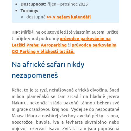
Dostupnost:
říjen – prosinec 2025
Termíny:
dostupné
>> v našem kalendáři
TIP:
Míříš-li na odletové letiště vlastním autem, určitě
ti přijde vhod podrobný
průvodce parkováním na
Letišti Praha: Aeroparking
či
průvodce parkováním
GO Parking v blízkosti letiště.
Na africké safari nikdy
nezapomeneš
Keňa, to je ta ryzí, nefalšovaná africká divočina. Snad
milion plameňáků se tam zrcadlí na hladině jezera
Nakuru, nekončící stáda pakoňů táhnou během své
migrace oranžovou krajinou. Vydej se do nespoutané
Maasai Mara a nasbírej všechny z velké pětky – slona,
nosorožce, buvola, lva a levharta skvrnitého nebo
objevuj rezervaci Tsavo. Zvířata tam jsou poprášená