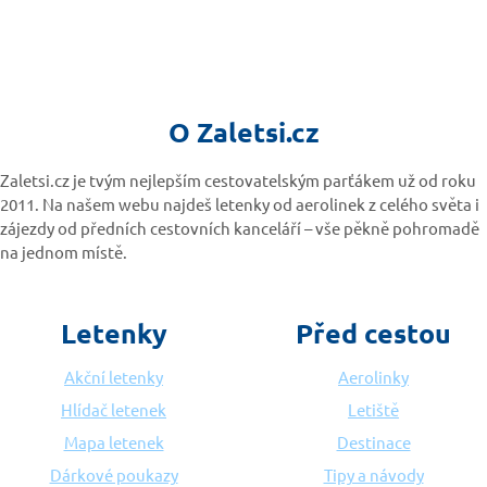
O Zaletsi.cz
Zaletsi.cz je tvým nejlepším cestovatelským parťákem už od roku
2011. Na našem webu najdeš letenky od aerolinek z celého světa i
zájezdy od předních cestovních kanceláří – vše pěkně pohromadě
na jednom místě.
Letenky
Před cestou
Akční letenky
Aerolinky
Hlídač letenek
Letiště
Mapa letenek
Destinace
Dárkové poukazy
Tipy a návody