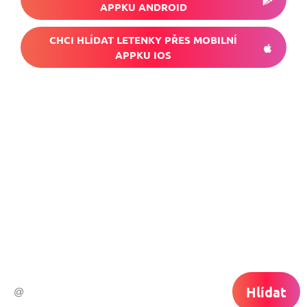
APPKU ANDROID
CHCI HLÍDAT LETENKY PŘES MOBILNÍ
APPKU IOS
Nech si hlídat
levné letenky
Chceš dostávat tipy na akční nabídky?
Vyplň zde svůj e-mail a žádná skvělá akce
do světa ti už neuletí!
Hlídat