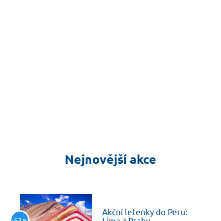
Nejnovější akce
včera
Akční letenky do Peru:
-53
Lima z Prahy
%