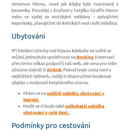
červenou hlínou, snad jak kdyby byla tvarovaná z
keramiky. Posnídej s žirafami v hotýlku Giraffe Manor
nebo se vydej za mořskými velikány – zpívajícími
keporkaky, plavajícími do keňských vod rodit mláďata.
Ubytování
Při hledání střechy nad hlavou kdekoliv ve světě se
můžeš jednoduše spolehnout na
Booking
(rezervací
přes tento odkaz podpoříš náš web, ale cena pro tebe
zůstane stejná)
či
AirBnB.
Pokud tvoje cesta není v
nejbližších týdnech, raději ti doporučíme bookovat
ubytko s možností bezplatného storna.
Mrkni se na
nejširší nabídku ubytování v
Nairobi.
Hodit se ti bude také
nejbohatší nabídka
ubytování v celé Keni.
Podmínky pro cestování