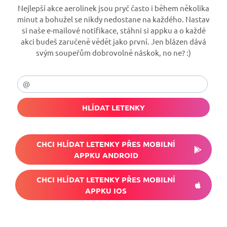
Nejlepší akce aerolinek jsou pryč často i během několika
minut a bohužel se nikdy nedostane na každého. Nastav
si naše e-mailové notifikace, stáhni si appku a o každé
akci budeš zaručeně vědět jako první. Jen blázen dává
svým soupeřům dobrovolně náskok, no ne? :)
HLÍDAT LETENKY
CHCI HLÍDAT LETENKY PŘES MOBILNÍ
APPKU ANDROID
CHCI HLÍDAT LETENKY PŘES MOBILNÍ
APPKU IOS
Nech si hlídat