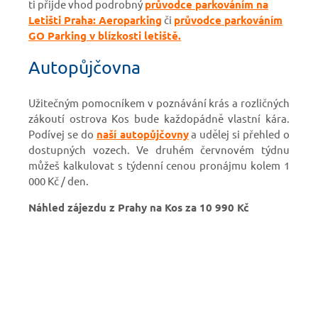
ti přijde vhod podrobný
průvodce parkováním na
Letišti Praha: Aeroparking
či
průvodce parkováním
GO Parking v blízkosti letiště.
Autopůjčovna
Užitečným pomocníkem v poznávání krás a rozličných
zákoutí ostrova Kos bude každopádně vlastní kára.
Podívej
se do
naší autopůjčovny
a udělej si přehled o
dostupných vozech. Ve druhém červnovém týdnu
můžeš kalkulovat s týdenní cenou pronájmu kolem 1
000 Kč / den.
Náhled zájezdu z Prahy na Kos za 10 990 Kč