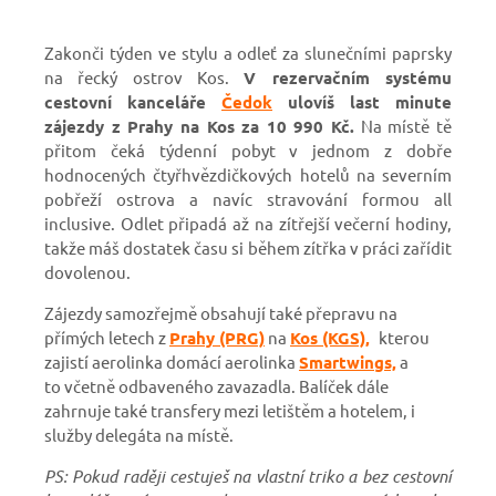
Zakonči týden ve stylu a odleť za slunečními paprsky
na řecký ostrov Kos.
V rezervačním systému
cestovní kanceláře
Čedok
ulovíš last minute
zájezdy z Prahy na Kos za 10 990 Kč.
Na místě tě
přitom čeká týdenní pobyt v jednom z dobře
hodnocených čtyřhvězdičkových hotelů na severním
pobřeží ostrova a navíc stravování formou all
inclusive. Odlet připadá až na zítřejší večerní hodiny,
takže máš dostatek času si během zítřka v práci zařídit
dovolenou.
Zájezdy samozřejmě obsahují také přepravu na
přímých letech z
Prahy (PRG)
na
Kos (KGS),
kterou
zajistí aerolinka domácí aerolinka
Smartwings,
a
to
včetně odbaveného zavazadla. Balíček dále
zahrnuje také transfery mezi letištěm a hotelem, i
služby delegáta na místě.
PS: Pokud raději cestuješ na vlastní triko a bez cestovní