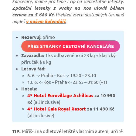
kanceláře, máme pro tebe i tip na samostatné letenky.
Zpáteční letenky z Prahy na Kos ulovíš během
června za 5 680 Kč.
Přehled všech dostupných termínů
najdeš
v našem kalendáři.
Rezervuj:
přímo
PŘES STRÁNKY CESTOVNÍ KANCELÁŘE
Zavazadla:
1 ks odbaveného á 23 kg + klasický
příručák á 8 kg
Letový řád:
6. 6. -> Praha – Kos -> 19:20 – 23:10
13. 6. -> Kos – Praha -> 23:55 – 01:50 (+1)
Hotely:
4* Hotel Eurovillage Achilleas
za 10 990
Kč
(all inclusive)
4* Hotel Gaia Royal Resort
za 11 490 Kč
(all inclusive)
TIP:
Míříš-li na odletové letiště vlastním autem, určitě