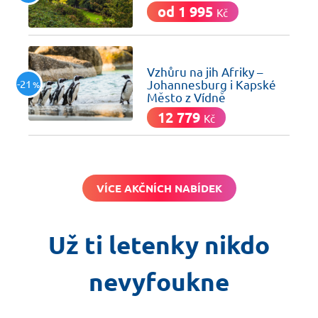
od 1 995
Kč
včera
Vzhůru na jih Afriky –
-21
Johannesburg i Kapské
%
Město z Vídně
12 779
Kč
VÍCE AKČNÍCH NABÍDEK
Už ti letenky nikdo
nevyfoukne