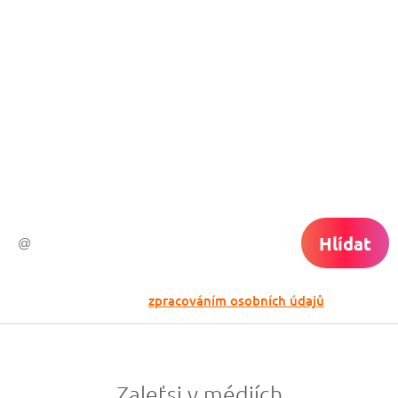
levné letenky
Chceš dostávat tipy na akční nabídky?
Vyplň zde svůj e-mail a žádná skvělá akce
do světa ti už neuletí!
Hlídat
Odesláním souhlasíš se
zpracováním osobních údajů
Zaleťsi v médiích