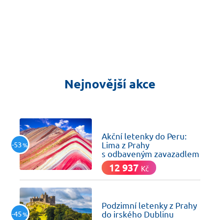
Nejnovější akce
včera
Akční letenky do Peru:
-53
Lima z Prahy
%
s odbaveným zavazadlem
12 937
Kč
včera
Podzimní letenky z Prahy
-45
do irského Dublinu
%