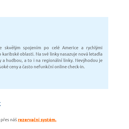
e skvělým spojením po celé Americe a rychlými
o karibské oblasti. Na své linky nasazuje nová letadla
 a hudbou, a to i na regionální linky. Nevýhodou je
ké ceny a často nefunkční online check-in.
k
 přes náš
rezervační systém.