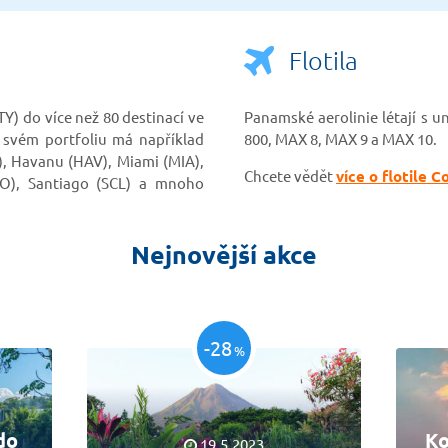
Flotila
TY) do více než 80 destinací ve
Panamské aerolinie létají s un
e svém portfoliu má například
800, MAX 8, MAX 9 a MAX 10.
, Havanu (HAV), Miami (MIA),
Chcete vědět
více o flotile C
O), Santiago (SCL) a mnoho
Nejnovější akce
-28
%
do
Ko
19.5.2023