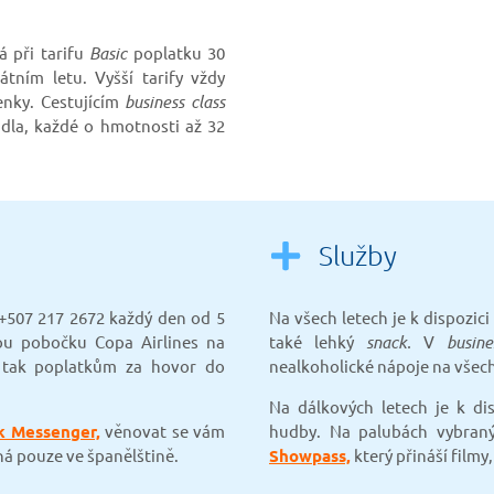
 při tarifu
Basic
poplatku 30
ním letu. Vyšší tarify vždy
enky. Cestujícím
business class
la, každé o hmotnosti až 32
Služby
 +507 217 2672 každý den od 5
Na všech letech je k dispozic
ou pobočku Copa Airlines na
také lehký
snack.
V
busine
e tak poplatkům za hovor do
nealkoholické nápoje na všech
Na dálkových letech je k dis
k Messenger,
věnovat se vám
hudby. Na palubách vybraný
ná pouze ve španělštině.
Showpass,
který přináší filmy