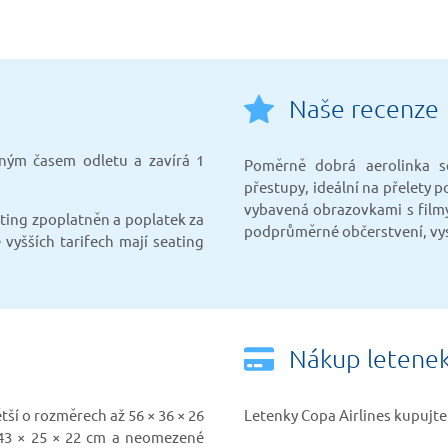
Naše recenze
aným časem odletu a zavírá 1
Poměrně dobrá aerolinka s
přestupy, ideální na přelety p
vybavená obrazovkami s filmy
ating zpoplatněn a poplatek za
podprůměrné občerstvení, vyso
 vyšších tarifech mají seating
Nákup letene
ětší o rozměrech až 56 × 36 × 26
Letenky Copa Airlines kupujte
43 × 25 × 22 cm a neomezené