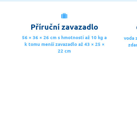
Příruční zavazadlo
56 × 36 × 26 cm s hmotností až 10 kg a
voda 
k tomu menší zavazadlo až 43 × 25 ×
zda
22 cm