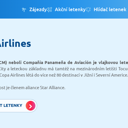
Zájezdy
Akční letenky
Hlídač letenek
irlines
(CM) neboli Compañía Panameña de Aviación je vlajkovou let
ty a leteckou základnu má tamtéž na mezinárodním letišti Tocum
Copa Airlines létá do více než 80 destinací v Jižní i Severní Americe
st je členem aliance Star Alliance.
T LETENKY