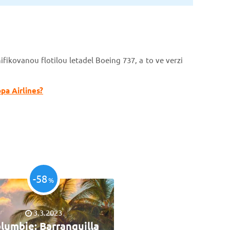
ifikovanou flotilou letadel Boeing 737, a to ve verzi
opa Airlines?
-58
%
3.3.2023
lumbie: Barranquilla