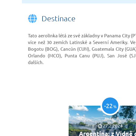
Destinace
Tato aerolinka létá ze své základny v Panama City (P
více než 30 zemích Latinské a Severní Ameriky. V
Bogotu (BOG), Cancún (CUN), Guatemala City (GUA)
Orlando (MCO), Punta Canu (PUJ), San José (SJ
dalších.
-22
%
27.2.2024
Argentina: z Vídně 