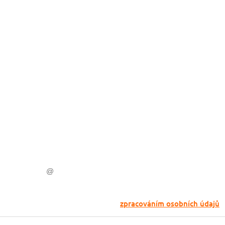
Nech si hlídat l
letenky
Chceš dostávat tipy na akční nabídky
mail a žádná skvělá akce do světa ti 
Odesláním souhlasíš se
zpracováním osobních údajů