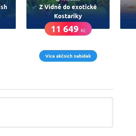
ish
Z Vídně do exotické
Kostariky
11 649
Kč
Více akčních nabídek