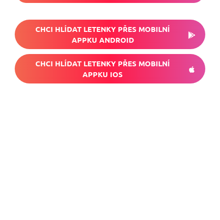
CHCI HLÍDAT LETENKY PŘES MOBILNÍ
APPKU ANDROID
CHCI HLÍDAT LETENKY PŘES MOBILNÍ
APPKU IOS
Nech si hlídat
levné letenky
Chceš dostávat tipy na akční nabídky?
Vyplň zde svůj e-mail a žádná skvělá akce
do světa ti už neuletí!