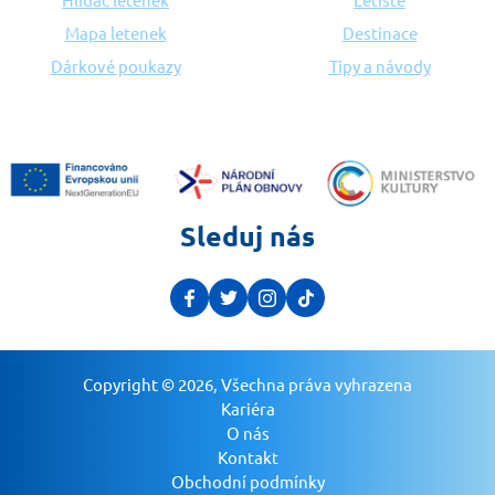
Mapa letenek
Destinace
Dárkové poukazy
Tipy a návody
Sleduj nás
Copyright © 2026, Všechna práva vyhrazena
Kariéra
O nás
Kontakt
Obchodní podmínky