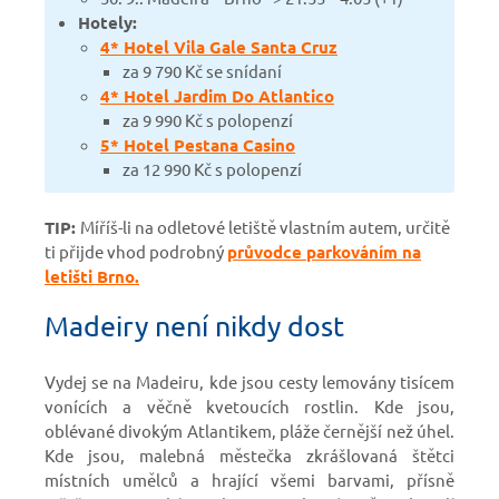
Hotely:
4* Hotel Vila Gale Santa Cruz
za 9 790 Kč se snídaní
4* Hotel Jardim Do Atlantico
za 9 990 Kč s polopenzí
5* Hotel Pestana Casino
za 12 990 Kč s polopenzí
TIP:
Míříš-li na odletové letiště vlastním autem, určitě
ti přijde vhod podrobný
průvodce parkováním na
letišti Brno.
Madeiry není nikdy dost
Vydej se na Madeiru, kde jsou cesty lemovány tisícem
vonících a věčně kvetoucích rostlin. Kde jsou,
oblévané divokým Atlantikem, pláže černější než úhel.
Kde jsou, malebná městečka zkrášlovaná štětci
místních umělců a hrající všemi barvami, přísně