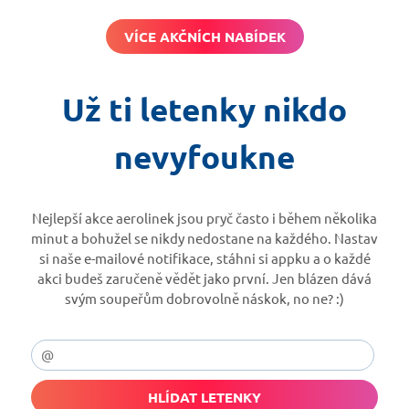
VÍCE AKČNÍCH NABÍDEK
Už ti letenky nikdo
nevyfoukne
Nejlepší akce aerolinek jsou pryč často i během několika
minut a bohužel se nikdy nedostane na každého. Nastav
si naše e-mailové notifikace, stáhni si appku a o každé
akci budeš zaručeně vědět jako první. Jen blázen dává
svým soupeřům dobrovolně náskok, no ne? :)
HLÍDAT LETENKY