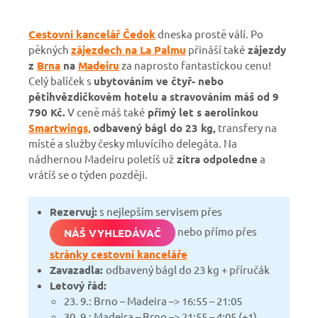
Cestovní kancelář Čedok
dneska prostě válí. Po
pěkných
zájezdech na La Palmu
přináší také
zájezdy
z
Brna
na
Madeir
u
za naprosto fantastickou cenu!
Celý balíček s
ubytováním ve čtyř- nebo
pětihvězdičkovém hotelu a stravováním máš od 9
790 Kč.
V ceně máš také
přímý let s aerolinkou
Smartwings,
odbavený bágl do 23 kg,
transfery na
místě a služby česky mluvícího delegáta. Na
nádhernou Madeiru poletíš už
zítra odpoledne
a
vrátíš se o týden později.
Rezervuj:
s nejlepším servisem přes
nebo přímo přes
NÁŠ VYHLEDÁVAČ
stránky cestovní kanceláře
Zavazadla:
odbavený bágl do 23 kg + příručák
Letový řád:
23. 9.: Brno – Madeira –> 16:55 – 21:05
30. 9.: Madeira – Brno –> 21:55 – 4:05 (+1)