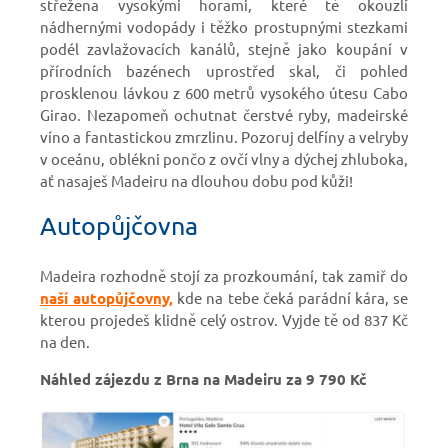
střežena vysokými horami, které tě okouzlí
nádhernými vodopády i těžko prostupnými stezkami
podél zavlažovacích kanálů, stejně jako koupání v
přírodních bazénech uprostřed skal, či pohled
prosklenou lávkou z 600 metrů vysokého útesu Cabo
Girao. Nezapomeň ochutnat čerstvé ryby, madeirské
víno a fantastickou zmrzlinu. Pozoruj delfíny a velryby
v oceánu, oblékni pončo z ovčí vlny a dýchej zhluboka,
ať nasaješ Madeiru na dlouhou dobu pod kůži!
Autopůjčovna
Madeira rozhodně stojí za prozkoumání, tak zamiř do
naší autopůjčovny,
kde na tebe čeká parádní kára, se
kterou projedeš klidně celý ostrov. Vyjde tě od 837 Kč
na den.
Náhled zájezdu z Brna na Madeiru za 9 790 Kč