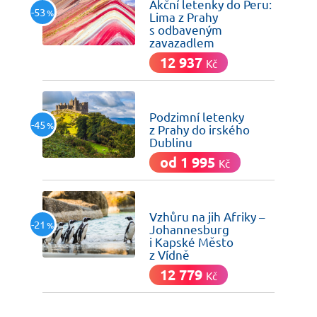
Akční letenky do Peru:
-53
%
Lima z Prahy
s odbaveným
zavazadlem
12 937
Kč
včera
Podzimní letenky
-45
%
z Prahy do irského
Dublinu
od 1 995
Kč
včera
Vzhůru na jih Afriky –
-21
%
Johannesburg
i Kapské Město
z Vídně
12 779
Kč