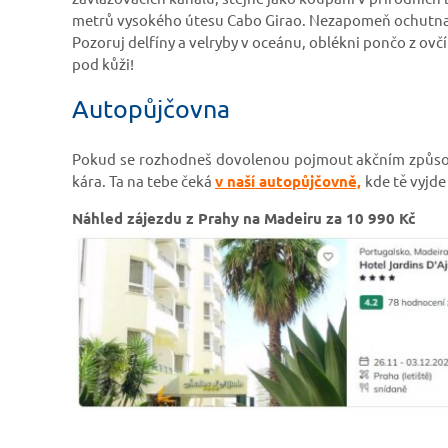
metrů vysokého útesu Cabo Girao. Nezapomeň ochutnat 
Pozoruj delfíny a velryby v oceánu, oblékni pončo z ovč
pod kůži!
Autopůjčovna
Pokud se rozhodneš dovolenou pojmout akčním způsob
kára. Ta na tebe čeká
v naší autopůjčovně,
kde tě vyjde
Náhled zájezdu z Prahy na Madeiru za 10 990 Kč