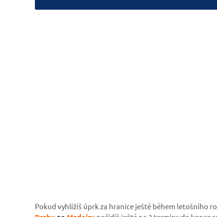
Pokud vyhlížíš úprk za hranice ještě během letošního r
Prahy
na
Madeiru
pořídíš ještě na 3 termíny do konce r