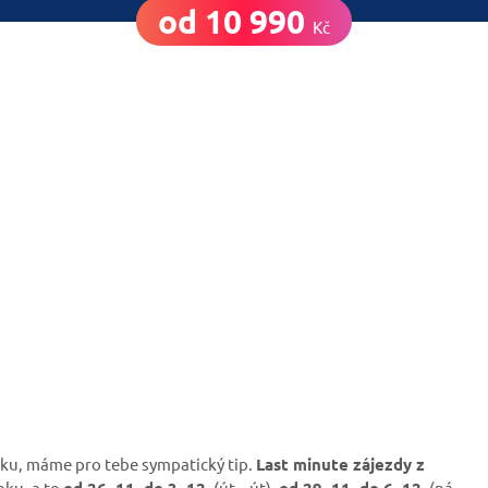
od 10 990
Kč
oku, máme pro tebe sympatický tip.
Last minute zájezdy z
oku, a to
od 26. 11. do 3. 12.
(út – út),
od 29. 11. do 6. 12.
(pá