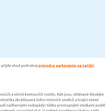
 ti přijde vhod podrobný
průvodce parkováním na Letišti
onících a věčně kvetoucích rostlin. Kde jsou, oblévané divokým
městečka zkrášlovaná štětci místních umělců a hrající všemi
ouzlí nádhernými vodopády i těžko prostupnými stezkami podél
 bazénech uprostřed skal, či pohled prosklenou lávkou z 600