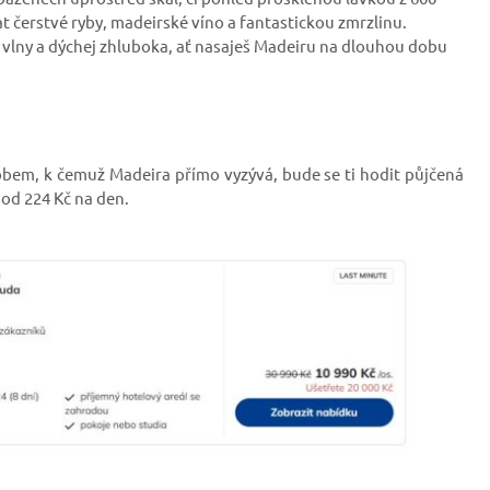
čerstvé ryby, madeirské víno a fantastickou zmrzlinu.
í vlny a dýchej zhluboka, ať nasaješ Madeiru na dlouhou dobu
em, k čemuž Madeira přímo vyzývá, bude se ti hodit půjčená
 od 224 Kč na den.