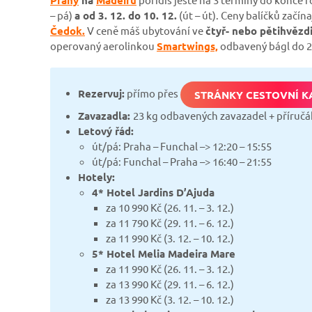
– pá)
a od 3. 12. do 10. 12.
(út – út). Ceny balíčků začína
Čedok.
V ceně máš ubytování ve
čtyř- nebo pětihvězd
operovaný aerolinkou
Smartwings,
odbavený bágl do 23
Rezervuj:
přímo přes
STRÁNKY CESTOVNÍ K
Zavazadla:
23 kg odbavených zavazadel + příručá
Letový řád:
út/pá: Praha – Funchal –> 12:20 – 15:55
út/pá: Funchal – Praha –> 16:40 – 21:55
Hotely:
4* Hotel Jardins D’Ajuda
za 10 990 Kč (26. 11. – 3. 12.)
za 11 790 Kč (29. 11. – 6. 12.)
za 11 990 Kč (3. 12. – 10. 12.)
5* Hotel Melia Madeira Mare
za 11 990 Kč (26. 11. – 3. 12.)
za 13 990 Kč (29. 11. – 6. 12.)
za 13 990 Kč (3. 12. – 10. 12.)