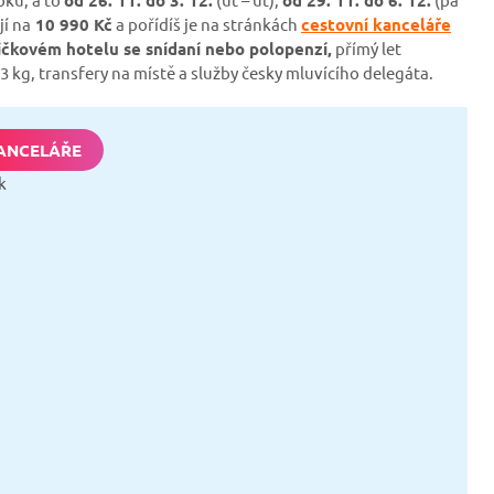
jí na
10 990 Kč
a pořídíš je na stránkách
cestovní kanceláře
ičkovém hotelu se snídaní nebo polopenzí,
přímý let
 kg, transfery na místě a služby česky mluvícího delegáta.
ANCELÁŘE
k