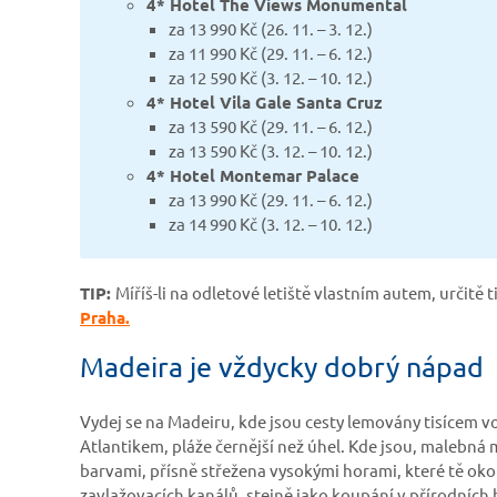
4* Hotel The Views Monumental
za 13 990 Kč (26. 11. – 3. 12.)
za 11 990 Kč (29. 11. – 6. 12.)
za 12 590 Kč (3. 12. – 10. 12.)
4* Hotel Vila Gale Santa Cruz
za 13 590 Kč (29. 11. – 6. 12.)
za 13 590 Kč (3. 12. – 10. 12.)
4* Hotel Montemar Palace
za 13 990 Kč (29. 11. – 6. 12.)
za 14 990 Kč (3. 12. – 10. 12.)
TIP:
Míříš-li na odletové letiště vlastním autem, určitě
Praha.
Madeira je vždycky dobrý nápad
Vydej se na Madeiru, kde jsou cesty lemovány tisícem v
Atlantikem, pláže černější než úhel. Kde jsou, malebná 
barvami, přísně střežena vysokými horami, které tě ok
zavlažovacích kanálů, stejně jako koupání v přírodních