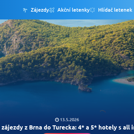
Zájezdy
Akční letenky
Hlídač letenek
13.5.2026
zájezdy z Brna do Turecka: 4* a 5* hotely s all 