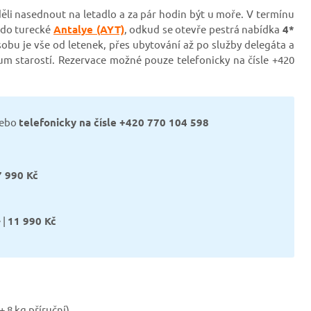
eděli nasednout na letadlo a za pár hodin být u moře. V termínu
 do turecké
Antalye (AYT)
, odkud se otevře pestrá nabídka
4*
obu je vše od letenek, přes ubytování až po služby delegáta a
m starostí. Rezervace možné pouze telefonicky na čísle +420
ebo
telefonicky na čísle +420 770 104 598
7
990 Kč
 |
11
990 Kč
 8 kg příruční)