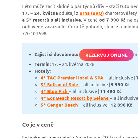
Léto může začít klidně o pár týdnů dřív – stačí tuto n
17. – 24. května
odlétají z
Brna (BRQ)
charterové lety
a 5* resortů s all inclusive
. V ceně
od 7 990 Kč
na os
odbavené zavazadlo. Čeká tě pohodlí, slunce a minimu
770 104 598.
Zajisti si dovolenou:
n
REZERVUJ ONLINE
Termín:
17. – 24. května 2026
Hotely
:
4* TAC Premier Hotel & SPA
– all inclusive |
5* Sultan of Side
– all inclusive |
9
990 Kč
4* Blue Fish
– all inclusive |
11 4
90 Kč
4* Eos Beach Resort by Selene
– all inclusive
5* Cenger Beach
– all inclusive |
12 8
90 Kč
Co je v ceně
Letenky vč. zavazadel
: s Smartwings (23 kg odbavené +