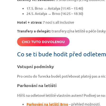
17.5. Brno → Antalya (11:45 – 15:40)
24.5. Antalya → Brno (16:25 – 18:30)
Hotel + strava:
7 nocí s all inclusive
Transfery a delegát:
transfery z/na letiště a péče česk
CHCI TUTO DOVOLENOU
Co se ti bude hodit před odlete
Vstupní podmínky
Pro cestu do Turecka budeš potřebovat platný pas a nic 
Parkování na letišti
Míříš na odletové letiště vlastním autem? Podívej se na 
Parkování na letišti Brno
– přehled možností.