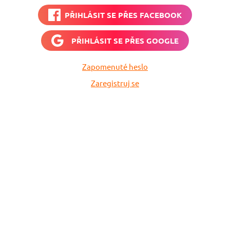
PŘIHLÁSIT SE PŘES
FACEBOOK
PŘIHLÁSIT SE PŘES
GOOGLE
Zapomenuté heslo
Zaregistruj se
Nech si hlídat
levné letenky
Chceš dostávat tipy na akční nabídky?
Vyplň zde svůj e-mail a žádná skvělá akce
do světa ti už neuletí!