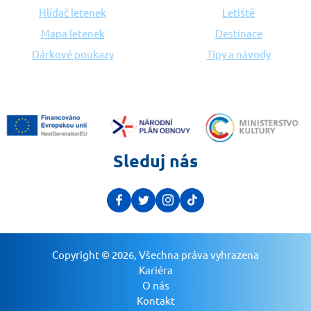
Hlídač letenek
Letiště
Mapa letenek
Destinace
Dárkové poukazy
Tipy a návody
Sleduj nás
Copyright © 2026, Všechna práva vyhrazena
Kariéra
O nás
Kontakt