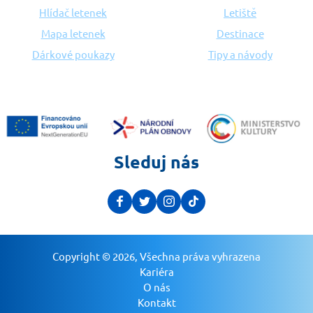
Hlídač letenek
Letiště
Mapa letenek
Destinace
Dárkové poukazy
Tipy a návody
Sleduj nás
Copyright © 2026, Všechna práva vyhrazena
Kariéra
O nás
Kontakt