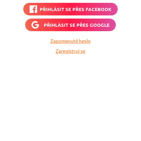
PŘIHLÁSIT SE PŘES
FACEBOOK
PŘIHLÁSIT SE PŘES
GOOGLE
Zapomenuté heslo
Zaregistruj se
Nech si hlídat
levné letenky
Chceš dostávat tipy na akční nabídky?
Vyplň zde svůj e-mail a žádná skvělá akce
do světa ti už neuletí!