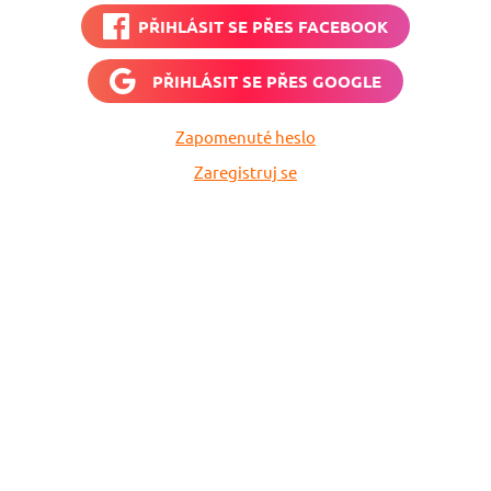
PŘIHLÁSIT SE PŘES
FACEBOOK
PŘIHLÁSIT SE PŘES
GOOGLE
Zapomenuté heslo
Zaregistruj se
vné
Vyplň zde svůj e-
 neuletí!