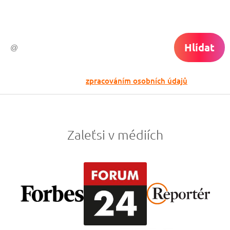
do světa ti už neuletí!
Hlídat
Odesláním souhlasíš se
zpracováním osobních údajů
Zaleťsi v médiích