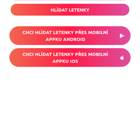
HLÍDAT LETENKY
CHCI HLÍDAT LETENKY PŘES MOBILNÍ
APPKU ANDROID
CHCI HLÍDAT LETENKY PŘES MOBILNÍ
APPKU IOS
Nech si hlídat
levné letenky
Chceš dostávat tipy na akční nabídky?
Vyplň zde svůj e-mail a žádná skvělá akce