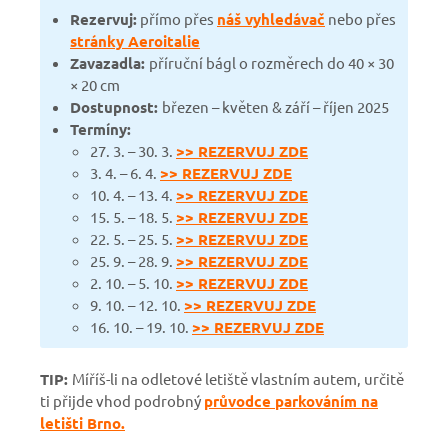
Rezervuj:
přímo přes
náš vyhledávač
nebo přes
stránky Aeroitalie
Zavazadla:
příruční bágl o rozměrech do 40 × 30
× 20 cm
Dostupnost:
březen
– květen & září – říjen 2025
Termíny:
27. 3.
– 30. 3.
>> REZERVUJ ZDE
3. 4.
– 6. 4.
>> REZERVUJ ZDE
10. 4.
– 13. 4.
>> REZERVUJ ZDE
15. 5.
– 18. 5.
>> REZERVUJ ZDE
22. 5.
– 25. 5.
>> REZERVUJ ZDE
25. 9. – 28. 9.
>> REZERVUJ ZDE
2. 10.
– 5. 10.
>> REZERVUJ ZDE
9. 10.
– 12. 10.
>> REZERVUJ ZDE
16. 10.
– 19. 10.
>> REZERVUJ ZDE
TIP:
Míříš-li na odletové letiště vlastním autem, určitě
ti přijde vhod podrobný
průvodce parkováním na
letišti Brno.