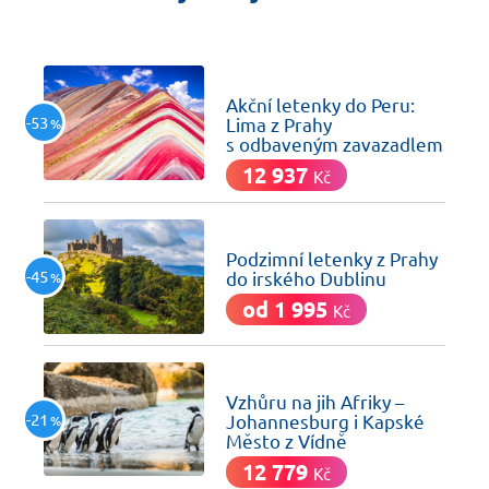
včera
Akční letenky do Peru:
-53
Lima z Prahy
%
s odbaveným zavazadlem
12 937
Kč
včera
Podzimní letenky z Prahy
-45
do irského Dublinu
%
od 1 995
Kč
včera
Vzhůru na jih Afriky –
-21
Johannesburg i Kapské
%
Město z Vídně
12 779
Kč