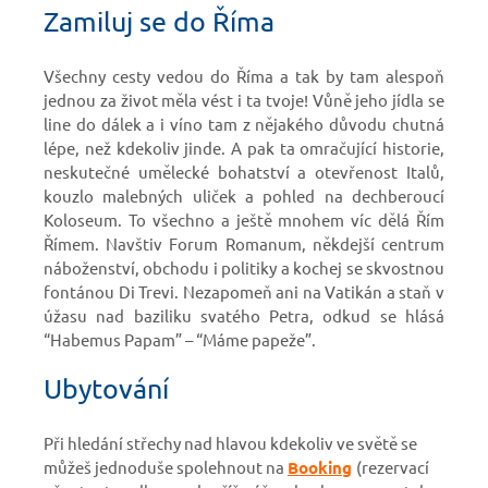
Zamiluj se do Říma
Všechny cesty vedou do Říma a tak by tam alespoň
jednou za život měla vést i ta tvoje! Vůně jeho jídla se
line do dálek a i víno tam z nějakého důvodu chutná
lépe, než kdekoliv jinde. A pak ta omračující historie,
neskutečné umělecké bohatství a otevřenost Italů,
kouzlo malebných uliček a pohled na dechberoucí
Koloseum. To všechno a ještě mnohem víc dělá Řím
Římem. Navštiv Forum Romanum, někdejší centrum
náboženství, obchodu i politiky a kochej se skvostnou
fontánou Di Trevi. Nezapomeň ani na Vatikán a staň v
úžasu nad baziliku svatého Petra, odkud se hlásá
“Habemus Papam” – “Máme papeže”.
Ubytování
Při hledání střechy nad hlavou kdekoliv ve světě se
můžeš jednoduše spolehnout na
Booking
(rezervací