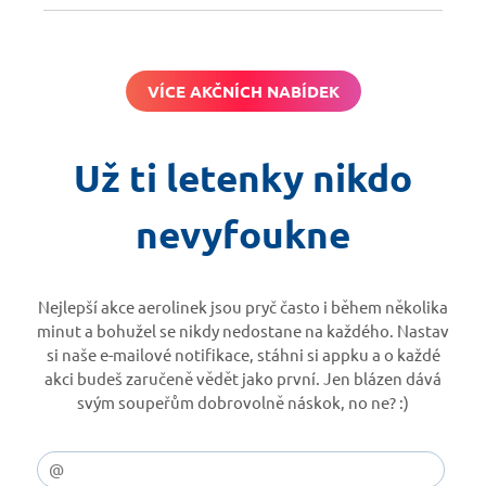
VÍCE AKČNÍCH NABÍDEK
Už ti letenky nikdo
nevyfoukne
Nejlepší akce aerolinek jsou pryč často i během několika
minut a bohužel se nikdy nedostane na každého. Nastav
si naše e-mailové notifikace, stáhni si appku a o každé
akci budeš zaručeně vědět jako první. Jen blázen dává
svým soupeřům dobrovolně náskok, no ne? :)