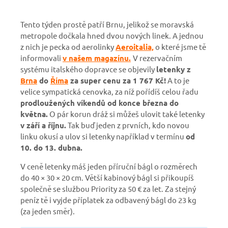
Tento týden prostě patří Brnu, jelikož se moravská
metropole dočkala hned dvou nových linek. A jednou
z nich je pecka od aerolinky
Aeroitalia,
o které jsme tě
informovali
v našem magazínu.
V rezervačním
systému italského dopravce se objevily
letenky z
Brna
do
Říma
za super cenu za 1 767 Kč!
A to je
velice sympatická cenovka, za níž pořídíš celou řadu
prodloužených víkendů od konce března do
května.
O pár korun dráž si můžeš ulovit také letenky
v září a říjnu.
Tak buď jeden z prvních, kdo novou
linku okusí a ulov si letenky například v termínu
od
10. do 13. dubna.
V ceně letenky máš jeden příruční bágl o rozměrech
do 40 × 30 × 20 cm. Větší kabinový bágl si přikoupíš
společně se službou Priority za 50 € za let. Za stejný
peníz tě i vyjde příplatek za odbavený bágl do 23 kg
(za jeden směr).