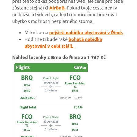
přes tento odkaz podpoříš náš web, ale cena pro tebe
zůstane stejná)
či
AirBnB.
Pokud tvoje cesta není v
nejbližších týdnech, raději ti doporučíme bookovat
ubytko s možností bezplatného storna.
Mrkni se na
nejširší nabídku ubytování v Římě.
Hodit se ti bude také
bohatá nabídka
ubytování v celé Itálii.
Náhled letenky z Brna do Říma za 1 767 Kč