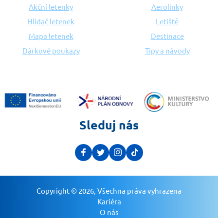
Akční letenky
Aerolinky
Hlídač letenek
Letiště
Mapa letenek
Destinace
Dárkové poukazy
Tipy a návody
Sleduj nás
Copyright © 2026, Všechna práva vyhrazena
Kariéra
O nás