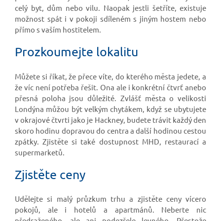
celý byt, dům nebo vilu. Naopak jestli šetříte, existuje
možnost spát i v pokoji sdíleném s jiným hostem nebo
přímo s vaším hostitelem.
Prozkoumejte lokalitu
Můžete si říkat, že přece víte, do kterého města jedete, a
že víc není potřeba řešit. Ona ale i konkrétní čtvrť anebo
přesná poloha jsou důležité. Zvlášť města o velikosti
Londýna můžou být velkým chytákem, když se ubytujete
v okrajové čtvrti jako je Hackney, budete trávit každý den
skoro hodinu dopravou do centra a další hodinou cestou
zpátky. Zjistěte si také dostupnost MHD, restaurací a
supermarketů.
Zjistěte ceny
Udělejte si malý průzkum trhu a zjistěte ceny vícero
pokojů, ale i hotelů a apartmánů. Neberte nic
předraženého, ale ani podezřele levného. Přestože