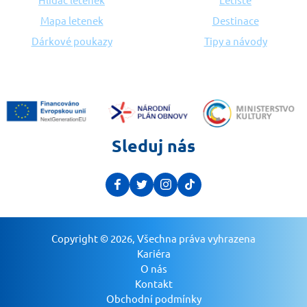
Mapa letenek
Destinace
Dárkové poukazy
Tipy a návody
Sleduj nás
Copyright © 2026, Všechna práva vyhrazena
Kariéra
O nás
Kontakt
Obchodní podmínky