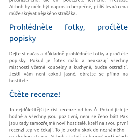
Airbnb by mělo být naprosto bezpečné, příliš levná cena
může skrývat nějakého strašáka.
Prohlédněte fotky, pročtěte
popisky
Dejte si načas a důkladně prohlédněte fotky a pročtěte
popisky. Pokud je fotek málo a neukazují všechny
místnosti včetně koupelny a kuchyně, buďte ostražití.
Jestli vám není cokoli jasné, obraťte se přímo na
hostitele.
Čtěte recenze!
To nejdůležitější je číst recenze od hostů. Pokud jich je
hodně a všechny jsou pozitivní, není se čeho bát! Pak
jsou tady samozřejmě noví hostitelé, kteří na svou první
recenzi teprve čekají. To je trochu skok do neznámého –
na druhou stranu, Airbnb si stojí za bezpečností všech