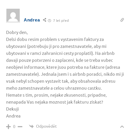
Andrea
7 let před
Dobry den,
Delsi dobu resim problem s vystavenim faktury za
ubytovani (potrebuju ji pro zamestnavatele, aby mi
ubytovani v ramci zahranicni cesty proplatil). Na airbnb
davaji pouze potvrzeni o zaplaceni, kde se treba vubec
neobjevi informace, ktere jsou potreba na fakture (adresa
zamestnavatele). Jednala jsem i s airbnb poradci, nikdo mi ji
vsak nebyl schopen vystavit tak, aby obsahovala adresu
meho zamestnavatele a celou uhrazenou castku.
Nemate s tim, prosim, nejake zkusenosti, pripadne,
nenapada Vas nejaka moznost jak fakturu ziskat?
Dekuji
Andrea
Odpovědět
0