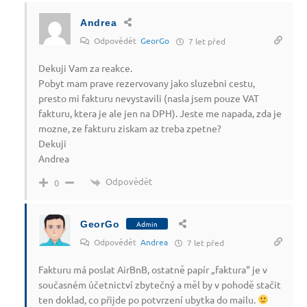
Andrea
Odpovědět
GeorGo
7 let před
Dekuji Vam za reakce.
Pobyt mam prave rezervovany jako sluzebni cestu,
presto mi fakturu nevystavili (nasla jsem pouze VAT
fakturu, ktera je ale jen na DPH). Jeste me napada, zda je
mozne, ze fakturu ziskam az treba zpetne?
Dekuji
Andrea
Odpovědět
0
GeorGo
Admin
Odpovědět
Andrea
7 let před
Fakturu má poslat AirBnB, ostatně papír „faktura“ je v
současném účetnictví zbytečný a měl by v pohodě stačit
ten doklad, co přijde po potvrzení ubytka do mailu.