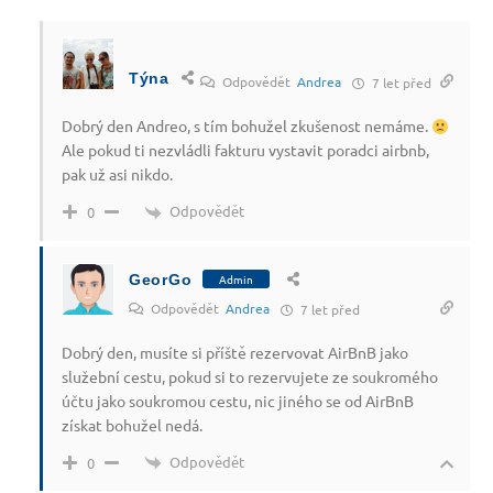
Týna
Odpovědět
Andrea
7 let před
Dobrý den Andreo, s tím bohužel zkušenost nemáme.
Ale pokud ti nezvládli fakturu vystavit poradci airbnb,
pak už asi nikdo.
Odpovědět
0
GeorGo
Admin
Odpovědět
Andrea
7 let před
Dobrý den, musíte si příště rezervovat AirBnB jako
služební cestu, pokud si to rezervujete ze soukromého
účtu jako soukromou cestu, nic jiného se od AirBnB
získat bohužel nedá.
Odpovědět
0