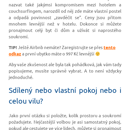
nazvat také jakýmsi kompromisem mezi hotelem a
couchsurfingem, narozdíl od něj zde máte vlastní postel
a odpadá povinnost „zavděčit se“. Ceny jsou přitom
mnohem levnější než v hotelu. Dokonce si můžete
pronajmout celý byt či dům a užívát si naprostého
soukromí.
TIP!
Ještě Airbnb nemáte? Zaregistrujte se přes
tento
odkaz
a první ubytko máte o 997 Kč levnější
Aby vaše zkušenost ale byla tak pohádková, jak vám tady
popisujeme, musíte správně vybrat. A to není vždycky
jednoduché.
Sdílený nebo vlastní pokoj nebo i
celou vilu?
Jako první otázku si položte, kolik prostoru a soukromí
požadujete. Nejčastější volbou je asi samostatný pokoj,
pokud ale cestujete ve více lidech, můžete si pronajmout