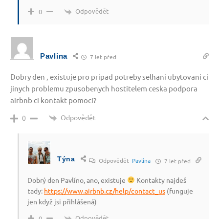
Odpovědět
0
Pavlina
7 let před
Dobry den , existuje pro pripad potreby selhani ubytovani ci
jinych problemu zpusobenych hostitelem ceska podpora
airbnb ci kontakt pomoci?
Odpovědět
0
Týna
Odpovědět
Pavlina
7 let před
Dobrý den Pavlíno, ano, existuje
Kontakty najdeš
tady:
https://www.airbnb.cz/help/contact_us
(funguje
jen když jsi přihlášená)
Odpovědět
0