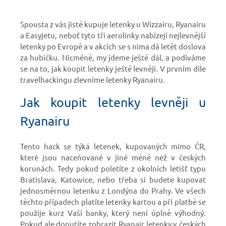
Spousta z vás jistě kupuje letenky u Wizzairu, Ryanairu
a Easyjetu, neboť tyto tři aerolinky nabízejí nejlevnější
letenky po Evropě a v akcích se s nima dá letět doslova
za hubičku. Nicméně, my jdeme ještě dál, a podíváme
se na to, jak koupit letenky ještě levněji. V prvním díle
travelhackingu zlevníme letenky Ryanairu.
Jak koupit letenky levněji u
Ryanairu
Tento hack se týká letenek, kupovaných mimo ČR,
které jsou naceňované v jiné měně než v českých
korunách. Tedy pokud poletíte z okolních letišť typu
Bratislava, Katowice, nebo třeba si budete kupovat
jednosměrnou letenku z Londýna do Prahy. Ve všech
těchto případech platíte letenky kartou a při platbě se
použije kurz Vaší banky, který není úplně výhodný.
Pokud ale donutíte zobrazit Ryanair letenky v českých