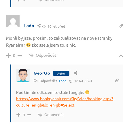
Lada
10 let před
Mohli by jste, prosim, to zaktualizovat na nove stranky
Ryanairu?
zkousela jsem to, a nic.
Odpovědět
0
GeorGo
Autor
Odpovědět
Lada
10 let před
Pod tímhle odkazem to stále funguje.
https://www.bookryanair.com/SkySales/booking.aspx?
culture=en-gb&lc=en-gb#Select
Odpovědět
0