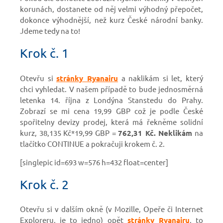
korunách, dostanete od něj velmi výhodný přepočet,
dokonce výhodnější, než kurz České národní banky.
Jdeme tedy na to!
Krok č. 1
Otevřu si
stránky Ryanairu
a naklikám si let, který
chci vyhledat. V našem případě to bude jednosměrná
letenka 14. října z Londýna Stanstedu do Prahy.
Zobrazí se mi cena 19,99 GBP což je podle České
spořitelny devizy prodej, která má řekněme solidní
kurz, 38,135 Kč*19,99 GBP =
762,31 Kč. Neklikám
na
tlačítko CONTINUE a pokračuji krokem č. 2.
[singlepic id=693 w=576 h=432 float=center]
Krok č. 2
Otevřu si v dalším okně (v Mozille, Opeře či Internet
Exploreru, je to jedno) opět
stránky Ryanairu
, to