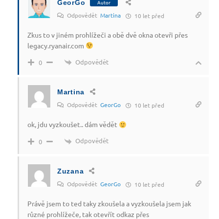
GeorGo
Autor
Odpovědět
Martina
10 let před
Zkus to v jiném prohlížeči a obě dvě okna otevři přes
legacy.ryanair.com
Odpovědět
0
Martina
Odpovědět
GeorGo
10 let před
ok, jdu vyzkoušet.. dám vědět
Odpovědět
0
Zuzana
Odpovědět
GeorGo
10 let před
Právě jsem to ted taky zkoušela a vyzkoušela jsem jak
různé prohlížeče, tak otevřít odkaz přes