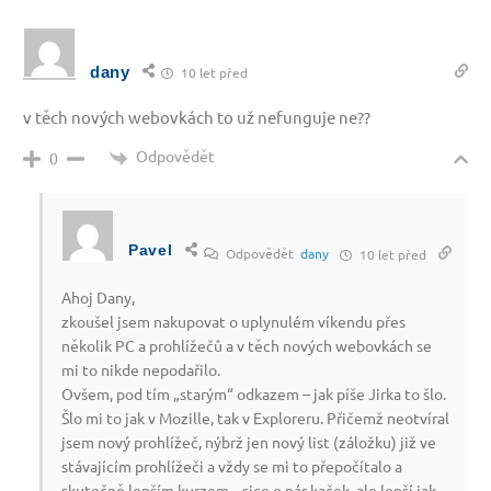
dany
10 let před
v těch nových webovkách to už nefunguje ne??
Odpovědět
0
Pavel
Odpovědět
dany
10 let před
Ahoj Dany,
zkoušel jsem nakupovat o uplynulém víkendu přes
několik PC a prohlížečů a v těch nových webovkách se
mi to nikde nepodařilo.
Ovšem, pod tím „starým“ odkazem – jak píše Jirka to šlo.
Šlo mi to jak v Mozille, tak v Exploreru. Přičemž neotvíral
jsem nový prohlížeč, nýbrž jen nový list (záložku) již ve
stávajícím prohlížeči a vždy se mi to přepočítalo a
skutečně lepším kurzem.., sice o pár kaček, ale lepší jak