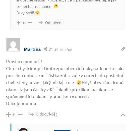
to nechat na bance!
Díky hoši!
Odpovědět
0
Martina
10 let před
Prosím o pomoc!!!
Chtěla bych koupit tímto způsobem letenky na Tenerife, ale
po celou dobu se mi částka zobrazuje v eurech, do poslední
chvíle tedy nevím, jaký mi dají kurz.
Když otevírám druhé
okno, již jsou částky v Kč, jakmile překliknu na okno se
správnými letenkami, pořád jsou v eurech..
Děkujuuuuuuu
Odpovědět
0