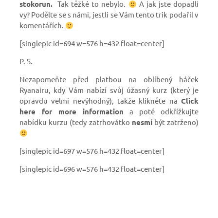
stokorun.
Tak těžké to nebylo.
A jak jste dopadli
vy? Podělte se s námi, jestli se Vám tento trik podařil v
komentářích.
[singlepic id=694 w=576 h=432 float=center]
P. S.
Nezapomeňte před platbou na oblíbený háček
Ryanairu, kdy Vám nabízí svůj úžasný kurz (který je
opravdu velmi nevýhodný), takže klikněte na
Click
here for more information
a poté odkřížkujte
nabídku kurzu (tedy zatrhovátko
nesmí
být zatrženo)
[singlepic id=697 w=576 h=432 float=center]
[singlepic id=696 w=576 h=432 float=center]