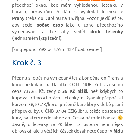
předchozí okno, kde mám vyhledanou letenku v
librách, nezavírám. A dám si vyhledat letenku
z
Prahy
třeba do Dublinu na 15. října. Pozor, je důležité,
aby seděl
počet osob
jako u toho předchozího
vyhledávání a též aby seděl
druh letenky
(jednosměrná/zpáteční).
[singlepic id=692 w=576 h=432 float=center]
Krok č. 3
Přepnu si opět na vyhledaný let z Londýna do Prahy a
konečně kliknu na tlačítko CONTINUE. Zobrazí se mi
cena 737,63 Kč, tedy o
38 Kč nižší,
než kdybych to
kupoval přímo v librách. Letenky mi Ryanair přepočítal
kurzem 36,9 CZK/libru, přičemž kurz libry v době psaní
příspěvku byl u ČNB 37,04 CZK/libru, takže dostanete
kurz, na který nedosáhne ani Česká národní banka.
Jasně, u letenky za 20 liber ta úspora není nějak
obrovská, ale u větších částek dosáhnete úspor v
řádu