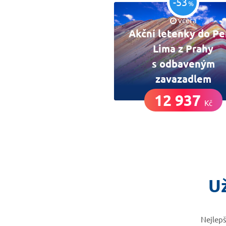
-53
%
včera
Akční letenky do Pe
Lima z Prahy
s odbaveným
zavazadlem
12 937
Kč
Už
Nejlepš