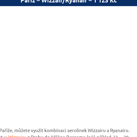
do Paříže, můžete využít kombinaci aerolinek Wizzairu a Ryanairu.
et u
Wizzairu
z Prahy do Milána Bergama (náš příklad 23. – 30.