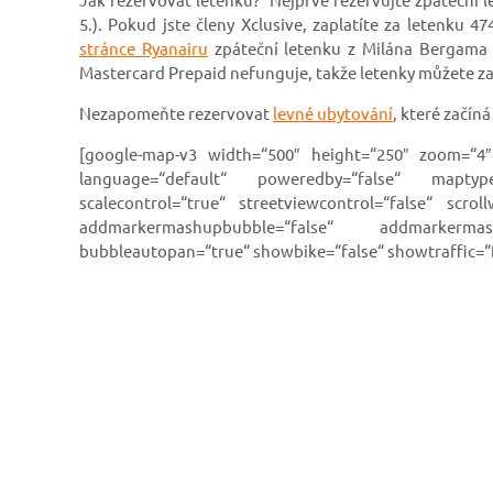
5.). Pokud jste členy Xclusive, zaplatíte za letenku 4
stránce Ryanairu
zpáteční letenku z Milána Bergama do
Mastercard Prepaid nefunguje, takže letenky můžete zap
Nezapomeňte rezervovat
levné ubytování
, které začíná
[google-map-v3 width=“500″ height=“250″ zoom=“4″ 
language=“default“ poweredby=“false“ maptypec
scalecontrol=“true“ streetviewcontrol=“false“ scroll
addmarkermashupbubble=“false“ addmarkermashup
bubbleautopan=“true“ showbike=“false“ showtraffic=“