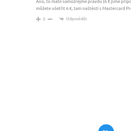
Ano, to máte samozřejmě pravdu (6 € jsme připočí
můžete ušetřit 6 €, tam naštěstí s Mastercard Prep
Odpovědět
0