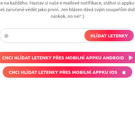
 na každého. Nastav si naše e-mailové notifikace, stáhni si appku
deš zaručeně vědět jako první. Jen blázen dává svým soupeřům do
náskok, no ne? :)
HLÍDAT LETENKY
CHCI HLÍDAT LETENKY PŘES MOBILNÍ APPKU ANDROID
CHCI HLÍDAT LETENKY PŘES MOBILNÍ APPKU IOS
vné
Vyplň zde svůj e-