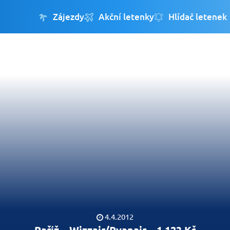
Zájezdy
Akční letenky
Hlídač letenek
4.4.2012
Paříž – Wizzair/Ryanair – 1 123 Kč