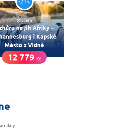
-21
%
včera
zhůru na jih Afriky –
hannesburg i Kapské
Město z Vídně
12 779
Kč
kne
se nikdy