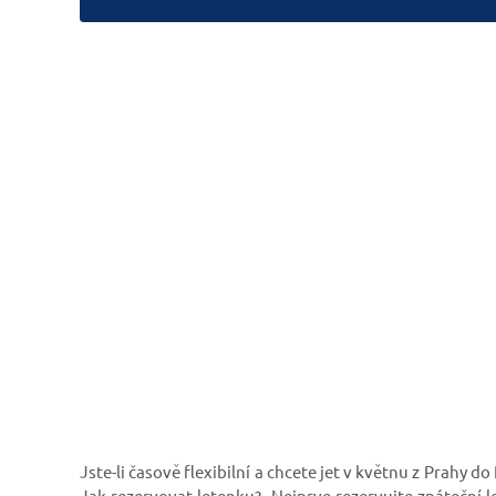
Jste-li časově flexibilní a chcete jet v květnu z Prahy 
Jak rezervovat letenku? Nejprve rezervujte zpáteční l