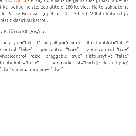
74 Kč, pokud nejste, zaplatíte o 280 Kč více. Na to zakupte na
 Paříže Beauvais (opět na 23. – 30. 5.). V Itálii bohužel již
latit klasickou kartou.
 v Paříži na 30 €/os/noc.
maptype=“hybrid“ mapalign=“center“ directionhint=“false“
ontrol=“false“ pancontrol=“true“ zoomcontrol=“true“
wheelcontrol=“false“ draggable=“true“ tiltfourtyfive=“false“
bubble=“false“ addmarkerlist=“Paris{}1-default.png“
false“ showpanoramio=“false“]