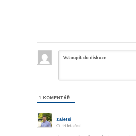
1
KOMENTÁŘ
zaletsi
14 let před