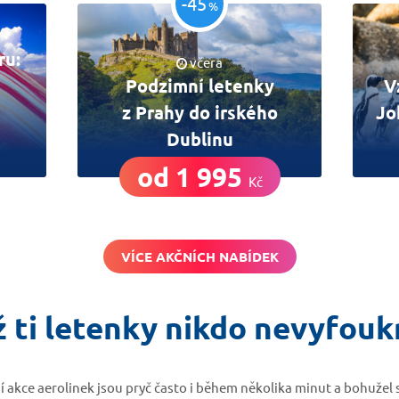
-45
%
ru:
včera
Podzimní letenky
V
z Prahy do irského
Jo
Dublinu
od 1 995
Kč
VÍCE AKČNÍCH NABÍDEK
 ti letenky nikdo nevyfou
í akce aerolinek jsou pryč často i během několika minut a bohužel 