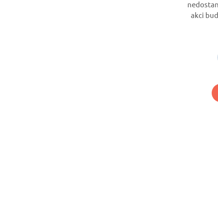
nedostane
akci bu
Nech si hlídat le
letenky
Chceš dostávat tipy na akční nabídky? 