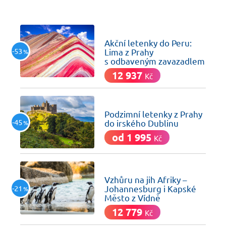
včera
Akční letenky do Peru:
-53
Lima z Prahy
%
s odbaveným zavazadlem
12 937
Kč
včera
Podzimní letenky z Prahy
-45
do irského Dublinu
%
od 1 995
Kč
včera
Vzhůru na jih Afriky –
-21
Johannesburg i Kapské
%
Město z Vídně
12 779
Kč