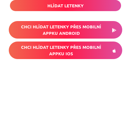
HLÍDAT LETENKY
CHCI HLÍDAT LETENKY PŘES MOBILNÍ
APPKU ANDROID
CHCI HLÍDAT LETENKY PŘES MOBILNÍ
APPKU IOS
Nech si hlídat
levné letenky
Chceš dostávat tipy na akční nabídky?
Vyplň zde svůj e-mail a žádná skvělá akce