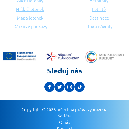
Akční letenky
Aerolinky
Hlídač letenek
Letiště
Mapa letenek
Destinace
Dárkové poukazy
Tipy a návody
Sleduj nás
Copyright © 2026, Všechna práva vyhrazena
Kariéra
O nás
Kontakt