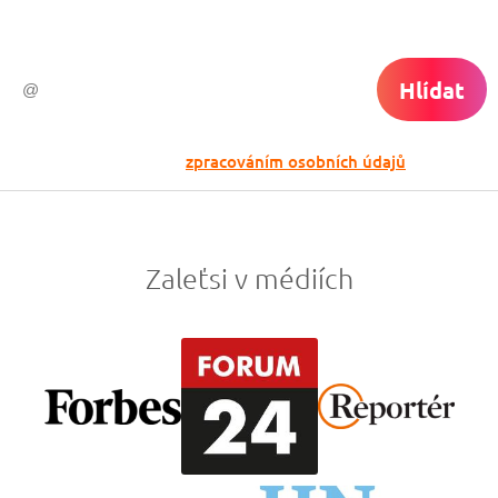
do světa ti už neuletí!
Hlídat
Odesláním souhlasíš se
zpracováním osobních údajů
Zaleťsi v médiích