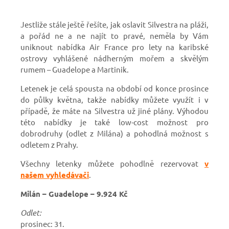
Jestliže stále ještě řešíte, jak oslavit Silvestra na pláži,
a pořád ne a ne najít to pravé, neměla by Vám
uniknout nabídka Air France pro lety na karibské
ostrovy vyhlášené nádherným mořem a skvělým
rumem – Guadelope a Martinik.
Letenek je celá spousta na období od konce prosince
do půlky května, takže nabídky můžete využít i v
případě, že máte na Silvestra už jiné plány. Výhodou
této nabídky je také low-cost možnost pro
dobrodruhy (odlet z Milána) a pohodlná možnost s
odletem z Prahy.
Všechny letenky můžete pohodlně rezervovat
v
našem vyhledávači
.
Milán – Guadelope – 9.924 Kč
Odlet:
prosinec: 31.