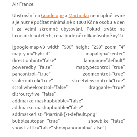
Air France.
Ubytování na
Guadelope
a
Martiniku
není úplně levné
a je nutné počítat minimálně s 1000 Kč na osobu a den
i za velmi skromné ubytování. Pokud trváte na
luxusních hotelech, cena bude několikanásobně vyšší.
[google-map-v3 width=“500″ height=“250″ zoom=“4″
maptype=“hybrid“ mapalign=“center“
directionhint=“false“ language=“default“
poweredby=“false“ maptypecontrol=“true“
pancontrol=“true“ zoomcontrol=“true“
scalecontrol=“true“ streetviewcontrol=“true“
scrollwheelcontrol=“false“ draggable=“true“
tiltfourtyfive=“false“
addmarkermashupbubble=“false“
addmarkermashupbubble=“false“
addmarkerlist=“Martinik{}1-default.png“
bubbleautopan=“true“ showbike=“false“
showtraffic=“false“ showpanoramio=“false“]