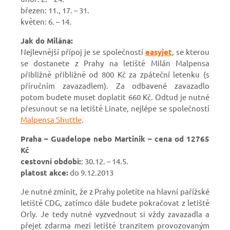
březen: 11., 17. – 31.
květen: 6. – 14.
Jak do Milána:
Nejlevnější přípoj je se společností
easyjet
, se kterou
se dostanete z Prahy na letiště Milán Malpensa
přibližně přibližně od 800 Kč za zpáteční letenku (s
příručním zavazadlem). Za odbavené zavazadlo
potom budete muset doplatit 660 Kč. Odtud je nutné
přesunout se na letiště Linate, nejlépe se společností
Malpensa Shuttle
.
Praha – Guadelope nebo Martinik – cena od 12765
Kč
cestovní období:
: 30.12. – 14.5.
platost akce:
do 9.12.2013
Je nutné zmínit, že z Prahy poletíte na hlavní pařížské
letiště CDG, zatímco dále budete pokračovat z letiště
Orly. Je tedy nutné vyzvednout si vždy zavazadla a
přejet zdarma mezi letiště tranzitem provozovaným