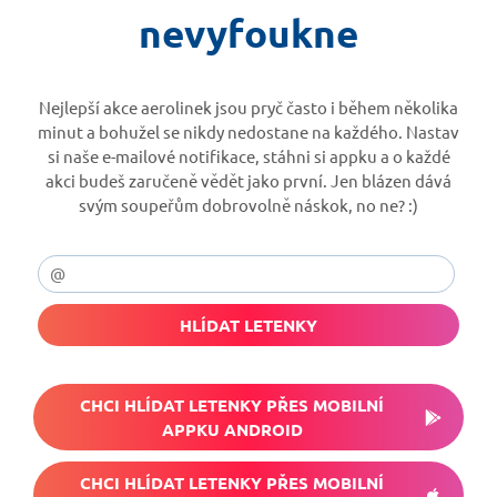
nevyfoukne
Nejlepší akce aerolinek jsou pryč často i během několika
minut a bohužel se nikdy nedostane na každého. Nastav
si naše e-mailové notifikace, stáhni si appku a o každé
akci budeš zaručeně vědět jako první. Jen blázen dává
svým soupeřům dobrovolně náskok, no ne? :)
HLÍDAT LETENKY
CHCI HLÍDAT LETENKY PŘES MOBILNÍ
APPKU ANDROID
CHCI HLÍDAT LETENKY PŘES MOBILNÍ