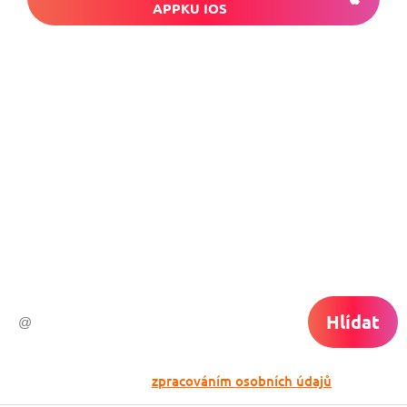
APPKU IOS
Nech si hlídat
levné letenky
Chceš dostávat tipy na akční nabídky?
Vyplň zde svůj e-mail a žádná skvělá akce
do světa ti už neuletí!
Hlídat
Odesláním souhlasíš se
zpracováním osobních údajů