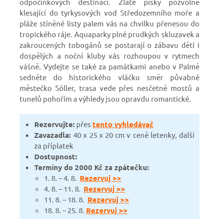
odpočinkových destinací. Zlaté písky pozvolně
klesající do tyrkysových vod Středozemního moře a
pláže stíněné listy palem vás na chvilku přenesou do
tropického ráje. Aquaparky plné prudkých skluzavek a
zakroucených tobogánů se postarají o zábavu dětí i
dospělých a noční kluby vás rozhoupou v rytmech
vášně. Vydejte se také za památkami anebo v Palmě
sedněte do historického vláčku směr půvabné
městečko Sóller, trasa vede přes nesčetně mostů a
tunelů pohořím a výhledy jsou opravdu romantické.
Rezervujte:
přes
tento vyhledávač
Zavazadla:
40 x 25 x 20 cm v ceně letenky, další
za příplatek
Dostupnost:
Termíny do 2000 Kč za zpátečku:
1. 8. – 4. 8.
Rezervuj >>
4. 8. – 11. 8.
Rezervuj >>
11. 8. – 18. 8.
Rezervuj >>
18. 8. – 25. 8.
Rezervuj >>