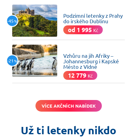
včera
Podzimní letenky z Prahy
-45
do irského Dublinu
%
od 1 995
Kč
včera
Vzhůru na jih Afriky –
-21
Johannesburg i Kapské
%
Město z Vídně
12 779
Kč
VÍCE AKČNÍCH NABÍDEK
Už ti letenky nikdo