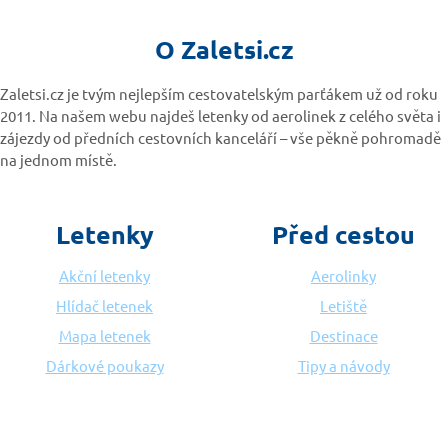
O Zaletsi.cz
Zaletsi.cz je tvým nejlepším cestovatelským parťákem už od roku
2011. Na našem webu najdeš letenky od aerolinek z celého světa i
zájezdy od předních cestovních kanceláří – vše pěkně pohromadě
na jednom místě.
Letenky
Před cestou
Akční letenky
Aerolinky
Hlídač letenek
Letiště
Mapa letenek
Destinace
Dárkové poukazy
Tipy a návody