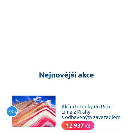
Nejnovější akce
včera
Akční letenky do Peru:
-53
Lima z Prahy
%
s odbaveným zavazadlem
12 937
Kč