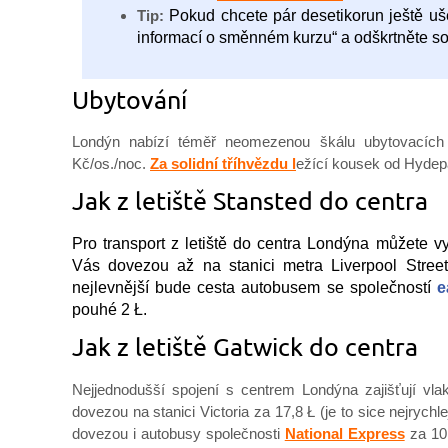
Tip:
Pokud chcete pár desetikorun ještě ušet
informací o směnném kurzu“ a odškrtněte
Ubytování
Londýn nabízí téměř neomezenou škálu ubytovacíc
Kč/os./noc.
Za solidní tříhvězdu l
ežící kousek od Hydepa
Jak z letiště Stansted do centra
Pro transport z letiště do centra Londýna můžete v
Vás dovezou až na stanici metra Liverpool Street
nejlevnější bude cesta autobusem se společností
e
pouhé 2 Ł.
Jak z letiště Gatwick do centra
Nejjednodušší spojení s centrem Londýna zajišťují vl
dovezou na stanici Victoria za 17,8 Ł (je to sice nejrychle
dovezou i autobusy společnosti
National Express
za 10