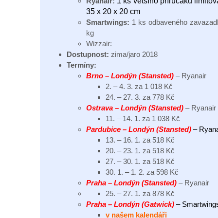
​​​​​​​Ryanair:
1 ks většího příručáku limit
35 x 20 x 20 cm
Smartwings:
1 ks odbaveného zavazadla
kg
Wizzair:
Dostupnost:
zima/jaro 2018
Termíny:
Brno – Londýn (Stansted)
– Ryanair
2. – 4. 3. za 1 018 Kč
24. – 27. 3. za 778 Kč
Ostrava – Londýn (Stansted)
– Ryanair
11. – 14. 1. za 1 038 Kč
Pardubice – Londýn (Stansted)
– Ryana
13. – 16. 1. za 518 Kč
20. – 23. 1. za 518 Kč
27. – 30. 1. za 518 Kč
30. 1. – 1. 2. za 598 Kč
Praha – Londýn (Stansted)
– Ryanair
25. – 27. 1. za 878 Kč
Praha – Londýn (Gatwick)
– Smartwing
v našem kalendáři