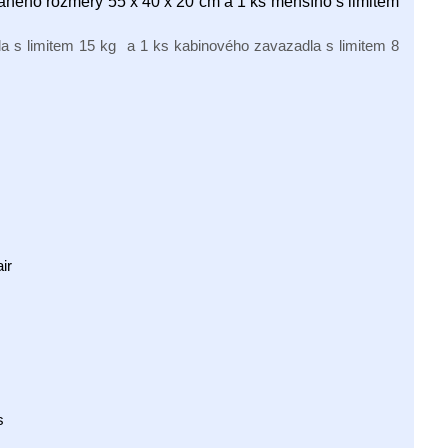
ovaného rozměry 55 x 40 x 20 cm a 1 ks menšího s limitem
 s limitem 15 kg a 1 ks kabinového zavazadla s limitem 8
ir
s