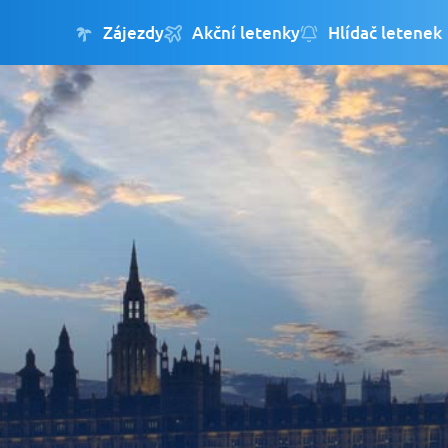
Zájezdy
Akční letenky
Hlídač letenek