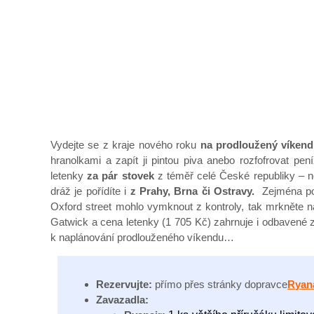
Vydejte se z kraje nového roku
na prodloužený víken
hranolkami a zapít ji pintou piva anebo rozfofrovat pe
letenky
za pár stovek
z téměř celé České republiky – ne
dráž je pořídíte i
z Prahy, Brna či Ostravy.
Zejména pok
Oxford street mohlo vymknout z kontroly, tak mrkněte 
Gatwick a cena letenky (1 705 Kč) zahrnuje i odbavené z
k naplánování prodlouženého víkendu…
Rezervujte:
přímo přes stránky dopravce
R
yan
Zavazadla: