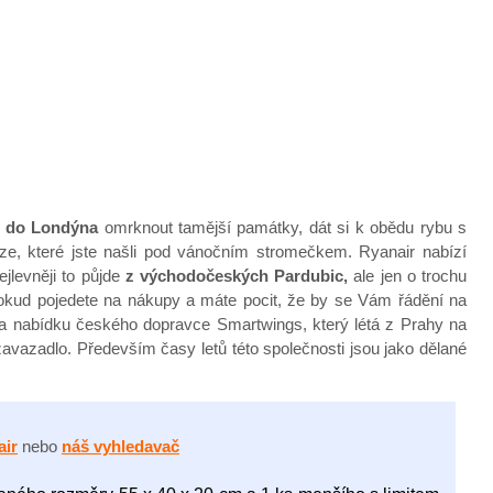
d do Londýna
omrknout tamější památky, dát si k obědu rybu s
níze, které jste našli pod vánočním stromečkem. Ryanair nabízí
jlevněji to půjde
z východočeských Pardubic,
ale jen o trochu
ud pojedete na nákupy a máte pocit, že by se Vám řádění na
na nabídku českého dopravce Smartwings, který létá z Prahy na
avazadlo. Především časy letů této společnosti jsou jako dělané
air
nebo
náš vyhledavač