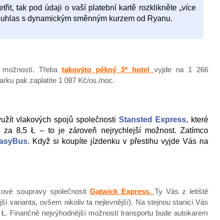
řit, tak pod údaji o vaší platební kartě rozklikněte „více
 souhlas s dynamickým směnným kurzem od Ryanu.
h možností. Třeba
takovýto pěkný 3* hotel
vyjde na 1 266
rku pak zaplatíte 1 087 Kč/os./noc.
yužít vlakových spojů společnosti
Stansted Express,
které
 za 8,5 Ł – to je zároveň nejrychlejší možnost. Zatímco
asyBus.
Když si koupíte jízdenku v přestihu vyjde Vás na
akové soupravy společnosti
Gatwick Express.
Ty Vás z letiště
jší varianta, ovšem nikoliv ta nejlevnější). Na stejnou stanici Vás
 Ł. Finančně nejvýhodnější možností transportu bude autokarem