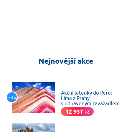
Nejnovější akce
včera
Akční letenky do Peru:
-53
Lima z Prahy
%
s odbaveným zavazadlem
12 937
Kč
včera