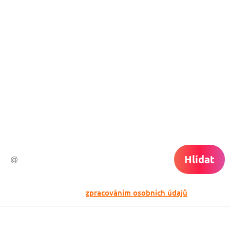
Nech si hlídat
levné letenky
Chceš dostávat tipy na akční nabídky?
Vyplň zde svůj e-mail a žádná skvělá akce
do světa ti už neuletí!
Hlídat
Odesláním souhlasíš se
zpracováním osobních údajů