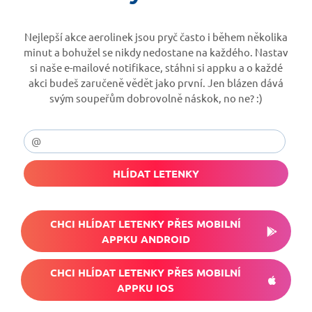
Nejlepší akce aerolinek jsou pryč často i během několika
minut a bohužel se nikdy nedostane na každého. Nastav
si naše e-mailové notifikace, stáhni si appku a o každé
akci budeš zaručeně vědět jako první. Jen blázen dává
svým soupeřům dobrovolně náskok, no ne? :)
HLÍDAT LETENKY
CHCI HLÍDAT LETENKY PŘES MOBILNÍ
APPKU ANDROID
CHCI HLÍDAT LETENKY PŘES MOBILNÍ
APPKU IOS