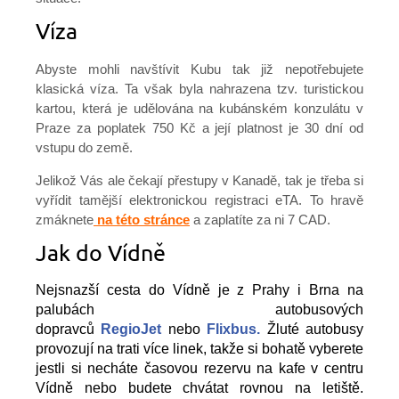
Víza
Abyste mohli navštívit Kubu tak již nepotřebujete
klasická víza. Ta však byla nahrazena tzv. turistickou
kartou, která je udělována na kubánském konzulátu v
Praze za poplatek 750 Kč a její platnost je 30 dní od
vstupu do země.
Jelikož Vás ale čekají přestupy v Kanadě, tak je třeba si
vyřídit tamější elektronickou registraci eTA. To hravě
zmáknete
na této stránce
a zaplatíte za ni 7 CAD.
Jak do Vídně
Nejsnazší cesta do Vídně je z Prahy i Brna na
palubách autobusových
dopravců
RegioJet
nebo
Flixbus.
Žluté autobusy
provozují na trati více linek, takže si bohatě vyberete
jestli si necháte časovou rezervu na kafe v centru
Vídně nebo budete chvátat rovnou na letiště.