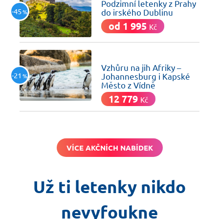
Podzimní letenky z Prahy
-45
do irského Dublinu
%
od 1 995
Kč
včera
Vzhůru na jih Afriky –
-21
Johannesburg i Kapské
%
Město z Vídně
12 779
Kč
VÍCE AKČNÍCH NABÍDEK
Už ti letenky nikdo
nevyfoukne