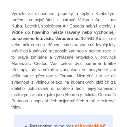
Vyrazte za slunečními paprsky a teplým Karibským
mořem na největších z ostrovů Velkých Antil –
na
Kubu.
Letecká společnost Air Canada nabízí letenky
z
Vídně do hlavního města Havany nebo východněji
položeného letoviska Varadero od 10 981 Kč
a to se
velmi pěkná cena. Během podzimu vychází levněji lety
právě do kubánské metropole zatímco v novém roce je
to právě zmíněné a vyhlášené letovisko v provincii
Matanzas. Cestou Vás čekají dva poměrně krátké
přestupy, ale v několika variantách se nevyhnete ani
delší pauze přes noc v Torontu. Nicméně i to se dá
zvládnout s vidinou relaxu na kubánských plážích za
stálého pokuřování si doutníků těch nejvybranějších
světových značek jako jsou Romeo y Julieta, Cohiba či
Partagas a popíjení těch nejjemnějších rumů z cukrové
třtiny.
Rezervujte:
přímo přes
náš vyhledávač