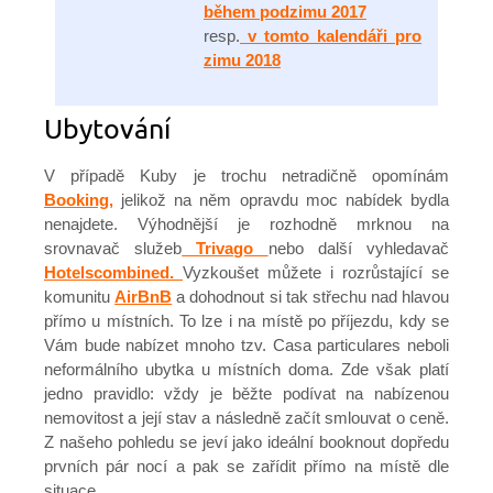
během podzimu 2017
resp.
v tomto kalendáři pro
zimu 2018
Ubytování
V případě Kuby je trochu netradičně opomínám
Booking,
jelikož na něm opravdu moc nabídek bydla
nenajdete. Výhodnější je rozhodně mrknou na
srovnavač služeb
Trivago
nebo další vyhledavač
Hotelscombined.
Vyzkoušet můžete i rozrůstající se
komunitu
AirBnB
a dohodnout si tak střechu nad hlavou
přímo u místních. To lze i na místě po příjezdu, kdy se
Vám bude nabízet mnoho tzv. Casa particulares neboli
neformálního ubytka u místních doma. Zde však platí
jedno pravidlo: vždy je běžte podívat na nabízenou
nemovitost a její stav a následně začít smlouvat o ceně.
Z našeho pohledu se jeví jako ideální booknout dopředu
prvních pár nocí a pak se zařídit přímo na místě dle
situace.