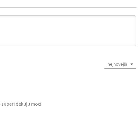
nejnovější
le super! děkuju moc!