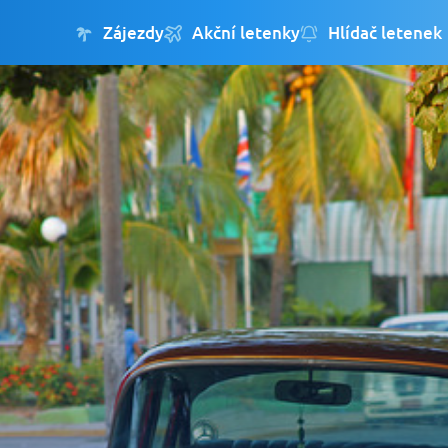
Zájezdy
Akční letenky
Hlídač letenek