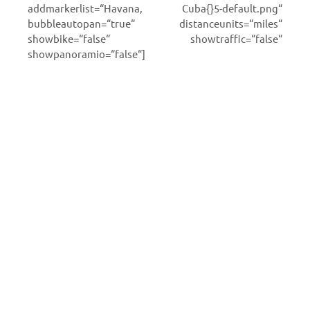
addmarkerlist=“Havana, Cuba{}5-default.png“
bubbleautopan=“true“ distanceunits=“miles“
showbike=“false“ showtraffic=“false“
showpanoramio=“false“]