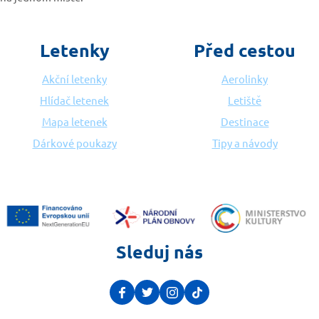
Letenky
Před cestou
Akční letenky
Aerolinky
Hlídač letenek
Letiště
Mapa letenek
Destinace
Dárkové poukazy
Tipy a návody
Sleduj nás