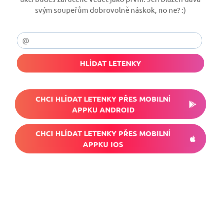
svým soupeřům dobrovolně náskok, no ne? :)
HLÍDAT LETENKY
CHCI HLÍDAT LETENKY PŘES MOBILNÍ
APPKU ANDROID
CHCI HLÍDAT LETENKY PŘES MOBILNÍ
APPKU IOS
Nech si hlídat
levné letenky