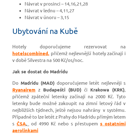
Návrat v prosinci – 14,16,21,28
Návrat v lednu – 4,11,27
Návrat v únoru – 3,15
Ubytování na Kubě
Hotely doporučujeme rezervovat na
hotelscombined.
přičemž nejlevnější hotely začínají i
v době Silvestra na 500 Kč/os/noc.
Jak se dostat do Madridu
Do
Madridu (MAD)
doporučujeme letět nejlevněji s
Ryanairem
z
Budapešti (BUD)
či
Krakowa (KRK)
,
přičemž zpáteční letenky začínají na 2000 Kč. Tyto
letenky bude možné zakoupit na zimní letový řád v
nejbližších týdnech, ještě nejsou nahrány v systému.
Případně to lze letět z Prahy do Madridu přímým letem
s
ČSA
,
od 4990 Kč nebo s přestupem
s ostatními
aerolinkami