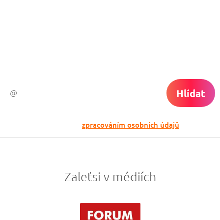
Chceš dostávat tipy na akční nabídky?
Vyplň zde svůj e-mail a žádná skvělá akce
do světa ti už neuletí!
Hlídat
Odesláním souhlasíš se
zpracováním osobních údajů
Zaleťsi v médiích