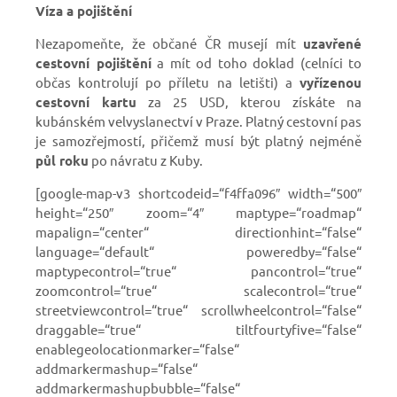
Víza a pojištění
Nezapomeňte, že občané ČR musejí mít
uzavřené
cestovní pojištění
a mít od toho doklad (celníci to
občas kontrolují po příletu na letišti) a
vyřízenou
cestovní kartu
za 25 USD, kterou získáte na
kubánském velvyslanectví v Praze. Platný cestovní pas
je samozřejmostí, přičemž musí být platný nejméně
půl roku
po návratu z Kuby.
[google-map-v3 shortcodeid=“f4ffa096″ width=“500″
height=“250″ zoom=“4″ maptype=“roadmap“
mapalign=“center“ directionhint=“false“
language=“default“ poweredby=“false“
maptypecontrol=“true“ pancontrol=“true“
zoomcontrol=“true“ scalecontrol=“true“
streetviewcontrol=“true“ scrollwheelcontrol=“false“
draggable=“true“ tiltfourtyfive=“false“
enablegeolocationmarker=“false“
addmarkermashup=“false“
addmarkermashupbubble=“false“