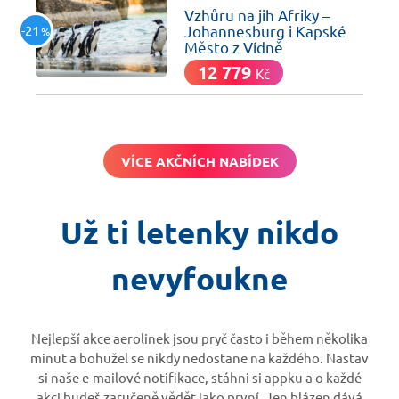
Vzhůru na jih Afriky –
-21
Johannesburg i Kapské
%
Město z Vídně
12 779
Kč
VÍCE AKČNÍCH NABÍDEK
Už ti letenky nikdo
nevyfoukne
Nejlepší akce aerolinek jsou pryč často i během několika
minut a bohužel se nikdy nedostane na každého. Nastav
si naše e-mailové notifikace, stáhni si appku a o každé
akci budeš zaručeně vědět jako první. Jen blázen dává