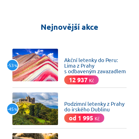
Nejnovější akce
včera
Akční letenky do Peru:
-53
Lima z Prahy
%
s odbaveným zavazadlem
12 937
Kč
včera
Podzimní letenky z Prahy
-45
do irského Dublinu
%
od 1 995
Kč
včera