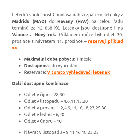
Letecká společnost Conviasa nabízí zpáteční letenky z
Madridu (MAD)
do
Havany (HAV)
na celou řadu
termínů za 12 868 Kč. Letenky jsou dostupné i na
Vánoce
a
Nový rok.
Příkladem může být odlet 30.
prosince s návratem 11. prosince –
rezervuj příklad
>>
Maximální doba pobytu:
1 měsíc
Dostupnost:
do vyprodání
Rezervace:
V tomto vyhledávači letenek
Další dostupné kombinace
Odlet v říjnu – 28,30
Odlet v listopadu – 4,6,11,13,20
Odlet v prosinci – 2,4,9,11,16,18,23,25,30
Odlet v lednu – 6,20
Odlet v únoru – 10
Návrat v listopadu – 9,11,16,18,23,25