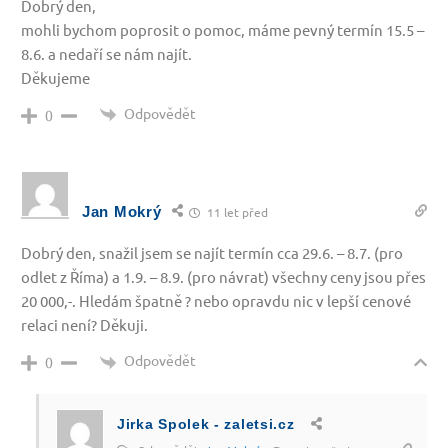
Dobrý den,
mohli bychom poprosit o pomoc, máme pevný termín 15.5 –
8.6. a nedaří se nám najít.
Děkujeme
Odpovědět
0
Jan Mokrý
11 let před
Dobrý den, snažil jsem se najít termín cca 29.6. – 8.7. (pro
odlet z Říma) a 1.9. – 8.9. (pro návrat) všechny ceny jsou přes
20 000,-. Hledám špatně ? nebo opravdu nic v lepší cenové
relaci není? Děkuji.
Odpovědět
0
Jirka Spolek - zaletsi.cz