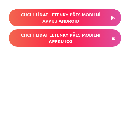
CHCI HLÍDAT LETENKY PŘES MOBILNÍ
APPKU ANDROID
CHCI HLÍDAT LETENKY PŘES MOBILNÍ
APPKU IOS
Nech si hlídat
levné letenky
Chceš dostávat tipy na akční nabídky?
Vyplň zde svůj e-mail a žádná skvělá akce
do světa ti už neuletí!