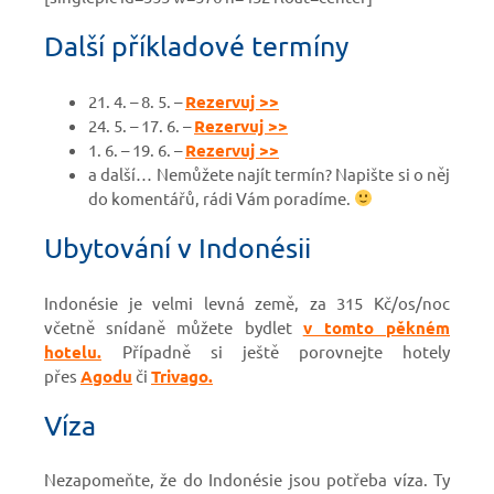
Další příkladové termíny
21. 4. – 8. 5. –
Rezervuj >>
24. 5. – 17. 6. –
Rezervuj >>
1. 6. – 19. 6. –
Rezervuj >>
a další… Nemůžete najít termín? Napište si o něj
do komentářů, rádi Vám poradíme.
Ubytování v Indonésii
Indonésie je velmi levná země, za 315 Kč/os/noc
včetně snídaně můžete bydlet
v tomto pěkném
hotelu.
Případně si ještě porovnejte hotely
přes
Agodu
či
Trivago.
Víza
Nezapomeňte, že do Indonésie jsou potřeba víza. Ty