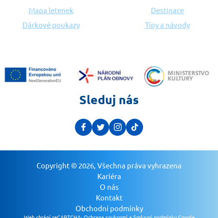
Mapa letenek
Destinace
Dárkové poukazy
Tipy a návody
Sleduj nás
Copyright © 2026, Všechna práva vyhrazena
Kariéra
O nás
Kontakt
Obchodní podmínky
Web chrání reCAPTCHA:
Ochrana soukromí a Smluvní podmínky Google