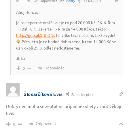
Odpovědět
Jan Mokrý
11 let před
Ahoj Honzo,
je to nepatrně dražší, aleje to pod 20 000 Kč. 26. 6. Řím
=> Bali, 8. 9. Jakarta => Řím za 14 008 Kč/os. takto:
http://goo.gl/JNbDNs
(chvilku trvá načtení, takže vydrž
Přes léto je to hodně dobrá cena, k těm 11 000 Kč se
už v okolí 29.6. odlet nedostaneme.
Jirka
Odpovědět
0
Šlosarčíková Evis
11 let před
Dobrý den,mohu se zeptat na případné odlety v září?Děkuji
Evis
Odpovědět
0