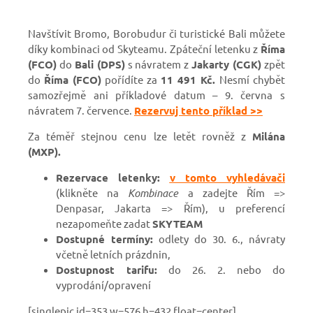
Navštívit Bromo, Borobudur či turistické Bali můžete
díky kombinaci od Skyteamu. Zpáteční letenku z
Říma
(FCO)
do
Bali (DPS)
s návratem z
Jakarty (CGK)
zpět
do
Říma (FCO)
pořídíte za
11 491 Kč.
Nesmí chybět
samozřejmě ani příkladové datum – 9. června s
návratem 7. července.
Rezervuj tento příklad >>
Za téměř stejnou cenu lze letět rovněž z
Milána
(MXP).
Rezervace letenky:
v tomto vyhledávači
(klikněte na
Kombinace
a zadejte Řím =>
Denpasar, Jakarta => Řím), u preferencí
nezapomeňte zadat
SKYTEAM
Dostupné termíny:
odlety do 30. 6., návraty
včetně letních prázdnin,
Dostupnost tarifu:
do 26. 2. nebo do
vyprodání/opravení
[singlepic id=353 w=576 h=432 float=center]