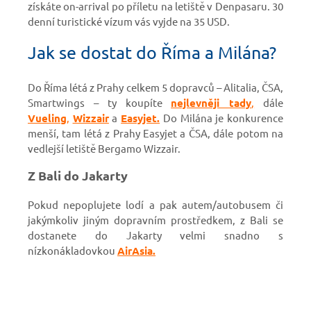
získáte on-arrival po příletu na letiště v Denpasaru. 30
denní turistické vízum vás vyjde na 35 USD.
Jak se dostat do Říma a Milána?
Do Říma létá z Prahy celkem 5 dopravců – Alitalia, ČSA,
Smartwings – ty koupíte
nejlevněji tady
,
dále
Vueling
,
Wizzair
a
Easyjet.
Do Milána je konkurence
menší, tam létá z Prahy Easyjet a ČSA, dále potom na
vedlejší letiště Bergamo Wizzair.
Z Bali do Jakarty
Pokud nepoplujete lodí a pak autem/autobusem či
jakýmkoliv jiným dopravním prostředkem, z Bali se
dostanete do Jakarty velmi snadno s
nízkonákladovkou
AirAsia.