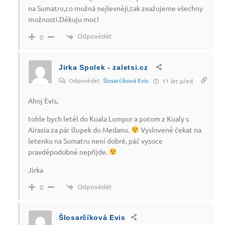
na Sumatru,co možná nejlevněji,tak zvažujeme všechny
možnosti.Děkuju moc!
Odpovědět
0
Jirka Spolek - zaletsi.cz
Odpovědět
Šlosarčíková Evis
11 let před
Ahoj Evis,
tohle bych letěl do Kuala Lumpur a potom z Kualy s
Airasia za pár šlupek do Medanu.
Vysloveně čekat na
letenku na Sumatru není dobré, páč vysoce
pravděpodobně nepřijde.
Jirka
Odpovědět
0
Šlosarčíková Evis