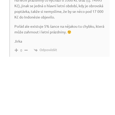
Na letní prázdniny to vychází o 3500 Kč dráž (tj. 14995
Kč), jinak se jedná o hlavní letní období, kdy je obrovská
poptávka, takže si nemyslíme, že by se něco pod 17 000
Kč do Indonésie objevilo.
Pořád ale existuje 5% šance na nějakou tu chybku, která
může zahrnout i letní prázdniny.
Jirka
Odpovědět
0