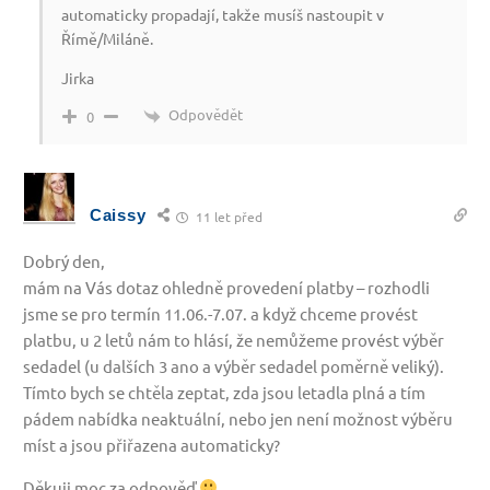
automaticky propadají, takže musíš nastoupit v
Římě/Miláně.
Jirka
Odpovědět
0
Caissy
11 let před
Dobrý den,
mám na Vás dotaz ohledně provedení platby – rozhodli
jsme se pro termín 11.06.-7.07. a když chceme provést
platbu, u 2 letů nám to hlásí, že nemůžeme provést výběr
sedadel (u dalších 3 ano a výběr sedadel poměrně veliký).
Tímto bych se chtěla zeptat, zda jsou letadla plná a tím
pádem nabídka neaktuální, nebo jen není možnost výběru
míst a jsou přiřazena automaticky?
Děkuji moc za odpověď