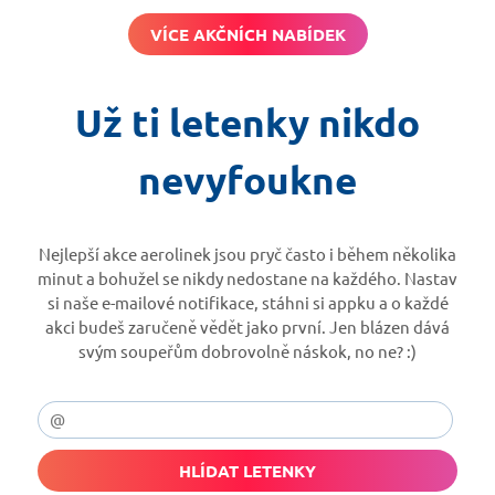
VÍCE AKČNÍCH NABÍDEK
Už ti letenky nikdo
nevyfoukne
Nejlepší akce aerolinek jsou pryč často i během několika
minut a bohužel se nikdy nedostane na každého. Nastav
si naše e-mailové notifikace, stáhni si appku a o každé
akci budeš zaručeně vědět jako první. Jen blázen dává
svým soupeřům dobrovolně náskok, no ne? :)
HLÍDAT LETENKY