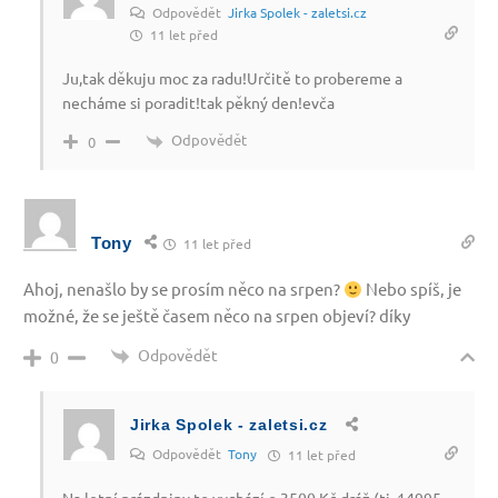
Odpovědět
Jirka Spolek - zaletsi.cz
11 let před
Ju,tak děkuju moc za radu!Určitě to probereme a
necháme si poradit!tak pěkný den!evča
Odpovědět
0
Tony
11 let před
Ahoj, nenašlo by se prosím něco na srpen?
Nebo spíš, je
možné, že se ještě časem něco na srpen objeví? díky
Odpovědět
0
Jirka Spolek - zaletsi.cz
Odpovědět
Tony
11 let před