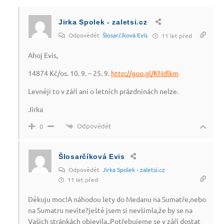
Jirka Spolek - zaletsi.cz
Odpovědět
Šlosarčíková Evis
11 let před
Ahoj Evis,
14874 Kč/os. 10. 9. – 25. 9.
http://goo.gl/KNdlkm
Levněji to v září ani o letních prázdninách nelze.
Jirka
Odpovědět
0
Šlosarčíková Evis
Odpovědět
Jirka Spolek - zaletsi.cz
11 let před
Děkuju moc!A náhodou lety do Medanu na Sumatře,nebo
na Sumatru nevíte?ještě jsem si nevšimla,že by se na
Vašich stránkách objevila..Potřebujeme se v září dostat