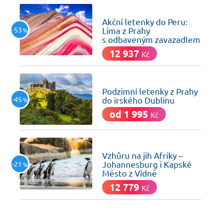
včera
Akční letenky do Peru:
-53
Lima z Prahy
%
s odbaveným zavazadlem
12 937
Kč
včera
Podzimní letenky z Prahy
-45
do irského Dublinu
%
od 1 995
Kč
včera
Vzhůru na jih Afriky –
-21
Johannesburg i Kapské
%
Město z Vídně
12 779
Kč