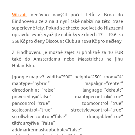
Wizzair
nedávno navýšil počet letů z Brna do
Eindhovenu ze 2 na 3 nyní také nabízí na této trase
superlevné lety. Pokud se chcete podívat do Nizozemí
opravdu levně, využijte nabídky ve dnech 17. – 19.6. za
558 Kč pro členy Discount Clubu a 1098 Kč pro nečleny.
Z Eindhovenu je možné zajet si přibližně za 10 EUR
také do Amsterdamu nebo Maastrichtu na jihu
Holandska.
[google-map-v3 width=“500″ height=“250″ zoom=“4″
maptype=“hybrid“ mapalign=“center“
directionhint=“false“ language=“default“
poweredby=“false“ maptypecontrol=“true“
pancontrol=“true“ zoomcontrol=“true“
scalecontrol=“true“ streetviewcontrol=“true“
scrollwheelcontrol=“false“ draggable=“true“
tiltfourtyfive=“false“
addmarkermashupbubble=“false“