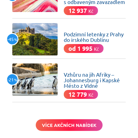
s odbaveným zavazadlem
12 937
Kč
včera
Podzimní letenky z Prahy
-45
do irského Dublinu
%
od 1 995
Kč
včera
Vzhůru na jih Afriky –
-21
Johannesburg i Kapské
%
Město z Vídně
12 779
Kč
VÍCE AKČNÍCH NABÍDEK