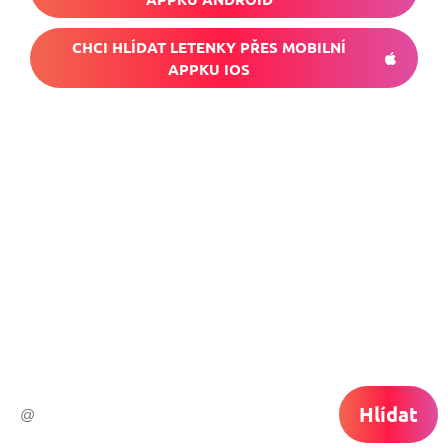
CHCI HLÍDAT LETENKY PŘES MOBILNÍ
APPKU IOS
Nech si hlídat
levné letenky
Chceš dostávat tipy na akční nabídky?
Vyplň zde svůj e-mail a žádná skvělá akce
do světa ti už neuletí!
Hlídat