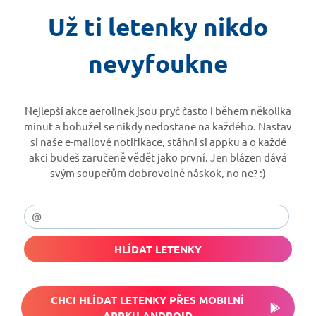
Už ti letenky nikdo
nevyfoukne
Nejlepší akce aerolinek jsou pryč často i během několika
minut a bohužel se nikdy nedostane na každého. Nastav
si naše e-mailové notifikace, stáhni si appku a o každé
akci budeš zaručeně vědět jako první. Jen blázen dává
svým soupeřům dobrovolně náskok, no ne? :)
HLÍDAT LETENKY
CHCI HLÍDAT LETENKY PŘES MOBILNÍ
APPKU ANDROID