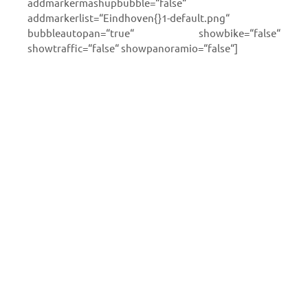
addmarkermashupbubble=“false“
addmarkerlist=“Eindhoven{}1-default.png“
bubbleautopan=“true“ showbike=“false“
showtraffic=“false“ showpanoramio=“false“]