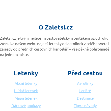
O Zaletsi.cz
Zaletsi.cz je tvým nejlepším cestovatelským parťákem už od roku
2011. Na našem webu najdeš letenky od aerolinek z celého světa i
zájezdy od předních cestovních kanceláří – vše pěkně pohromadě
na jednom místě.
Letenky
Před cestou
Akční letenky
Aerolinky
Hlídač letenek
Letiště
Mapa letenek
Destinace
Dárkové poukazy
Tipy a návody