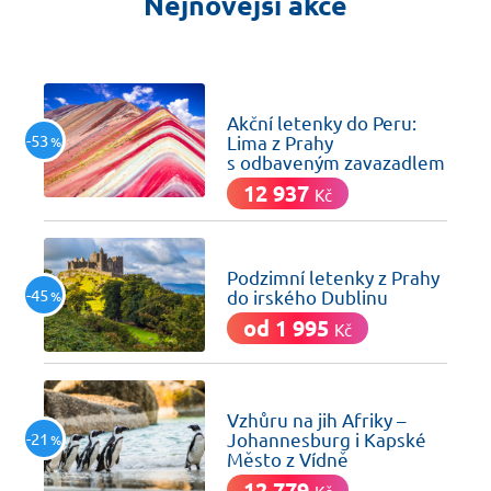
Nejnovější akce
včera
Akční letenky do Peru:
-53
Lima z Prahy
%
s odbaveným zavazadlem
12 937
Kč
včera
Podzimní letenky z Prahy
-45
do irského Dublinu
%
od 1 995
Kč
včera
Vzhůru na jih Afriky –
-21
Johannesburg i Kapské
%
Město z Vídně
12 779