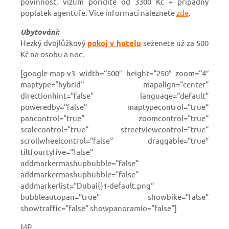
povinnost, vízum pořídíte od 3300 Kč + případný
poplatek agentuře. Více informací naleznete
zde
.
Ubytování:
Hezký dvojlůžkový
pokoj v hotelu
seženete už za 500
Kč na osobu a noc.
[google-map-v3 width=“500″ height=“250″ zoom=“4″
maptype=“hybrid“ mapalign=“center“
directionhint=“false“ language=“default“
poweredby=“false“ maptypecontrol=“true“
pancontrol=“true“ zoomcontrol=“true“
scalecontrol=“true“ streetviewcontrol=“true“
scrollwheelcontrol=“false“ draggable=“true“
tiltfourtyfive=“false“
addmarkermashupbubble=“false“
addmarkermashupbubble=“false“
addmarkerlist=“Dubai{}1-default.png“
bubbleautopan=“true“ showbike=“false“
showtraffic=“false“ showpanoramio=“false“]
MP