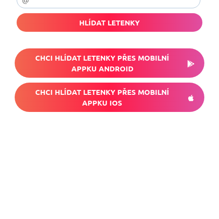
HLÍDAT LETENKY
CHCI HLÍDAT LETENKY PŘES MOBILNÍ
APPKU ANDROID
CHCI HLÍDAT LETENKY PŘES MOBILNÍ
APPKU IOS
Nech si hlídat
levné letenky
Chceš dostávat tipy na akční nabídky?
Vyplň zde svůj e-mail a žádná skvělá akce