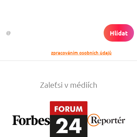
do světa ti už neuletí!
Hlídat
Odesláním souhlasíš se
zpracováním osobních údajů
Zaleťsi v médiích