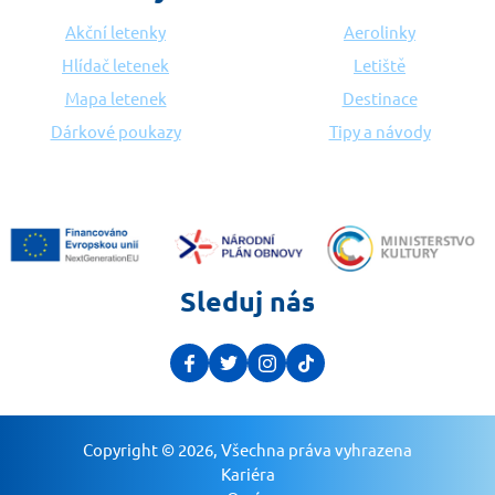
Akční letenky
Aerolinky
Hlídač letenek
Letiště
Mapa letenek
Destinace
Dárkové poukazy
Tipy a návody
Sleduj nás
Copyright © 2026, Všechna práva vyhrazena
Kariéra