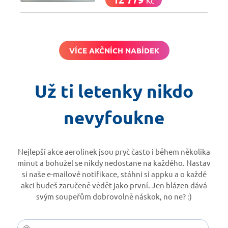
Kč
VÍCE AKČNÍCH NABÍDEK
Už ti letenky nikdo
nevyfoukne
Nejlepší akce aerolinek jsou pryč často i během několika
minut a bohužel se nikdy nedostane na každého. Nastav
si naše e-mailové notifikace, stáhni si appku a o každé
akci budeš zaručeně vědět jako první. Jen blázen dává
svým soupeřům dobrovolně náskok, no ne? :)