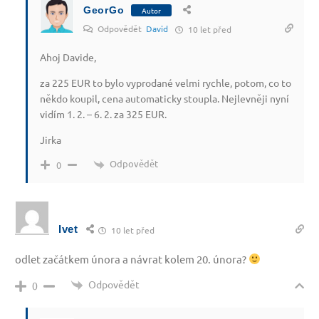
GeorGo
Autor
Odpovědět
David
10 let před
Ahoj Davide,
za 225 EUR to bylo vyprodané velmi rychle, potom, co to
někdo koupil, cena automaticky stoupla. Nejlevněji nyní
vidím 1. 2. – 6. 2. za 325 EUR.
Jirka
Odpovědět
0
Ivet
10 let před
odlet začátkem února a návrat kolem 20. února?
Odpovědět
0