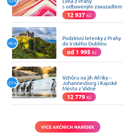
-53
Lima z Prahy
%
s odbaveným zavazadlem
12 937
Kč
dnes
Podzimní letenky z Prahy
-45
do irského Dublinu
%
od 1 995
Kč
dnes
Vzhůru na jih Afriky –
-21
Johannesburg i Kapské
%
Město z Vídně
12 779
Kč
VÍCE AKČNÍCH NABÍDEK