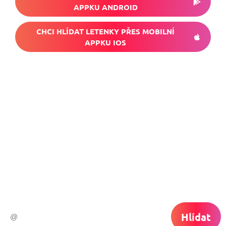
APPKU ANDROID
CHCI HLÍDAT LETENKY PŘES MOBILNÍ
APPKU IOS
Nech si hlídat
levné letenky
Chceš dostávat tipy na akční nabídky?
Vyplň zde svůj e-mail a žádná skvělá akce
do světa ti už neuletí!
Hlídat