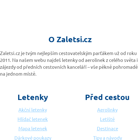
O Zaletsi.cz
Zaletsi.cz je tvým nejlepším cestovatelským parťákem už od roku
2011. Na našem webu najdeš letenky od aerolinek z celého světa i
zájezdy od předních cestovních kanceláří – vše pěkně pohromadě
na jednom místě.
Letenky
Před cestou
Akční letenky
Aerolinky
Hlídač letenek
Letiště
Mapa letenek
Destinace
Dárkové poukazy
Tipy a návody