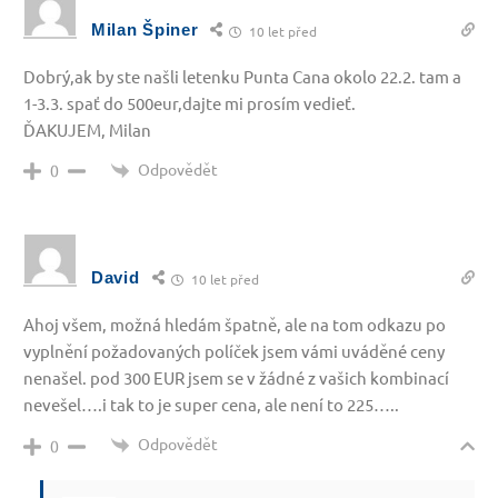
Milan Špiner
10 let před
Dobrý,ak by ste našli letenku Punta Cana okolo 22.2. tam a
1-3.3. spať do 500eur,dajte mi prosím vedieť.
ĎAKUJEM, Milan
Odpovědět
0
David
10 let před
Ahoj všem, možná hledám špatně, ale na tom odkazu po
vyplnění požadovaných políček jsem vámi uváděné ceny
nenašel. pod 300 EUR jsem se v žádné z vašich kombinací
nevešel….i tak to je super cena, ale není to 225…..
Odpovědět
0