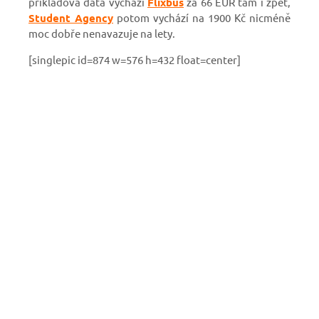
příkladová data vychází
Flixbus
za 66 EUR tam i zpět,
Student Agency
potom vychází na 1900 Kč nicméně
moc dobře nenavazuje na lety.
[singlepic id=874 w=576 h=432 float=center]