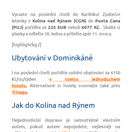
Vyrazte na poslední chvíli do Karibiku! Zpáteční
letenky z
Kolína nad Rýnem (CGN)
do
Punta Cana
(PUJ)
pořídíte za
225 EUR
neboli
6077 Kč.
Sbalte si
plavky a odleťte 28. ledna a přileťte zpět 11. února.
[highlightbg /]
Ubytování v Dominikáně
I na poslední chvíli pořídíte solidní ubytování za 6150
Kč/os/týden
v tomto jednoduchém
hotelu.
Alternativně si hotely srovnejte také přes
Trivago.
Jak do Kolína nad Rýnem
Nejjednodušší doprava je samozřejmě vlastním
autem, pokud autem nepojedete, nejlevněji na